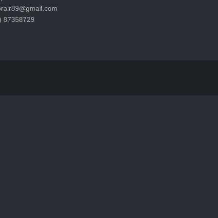
lorair89@gmail.com
2) 87358729