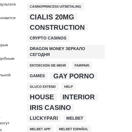
зультате
CASINOPRINCESS UITBETALING
CIALIS 20MG
ановится
CONSTRUCTION
CRYPTO CASINOS
орые
DRAGON MONEY ЗЕРКАЛО
СЕГОДНЯ
удобным
ENTDECKEN SIE MEHR
FAIRPARI
GAY PORNO
льной
GAMES
GLUCO EXTEND
HELP
HOUSE
INTERIOR
IRIS CASINO
.
LUCKYPARI
MELBET
могут
с
MELBET APP
MELBET ESPAÑOL