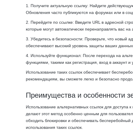
1. Получите актуальную ссылку: Найдите действующу
Обновления часто публикуются на форумах или в социа
2. Перейдите по ссылке: Введите URL в адресной ст
которые могут автоматически перенаправлять вас на
3. Убедитесь в безопасности: Проверьте, что новый
обеспечивают высокий уровень защиты ваших данных
4. Используйте функционал: После перехода на альт
функциями, такими как регистрация, вход в аккаунт и 
Использование таких ссылок обеспечивает бесперебо
рекомендациям, вы сможете легко и безопасно продо
Преимущества и особенности з
Использование альтернативных ссылок для доступа 
делают этот метод особенно ценным для пользовател
обходить блокировки и обеспечивать бесперебойный 
использования таких ссылок.