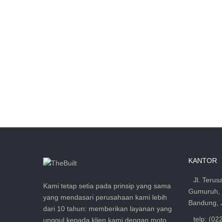
KANTOR
Jl. Teru
Kami tetap setia pada prinsip yang sama
Gumuruh, 
yang mendasari perusahaan kami lebih
Bandung, 
dari 10 tahun: memberikan layanan yang
telp: (0
unggul kepada klien kami dengan moto