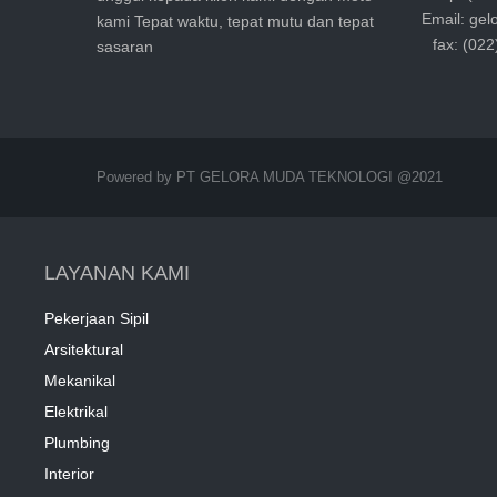
Email: ge
kami Tepat waktu, tepat mutu dan tepat
fax: (02
sasaran
Powered by PT GELORA MUDA TEKNOLOGI @2021
LAYANAN KAMI
Pekerjaan Sipil
Arsitektural
Mekanikal
Elektrikal
Plumbing
Interior