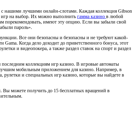
са с нашими лучшими онлайн-слотами. Каждая коллекция Gibson
ор игр на выбор. Их можно выполнить
гамма казино
в любой
вам порекомендовать, имеют эту опцию. Если вы забыли свой
Забыли пароль».
ункции. Все они безопасны и безопасны и не требуют какой-
ти Gama. Когда дело доходит до приветственного бонуса, этот
летки и видеопокера, а также раздел ставок на спорт и раздел
м последним коллекциям игр казино. В игровые автоматы
тся лучшим мобильным приложением для казино. Например, в
, рулетки и специальных игр казино, которые вы найдете в
ы. Вы можете получить до 15 бесплатных вращений в
твительным.