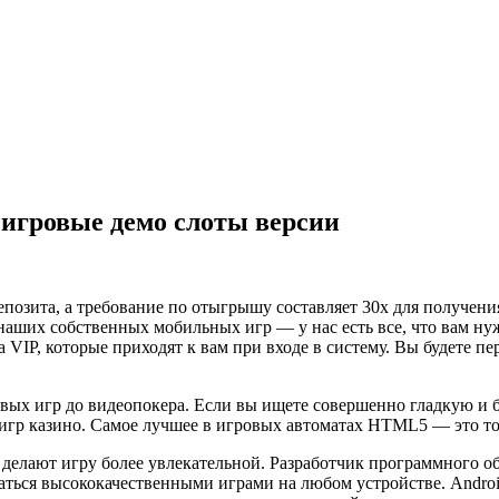
игровые демо слоты версии
епозита, а требование по отыгрышу составляет 30x для получени
аших собственных мобильных игр — у нас есть все, что вам нуж
па VIP, которые приходят к вам при входе в систему. Вы будете 
ивых игр до видеопокера. Если вы ищете совершенно гладкую и б
игр казино. Самое лучшее в игровых автоматах HTML5 — это то,
 делают игру более увлекательной. Разработчик программного о
даться высококачественными играми на любом устройстве. Andro