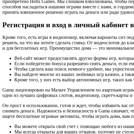
приобретено Helix Games. Мы слишком взволнованы, чтобы пер
способов насладиться нашими играми вместе с нами, и гордим
принять взвешенное решение играть на деньги или ради удовол
Регистрация и вход в личный кабинет 
Кроме того, есть игры в видеопокер, включая варианты сит-эн
решить, на что вы хотите сделать ставку. От видеослотов до к
и для бесплатных игр. Преимущество дома — это минимальное п
Веб-сайт может предоставлять другие формы игр, которы
Если победителю бонуса разрешено снять деньги, если ему 
Чтобы сделать ваш поиск немного удобнее, мы упростил
Вы найдете многие из ваших любимых игр казино, а такж
Кроме того, у них есть выбор автономных игр, таких как Ch
Gama лицензирован на Мальте Управлением по азартным играм
одни из лучших цифровых слотов, видеопокер, скретч-карты и и
Он прост в использовании, готов и ждет, чтобы избавить вас о
снимать деньги. Надежность и безопасность в Gama означает, 
ищете бесплатные игровые автоматы, чтобы играть дома, вам 
Вы можете открыть свой счет с помощью любого из наши
Мы всегда открыты для ваших отзывов, поэтому не стесня