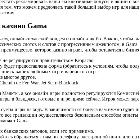
естать рекламировать наши эксклюзивные бонусы и акции с воз
ся тем, что можем предложить такой большой выбор игр для наш
ьствия.
в казино Gama
д-гоу, онлайн-техасский холдем и онлайн-сик бо. Важно, чтобы
лассических слотов и слотов с прогрессивным джекпотом, в Gama 
реимущество, которое казино играет, чтобы оставаться в бизне
е не регулируются правительством Кюрасао.
будет предоставлена ​​​​форма (обратитесь к условиям, чтобы пол
и поиск ваших любимых игр и вариантов игр.
е многое другое.
emin de Fer, War, Jet Set и Blackjack.
 Мальты, а все онлайн-игры полностью регулируются Комиссие
гры в блэкджек, готовые к игре прямо сейчас. Игрок может зара
т суеты игры на ходу. В зависимости от бонуса вам нужно будет 
что все транзакции осуществляются безопасным способом оплаты 
поможет Gama.
х банковских методов, если это применимо.
йтесь обращаться к нам по телефону, электронной почте или на 