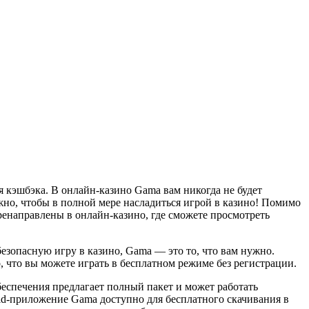
я кэшбэка. В онлайн-казино Gama вам никогда не будет
но, чтобы в полной мере насладиться игрой в казино! Помимо
перенаправлены в онлайн-казино, где сможете просмотреть
езопасную игру в казино, Gama — это то, что вам нужно.
 что вы можете играть в бесплатном режиме без регистрации.
беспечения предлагает полный пакет и может работать
id-приложение Gama доступно для бесплатного скачивания в