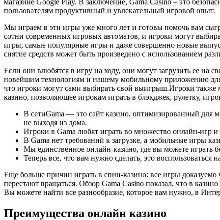
магазине Google Play. В заключение, Gama Casino – это безоп
пользователям продуктивный и увлекательный игровой опыт.
Мы играем в эти игры уже много лет и готовы помочь вам сыг
сотни современных игровых автоматов, и игроки могут выбира
игры, самые популярные игры и даже совершенно новые выпуски
снятие средств может быть произведено с использованием раз
Если они влюбятся в игру на ходу, они могут загрузить ее на 
новейшим технологиям и нашему мобильному приложению для ус
что игроки могут сами выбирать свой выигрыш.Игроки также м
казино, позволяющее игрокам играть в блэкджек, рулетку, игро
В сетиGama — это сайт казино, оптимизированный для мо
не выходя из дома.
Игроки в Gama любят играть во множество онлайн-игр и 
В Gama нет требований к загрузке, а мобильные игры каз
Мы единственное онлайн-казино, где вы можете играть б
Теперь все, что вам нужно сделать, это воспользоваться
Еще больше причин играть в спин-казино: все игры доказуемо
перестают вращаться. Обзор Gama Casino показал, что в казин
Вы можете найти все разнообразие, которое вам нужно, в Интерн
Преимущества онлайн казино