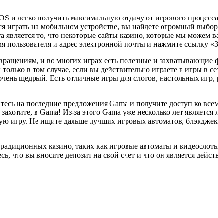
 iOS и легко получить максимальную отдачу от игрового процес
ится играть на мобильном устройстве, вы найдете огромный выб
а является то, что некоторые сайты казино, которые мы можем 
имя пользователя и адрес электронной почты и нажмите ссылку «
ращениям, и во многих играх есть полезные и захватывающие ф
только в том случае, если вы действительно играете в игры в се
чень щедрый. Есть отличные игры для слотов, настольных игр, ру
тесь на последние предложения Gama и получите доступ ко все
да захотите, в Gama! Из-за этого Gama уже несколько лет являе
ую игру. Не ищите дальше лучших игровых автоматов, блэкджека
 традиционных казино, таких как игровые автоматы и видеослот
сь, что вы вносите депозит на свой счет и что он является дейс