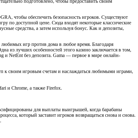
е тщательно подготовлено, чтобы предоставить своим
OGRA, чтобы обеспечить безопасность игроков. Существуют
гру по доступной цене. Сюда входят некоторые классические
ные средства, а затем используя бонус. Как и депозиты,
их любимых игр против дома в любое время. Благодаря
на из лучших особенностей этого казино заключается в том,
g и NetEnt без депозита. Gama — первое в мире онлайн-
туп к своим игровым счетам и наслаждаться любимыми играми,
i и Chrome, а также Firefox.
альсифицированы для выплаты выигрышей, когда барабаны
оцесса, который заставит игроков возвращаться снова и снова.
.