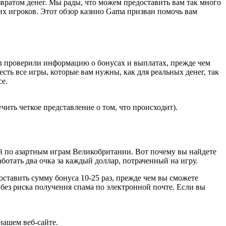
вратом денег. Мы рады, что можем предоставить вам так много
их игроков. Этот обзор казино Gama призван помочь вам
 вы проверили информацию о бонусах и выплатах, прежде чем
есть все игры, которые вам нужны, как для реальных денег, так
се.
учить четкое представление о том, что происходит).
й по азартным играм Великобритании. Вот почему вы найдете
ботать два очка за каждый доллар, потраченный на игру.
поставить сумму бонуса 10-25 раз, прежде чем вы сможете
без риска получения спама по электронной почте. Если вы
нашем веб-сайте.