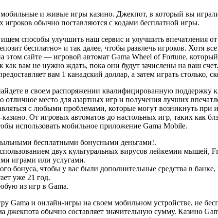
мобильные и живые игры казино. Джекпот, в который вы играли 
ых игроков обычно поставляются с кодами бесплатной игры.
а ищем способы улучшить наш сервис и улучшить впечатления о
позит бесплатно» и так далее, чтобы развлечь игроков. Хотя вс
 на этом сайте — игровой автомат Gama Wheel of Fortune, которы
к как вам не нужно ждать, пока они будут зачислены на ваш счет
едоставляет вам 1 канадский доллар, а затем играть столько, ск
айдете в своем распоряжении квалифицированную поддержку кли
то отличное место для азартных игр и получения лучших впечатл
авляться с любыми проблемами, которые могут возникнуть при и
-казино. От игровых автоматов до настольных игр, таких как блэ
чтобы использовать мобильное приложение Gama Mobile.
ибыльными бесплатными бонусными деньгами!.
спользованием двух культуральных вирусов лейкемии мышей, Fr
ми играми или услугами.
го бонуса, чтобы у вас были дополнительные средства в банке, 
ает уже 21 год.
любую из игр в Gama.
у Gama и онлайн-игры на своем мобильном устройстве, не бес
а джекпота обычно составляет значительную сумму. Казино Gam