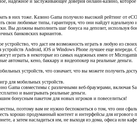
асное, надежное и заслуживающее доверия онлайн-казино, которо
рать в них тоже. Казино Gama получило высокий рейтинг от eC
ть свои любимые типы, гарантируя, что они найдут идеальную и
. Вы должны выполнить шаг бонуса на депозит, используя бонус
личных банковских вариантов.
свое устройство, что даст им возможность играть в любую из сво
тройств Android, iOS и Windows Phone лучшее еще впереди. Од
огут играть в некоторые из самых надежных имен от Microgamin
вые автоматы, кено, баккару и видеопокер на реальные деньги.
бильных устройств, что означает, что вы можете получить дос
игр для мобильных устройств.
ино Gama совместимы с различными веб-браузерами, включая Safar
есплатно и выигрывать реальные деньги.
 нашим бонусным пакетом для новых игроков и повеселиться!
 честны, поэтому вам не нужно беспокоиться о том, что они сф
о есть хорошо продуманный контент и интерфейсы для игрового пр
ете, а затем насладиться им, не выходя из дома, офиса или кафе