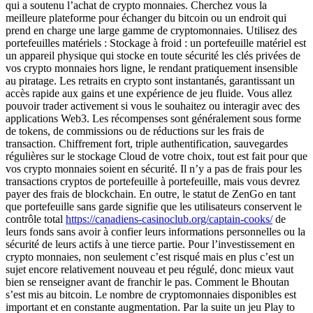
qui a soutenu l’achat de crypto monnaies. Cherchez vous la
meilleure plateforme pour échanger du bitcoin ou un endroit qui
prend en charge une large gamme de cryptomonnaies. Utilisez des
portefeuilles matériels : Stockage à froid : un portefeuille matériel est
un appareil physique qui stocke en toute sécurité les clés privées de
vos crypto monnaies hors ligne, le rendant pratiquement insensible
au piratage. Les retraits en crypto sont instantanés, garantissant un
accès rapide aux gains et une expérience de jeu fluide. Vous allez
pouvoir trader activement si vous le souhaitez ou interagir avec des
applications Web3. Les récompenses sont généralement sous forme
de tokens, de commissions ou de réductions sur les frais de
transaction. Chiffrement fort, triple authentification, sauvegardes
régulières sur le stockage Cloud de votre choix, tout est fait pour que
vos crypto monnaies soient en sécurité. Il n’y a pas de frais pour les
transactions cryptos de portefeuille à portefeuille, mais vous devrez
payer des frais de blockchain. En outre, le statut de ZenGo en tant
que portefeuille sans garde signifie que les utilisateurs conservent le
contrôle total
https://canadiens-casinoclub.org/captain-cooks/
de
leurs fonds sans avoir à confier leurs informations personnelles ou la
sécurité de leurs actifs à une tierce partie. Pour l’investissement en
crypto monnaies, non seulement c’est risqué mais en plus c’est un
sujet encore relativement nouveau et peu régulé, donc mieux vaut
bien se renseigner avant de franchir le pas. Comment le Bhoutan
s’est mis au bitcoin. Le nombre de cryptomonnaies disponibles est
important et en constante augmentation. Par la suite un jeu Play to