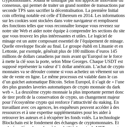
cryptomonnaies. Solana se distingue par son approche innovante du
consensus, qui permet de traiter un grand nombre de transactions par
seconde TPS sans sacrifier la décentralisation. La première Initial
coin offering notable est celle d’Ethereum en 2014. Les informations
sur les cookies sont stockées dans votre navigateur et remplissent
des fonctions telles que vous reconnaître lorsque vous revenez sur
notre site Web et aider notre équipe à comprendre les sections du site
que vous trouvez les plus intéressantes et utiles. Le logiciel de
minage est un autre composant essentiel de l’équipement de minage.
Quelle enveloppe fiscale au final. Le groupe établi en Lituanie et en
Lettonie, par exemple, générait plus de 100 millions d’euros 145
millions de dollars canadiens par mois avant qu’Europol ne le force
à mette la clé sous la porte, selon Mme Georges. Chaque USDT est
supposé représenter la valeur d’1 dollar américain. L’achat de crypto
monnaies va se dérouler comme si vous achetiez un vêtement sur un
site de vente en ligne. Le même processus est valable dans le cas
d’un guichet automatique Bitcoin. Selon Europol, il s’agit de « l’une
des plus grandes laveries automatiques de crypto monnaie du dark
web ». La deuxième crypto monnaie la plus importante permet donc
de tirer profit de la conservation de crypto, un changement majeur
pour l’écosystème crypto qui renforce l’attractivité du staking. En
travaillant avec ces agences, les enquêteurs peuvent accéder à des
ressources et à une expertise supplémentaires pour les aider à
retrouver les auteurs et à récupérer les fonds volés. La technologie
Blockchain est le fondement des échanges de cryptomonnaies. Et