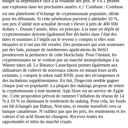
malgré sa dépendance face à la volatilité des prix, le VET promet
une explosion dans les prochaines années. 👉 Coinbase : Coinbase
est une plateforme d’échange de cryptomonnaie populaire, idéale
pour les débutants. Si cette pénétration parvient à atteindre 10 %,
son prix d’utilité non actualisé devrait s’élever à près de 400 000
dollars ». Durant l’année, liées, en principe, à la mise en dépôt de
cryptomonnaies doivent également être déclarées dans l’état des
titres et soumises à l’impôt sur le revenu y compris si elles sont
bloquées et n’ont pas été versées. Des promesses qui sont soutenues
par des faits, puisque de nombreuses applications du Web3
promeuvent la pertinence de cette blockchain. Pour l’instant, les
cryptomonnaies ne se veulent pas un marché monopolistique à la
Winner takes all. Le Binance Launchpool permet également aux
utilisateurs de cultiver de nouveaux tokens en misant leurs actifs
existants, y compris le token natif BNB, pour des récompenses et
des incitations supplémentaires. En fait, Dogecoin semble gagner
chaque jour en popularité. La plupart des stakings propose de retirer
la cryptomonnaie à tout moment. App Store est un service de Apple
Inc. Cette proposition prévoit de ramener l’inflation du réseau de 14
% à 10 % en diminuant le rendement du staking. Pour cela, les fonds
ont été échangés par Bitbuy, Netcoins, et ensuite transférés vers sa
banque canadienne. N’oubliez pas que les prix, les rendements et les
valeurs d’un actif financier changent. Recevez toutes les
opportunités et infos du marché crypto.