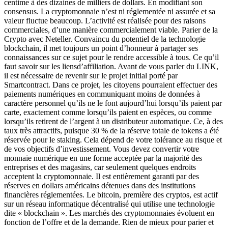
centime à des dizaines de milliers de dollars. En modifiant son
consensus. La cryptomonnaie n’est ni réglementée ni assurée et sa
valeur fluctue beaucoup. L’activité est réalisée pour des raisons
commerciales, d’une manière commercialement viable. Parier de la
Crypto avec Neteller. Convaincu du potentiel de la technologie
blockchain, il met toujours un point d’honneur à partager ses
connaissances sur ce sujet pour le rendre accessible à tous. Ce qu’il
faut savoir sur les liensd’affiliation. Avant de vous parler du LINK,
il est nécessaire de revenir sur le projet initial porté par
Smartcontract. Dans ce projet, les citoyens pourraient effectuer des
paiements numériques en communiquant moins de données à
caractère personnel qu’ils ne le font aujourd’hui lorsqu’ils paient par
carte, exactement comme lorsqu’ils paient en espèces, ou comme
lorsqu’ils retirent de l’argent à un distributeur automatique. Ce, à des
taux très attractifs, puisque 30 % de la réserve totale de tokens a été
réservée pour le staking. Cela dépend de votre tolérance au risque et
de vos objectifs d’investissement. Vous devez convertir votre
monnaie numérique en une forme acceptée par la majorité des
entreprises et des magasins, car seulement quelques endroits
acceptent la cryptomonnaie. Il est entièrement garanti par des
réserves en dollars américains détenues dans des institutions
financières réglementées. Le bitcoin, première des cryptos, est actif
sur un réseau informatique décentralisé qui utilise une technologie
dite « blockchain ». Les marchés des cryptomonnaies évoluent en
fonction de l’offre et de la demande. Rien de mieux pour parier et