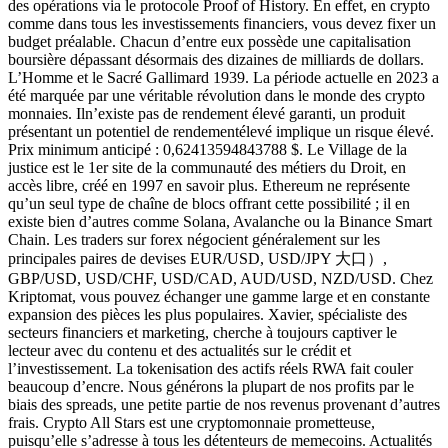
des opérations via le protocole Proof of History. En effet, en crypto
comme dans tous les investissements financiers, vous devez fixer un
budget préalable. Chacun d’entre eux possède une capitalisation
boursière dépassant désormais des dizaines de milliards de dollars.
L’Homme et le Sacré Gallimard 1939. La période actuelle en 2023 a
été marquée par une véritable révolution dans le monde des crypto
monnaies. Iln’existe pas de rendement élevé garanti, un produit
présentant un potentiel de rendementélevé implique un risque élevé.
Prix minimum anticipé : 0,62413594843788 $. Le Village de la
justice est le 1er site de la communauté des métiers du Droit, en
accès libre, créé en 1997 en savoir plus. Ethereum ne représente
qu’un seul type de chaîne de blocs offrant cette possibilité ; il en
existe bien d’autres comme Solana, Avalanche ou la Binance Smart
Chain. Les traders sur forex négocient généralement sur les
principales paires de devises EUR/USD, USD/JPY 大口）,
GBP/USD, USD/CHF, USD/CAD, AUD/USD, NZD/USD. Chez
Kriptomat, vous pouvez échanger une gamme large et en constante
expansion des pièces les plus populaires. Xavier, spécialiste des
secteurs financiers et marketing, cherche à toujours captiver le
lecteur avec du contenu et des actualités sur le crédit et
l’investissement. La tokenisation des actifs réels RWA fait couler
beaucoup d’encre. Nous générons la plupart de nos profits par le
biais des spreads, une petite partie de nos revenus provenant d’autres
frais. Crypto All Stars est une cryptomonnaie prometteuse,
puisqu’elle s’adresse à tous les détenteurs de memecoins. Actualités