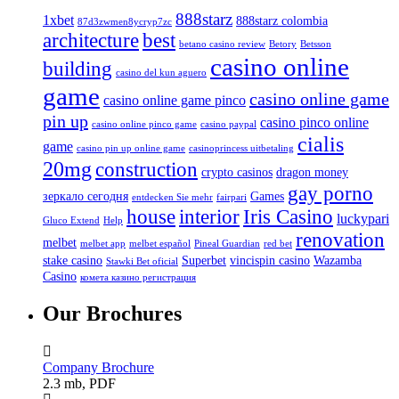
888starz
1xbet
888starz colombia
87d3zwmen8ycryp7zc
architecture
best
betano casino review
Betory
Betsson
casino online
building
casino del kun aguero
game
casino online game
casino online game pinco
pin up
casino pinco online
casino online pinco game
casino paypal
cialis
game
casino pin up online game
casinoprincess uitbetaling
20mg
construction
crypto casinos
dragon money
gay porno
зеркало сегодня
Games
entdecken Sie mehr
fairpari
house
interior
Iris Casino
luckypari
Gluco Extend
Help
renovation
melbet
melbet app
melbet español
Pineal Guardian
red bet
stake casino
Superbet
vincispin casino
Wazamba
Stawki Bet oficial
Casino
комета казино регистрация
Our Brochures
Company Brochure
2.3 mb, PDF