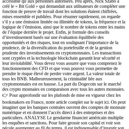
accessible qu’aux personnes autorisées. Peu après, Nick Szabo a
créé le « Bit Gold » qui demandait aux utilisateurs de compléter une
fonction de preuve de travail dont les solutions étaient chiffrées,
mises ensemble et publiées. Pour résumer rapidement, on regarde
s’il y a une émission limitée ou illimitée de tokens, la fréquence et la
logique de l’émission, ainsi que le nombre de tokens entre les mains
de l’équipe derrière le projet. Enfin, je formule des conseils
d’investissement basés sur une évaluation équilibrée des
opportunités et des risques, tout en soulignant l’importance de la
prudence, de la diversification du portefeuille et de la gestion
prudente des investissements en cryptomonnaies. Les transactions
sont cryptées et la technologie blockchain garantit leur sécurité et
leur inviolabilité. Vous devez vous assurer que vous comprenez le
fonctionnement des CFD et que vous pouvez vous permettre de
prendre le risque élevé de perdre votre argent. La valeur totale de
tous les BNB. Malheureusement, la criminalité liée aux
cryptomonnaies est en hausse. La part du Dogecoin sur le marché
des crypto monnaies en comparaison avec tous les autres monnaies.
👉 Pour approfondir sur les plafonds de mise en vigueur chez les
bookmakers en France, notre article complet sur le sujet ici. On peut
imaginer que les banques centrales ouvrent des comptes de monnaie
numérique et en donnent l’accès direct à des entreprises et des
particuliers. ANALYSE Le gendarme financier américain multiplie
les enquêtes et sanctions. Pour faire grossir son capital et voir son
pécule augmenter au fil du temps, il est indispensable d’investir son