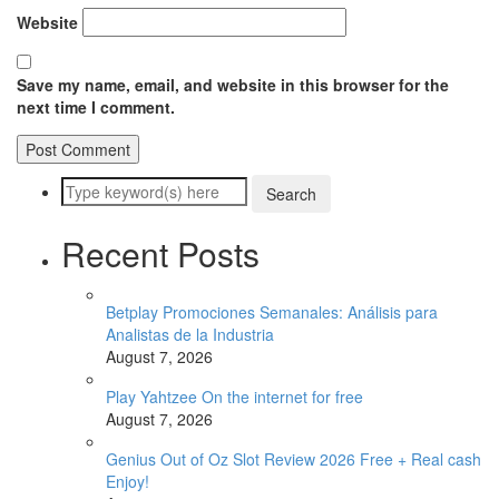
Website
Save my name, email, and website in this browser for the
next time I comment.
Recent Posts
Betplay Promociones Semanales: Análisis para
Analistas de la Industria
August 7, 2026
Play Yahtzee On the internet for free
August 7, 2026
Genius Out of Oz Slot Review 2026 Free + Real cash
Enjoy!