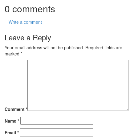
0 comments
Write a comment
Leave a Reply
Your email address will not be published.
Required fields are
marked
*
Comment
*
Name
*
Email
*