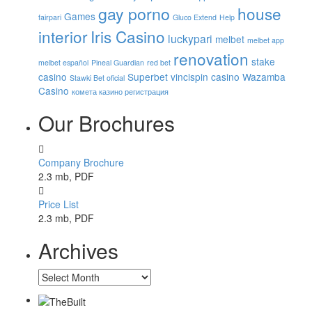
gay porno
house
Games
fairpari
Gluco Extend
Help
interior
Iris Casino
luckypari
melbet
melbet app
renovation
stake
melbet español
Pineal Guardian
red bet
casino
Superbet
vincispin casino
Wazamba
Stawki Bet oficial
Casino
комета казино регистрация
Our Brochures
Company Brochure
2.3 mb, PDF
Price List
2.3 mb, PDF
Archives