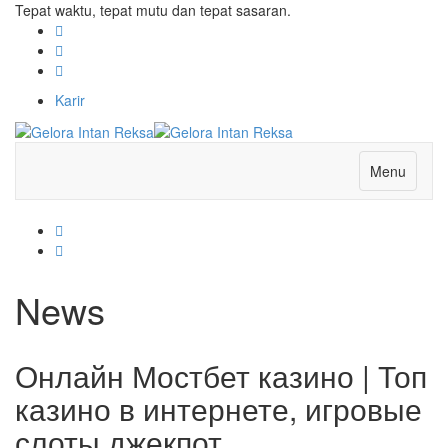
Tepat waktu, tepat mutu dan tepat sasaran.
Karir
Menu
News
Онлайн Мостбет казино | Топ
казино в интернете, игровые
слоты джекпот