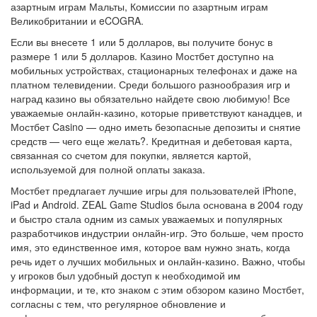
азартным играм Мальты, Комиссии по азартным играм
Великобритании и eCOGRA.
Если вы внесете 1 или 5 долларов, вы получите бонус в
размере 1 или 5 долларов. Казино Мостбет доступно на
мобильных устройствах, стационарных телефонах и даже на
платном телевидении. Среди большого разнообразия игр и
наград казино вы обязательно найдете свою любимую! Все
уважаемые онлайн-казино, которые приветствуют канадцев, и
Мостбет Casino — одно иметь безопасные депозиты и снятие
средств — чего еще желать?. Кредитная и дебетовая карта,
связанная со счетом для покупки, является картой,
используемой для полной оплаты заказа.
Мостбет предлагает лучшие игры для пользователей iPhone,
iPad и Android. ZEAL Game Studios была основана в 2004 году
и быстро стала одним из самых уважаемых и популярных
разработчиков индустрии онлайн-игр. Это больше, чем просто
имя, это единственное имя, которое вам нужно знать, когда
речь идет о лучших мобильных и онлайн-казино. Важно, чтобы
у игроков был удобный доступ к необходимой им
информации, и те, кто знаком с этим обзором казино Мостбет,
согласны с тем, что регулярное обновление и