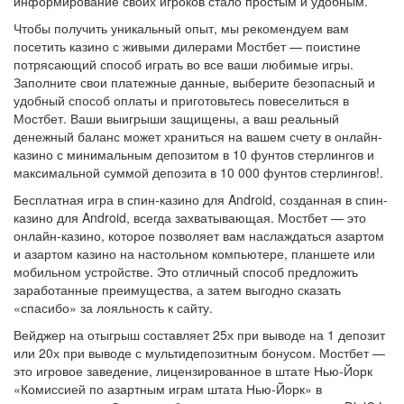
информирование своих игроков стало простым и удобным.
Чтобы получить уникальный опыт, мы рекомендуем вам
посетить казино с живыми дилерами Мостбет — поистине
потрясающий способ играть во все ваши любимые игры.
Заполните свои платежные данные, выберите безопасный и
удобный способ оплаты и приготовьтесь повеселиться в
Мостбет. Ваши выигрыши защищены, а ваш реальный
денежный баланс может храниться на вашем счету в онлайн-
казино с минимальным депозитом в 10 фунтов стерлингов и
максимальной суммой депозита в 10 000 фунтов стерлингов!.
Бесплатная игра в спин-казино для Android, созданная в спин-
казино для Android, всегда захватывающая. Мостбет — это
онлайн-казино, которое позволяет вам наслаждаться азартом
и азартом казино на настольном компьютере, планшете или
мобильном устройстве. Это отличный способ предложить
заработанные преимущества, а затем выгодно сказать
«спасибо» за лояльность к сайту.
Вейджер на отыгрыш составляет 25х при выводе на 1 депозит
или 20х при выводе с мультидепозитным бонусом. Мостбет —
это игровое заведение, лицензированное в штате Нью-Йорк
«Комиссией по азартным играм штата Нью-Йорк» в