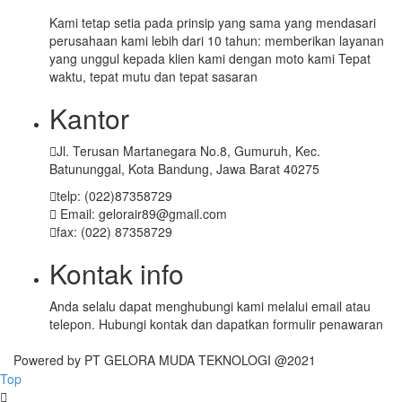
Kami tetap setia pada prinsip yang sama yang mendasari
perusahaan kami lebih dari 10 tahun: memberikan layanan
yang unggul kepada klien kami dengan moto kami Tepat
waktu, tepat mutu dan tepat sasaran
Kantor
Jl. Terusan Martanegara No.8, Gumuruh, Kec.
Batununggal, Kota Bandung, Jawa Barat 40275
telp: (022)87358729
Email: gelorair89@gmail.com
fax: (022) 87358729
Kontak info
Anda selalu dapat menghubungi kami melalui email atau
telepon. Hubungi kontak dan dapatkan formulir penawaran
Powered by PT GELORA MUDA TEKNOLOGI @2021
Top