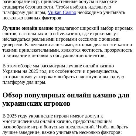
разнообразие игр, привлекательные бонусы и высокие
стандарты безопасности. Чтобы выбрать идеальную
платформу для игры,
Vulkan Casino
необходимо учитывать
несколько важных факторов.
Лучшие онлайн казино
предлагают широкий выбор игровых
слотов, настольных игр и live-казино, где игроки могут
наслаждаться реальными игровыми сессиями с живыми
дилерами. Ключевыми аспектами, которые делают эти казино
такими привлекательными, являются честность, прозрачность
и внимание к деталям в обслуживании клиентов.
В этом обзоре мы рассмотрим лучшие онлайн казино
Украины на 2025 год, их особенности и преимущества,
которые помогут игрокам выбрать надежную и выгодную
платформу для игры.
Обзор популярных онлайн казино для
украинских игроков
В 2025 году украинские игроки имеют доступ к
многочисленным онлайн казино, предоставляющим
разнообразие игр и бонусных предложений. Чтобы выбрать
лучшее заведение, важно учитывать несколько факторов: