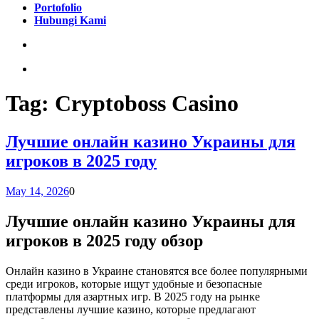
Portofolio
Hubungi Kami
Tag:
Cryptoboss Casino
Лучшие онлайн казино Украины для
игроков в 2025 году
May 14, 2026
0
Лучшие онлайн казино Украины для
игроков в 2025 году обзор
Онлайн казино в Украине становятся все более популярными
среди игроков, которые ищут удобные и безопасные
платформы для азартных игр. В 2025 году на рынке
представлены лучшие казино, которые предлагают