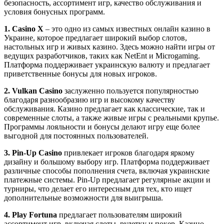
безопасность, ассортимент игр, качество обслуживания и
условия бонусных программ.
1. Casino X
– это одно из самых известных онлайн казино в
Украине, которое предлагает широкий выбор слотов,
настольных игр и живых казино. Здесь можно найти игры от
ведущих разработчиков, таких как NetEnt и Microgaming.
Платформа поддерживает украинскую валюту и предлагает
приветственные бонусы для новых игроков.
2. Vulkan Casino
заслуженно пользуется популярностью
благодаря разнообразию игр и высокому качеству
обслуживания. Казино предлагает как классические, так и
современные слоты, а также живые игры с реальными крупье.
Программы лояльности и бонусы делают игру еще более
выгодной для постоянных пользователей.
3. Pin-Up Casino
привлекает игроков благодаря яркому
дизайну и большому выбору игр. Платформа поддерживает
различные способы пополнения счета, включая украинские
платежные системы. Pin-Up предлагает регулярные акции и
турниры, что делает его интересным для тех, кто ищет
дополнительные возможности для выигрыша.
4. Play Fortuna
предлагает пользователям широкий
ассортимент игр, включая слоты, рулетку и покер. Казино