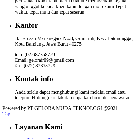
perusahaan kami lebih dari 10 tahun: memberikan layanan
yang unggul kepada klien kami dengan moto kami Tepat
waktu, tepat mutu dan tepat sasaran
Kantor
Jl. Terusan Martanegara No.8, Gumuruh, Kec. Batununggal,
Kota Bandung, Jawa Barat 40275
telp: (022)87358729
Email: gelorair89@gmail.com
fax: (022) 87358729
Kontak info
Anda selalu dapat menghubungi kami melalui email atau
telepon. Hubungi kontak dan dapatkan formulir penawaran
Powered by PT GELORA MUDA TEKNOLOGI @2021
Top
Layanan Kami