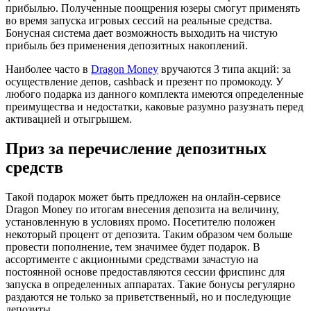
прибылью. Полученные поощрения юзеры смогут применять
во время запуска игровых сессий на реальные средства.
Бонусная система дает возможность выходить на чистую
прибыль без применения депозитных накоплений.
Наиболее часто в
Dragon Money
вручаются 3 типа акций: за
осуществление депов, cashback и презент по промокоду. У
любого подарка из данного комплекта имеются определенные
преимущества и недостатки, каковые разумно разузнать перед
активацией и отыгрышем.
Приз за перечисление депозитных
средств
Такой подарок может быть предложен на онлайн-сервисе
Dragon Money по итогам внесения депозита на величину,
установленную в условиях промо. Посетителю положен
некоторый процент от депозита. Таким образом чем больше
провести пополнение, тем значимее будет подарок. В
ассортименте с акционными средствами зачастую на
постоянной основе предоставляются сессии фриспинс для
запуска в определенных аппаратах. Такие бонусы регулярно
раздаются не только за приветственный, но и последующие
депозиты.