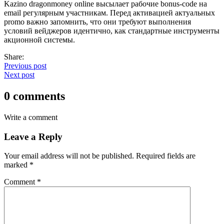
Kazino dragonmoney online высылает рабочие bonus-code на
email регулярным участникам. Перед активацией актуальных
promo важно запомнить, что они требуют выполнения
условий вейджеров идентично, как стандартные инструменты
акционной системы.
Share:
Previous post
Next post
0 comments
Write a comment
Leave a Reply
Your email address will not be published.
Required fields are
marked
*
Comment
*