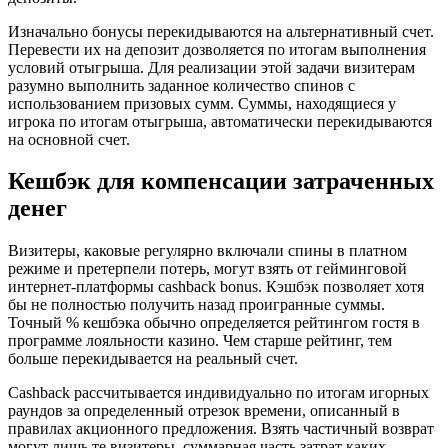
Изначально бонусы перекидываются на альтернативный счет.
Перевести их на депозит дозволяется по итогам выполнения
условий отыгрыша. Для реализации этой задачи визитерам
разумно выполнить заданное количество спинов с
использованием призовых сумм. Суммы, находящиеся у
игрока по итогам отыгрыша, автоматически перекидываются
на основной счет.
Кешбэк для компенсации затраченных
денег
Визитеры, каковые регулярно включали спины в платном
режиме и претерпели потерь, могут взять от гейминговой
интернет-платформы cashback bonus. Кэшбэк позволяет хотя
бы не полностью получить назад проигранные суммы.
Точный % кешбэка обычно определяется рейтингом гостя в
программе лояльности казино. Чем старше рейтинг, тем
больше перекидывается на реальный счет.
Cashback рассчитывается индивидуально по итогам игорных
раундов за определенный отрезок времени, описанный в
правилах акционного предложения. Взять частичный возврат
могут лишь те визитеры, суммарная часть затрат каких