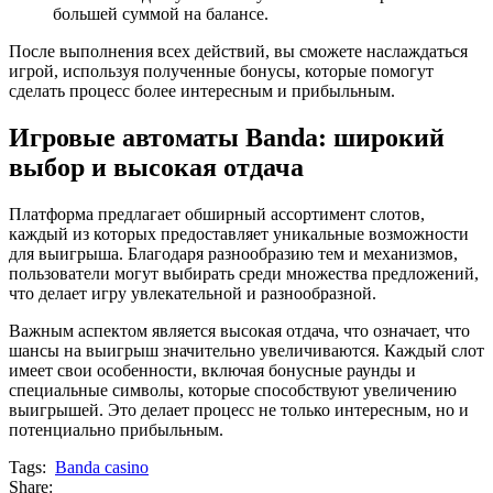
большей суммой на балансе.
После выполнения всех действий, вы сможете наслаждаться
игрой, используя полученные бонусы, которые помогут
сделать процесс более интересным и прибыльным.
Игровые автоматы Banda: широкий
выбор и высокая отдача
Платформа предлагает обширный ассортимент слотов,
каждый из которых предоставляет уникальные возможности
для выигрыша. Благодаря разнообразию тем и механизмов,
пользователи могут выбирать среди множества предложений,
что делает игру увлекательной и разнообразной.
Важным аспектом является высокая отдача, что означает, что
шансы на выигрыш значительно увеличиваются. Каждый слот
имеет свои особенности, включая бонусные раунды и
специальные символы, которые способствуют увеличению
выигрышей. Это делает процесс не только интересным, но и
потенциально прибыльным.
Tags:
Banda casino
Share: