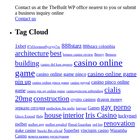
Contact us at the TheBuilt WP office nearest to you or submit
a business inquiry online
Contact us
Tag Cloud
888starz
1xbet
888starz colombia
87d3zwmen8ycryp7zc
architecture
best
betano casino review
Betory
Betsson
casino online
building
casino del kun aguero
game
casino online game
casino online game pinco
pin up
casino pinco online
casino online pinco game
casino paypal
cialis
game
casino pin up online game
casinoprincess uitbetaling
20mg
construction
crypto casinos
dragon money
gay porno
зеркало сегодня
Games
entdecken Sie mehr
fairpari
house
interior
Iris Casino
luckypari
Gluco Extend
Help
renovation
melbet
melbet app
melbet español
Pineal Guardian
red bet
stake casino
Superbet
vincispin casino
Wazamba
Stawki Bet oficial
Casino
комета казино регистрация