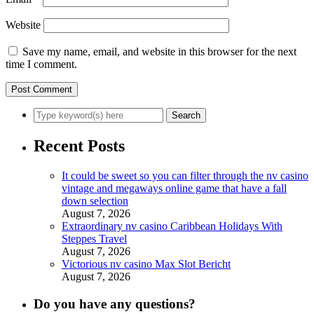
Website
Save my name, email, and website in this browser for the next
time I comment.
Recent Posts
It could be sweet so you can filter through the nv casino
vintage and megaways online game that have a fall
down selection
August 7, 2026
Extraordinary nv casino Caribbean Holidays With
Steppes Travel
August 7, 2026
Victorious nv casino Max Slot Bericht
August 7, 2026
Do you have any questions?