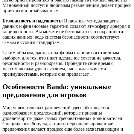
Мгновенный доступ к любимым развлечениям делает процесс
приятным и незабываемым.
Безопасность и надежность:
Надежные методы защиты
данных и финансовые гарантии создают атмосферу доверия и
защищенности. Вы можете не беспокоиться о сохранности
ваших данных, ведь система безопасности соответствует
самым высоким стандартам.
Таким образом, данная платформа становится отличным
выбором для тех, кто ищет идеальное сочетание качества,
безопасности и разнообразия. Проведите свое время с
максимальным удовольствием, наслаждаясь всеми
преимуществами, которые она предлагает.
Особенности Banda: уникальные
предложения для игроков
Мир увлекательных развлечений здесь обогащается
разнообразием предложений, которые призваны
удовлетворить даже самых требовательных пользователей.
Специальные бонусы, акции и персонализированные
предложения делают процесс еще более захватывающим и