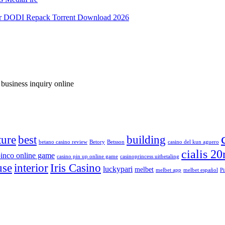
tor DODI Repack Torrent Download 2026
 business inquiry online
ture
best
building
betano casino review
Betory
Betsson
casino del kun aguero
cialis 2
pinco online game
casino pin up online game
casinoprincess uitbetaling
use
interior
Iris Casino
luckypari
melbet
melbet app
melbet español
Pi