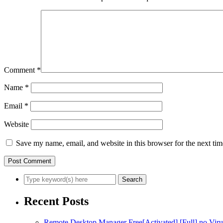
Comment
*
Name
*
Email
*
Website
Save my name, email, and website in this browser for the next ti
Recent Posts
Remote Desktop Manager Free[Activated] [Full] no Vir