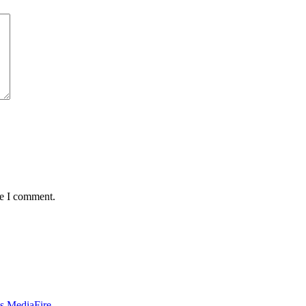
me I comment.
us MediaFire