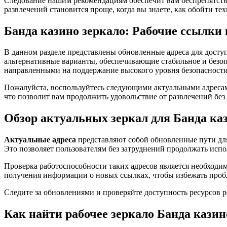
Следование нашим рекомендациям обеспечит вам беспрепятств
развлечений становится проще, когда вы знаете, как обойти 
Банда казино зеркало: Рабочие ссылки 
В данном разделе представлены обновленные адреса для доступ
альтернативные варианты, обеспечивающие стабильное и безо
направленными на поддержание высокого уровня безопасности
Пожалуйста, воспользуйтесь следующими актуальными адресам
что позволит вам продолжить удовольствие от развлечений без
Обзор актуальных зеркал для Банда ка
Актуальные адреса
представляют собой обновленные пути дл
Это позволяет пользователям без затруднений продолжать исп
Проверка работоспособности таких адресов является необходи
получения информации о новых ссылках, чтобы избежать пробл
Следите за обновлениями и проверяйте доступность ресурсов р
Как найти рабочее зеркало Банда казино