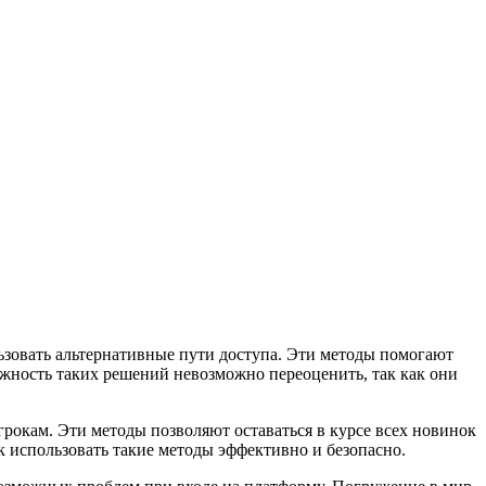
льзовать альтернативные пути доступа. Эти методы помогают
жность таких решений невозможно переоценить, так как они
рокам. Эти методы позволяют оставаться в курсе всех новинок
 использовать такие методы эффективно и безопасно.