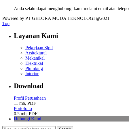
Anda selalu dapat menghubungi kami melalui email atau telep
Powered by PT GELORA MUDA TEKNOLOGI @2021
Top
Layanan Kami
Pekerjaan Sipil
Arsitektural
Mekanikal
Elektrikal
Plumbing
Interior
Download
Profil Perusahaan
11 mb, PDF
Portofolio
0.5 mb, PDF
Hubungi Kami