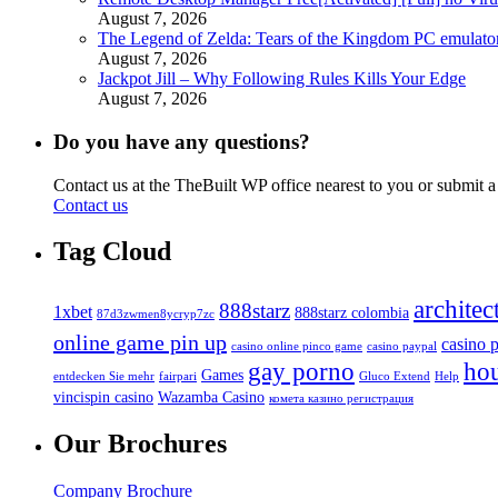
August 7, 2026
The Legend of Zelda: Tears of the Kingdom PC emula
August 7, 2026
Jackpot Jill – Why Following Rules Kills Your Edge
August 7, 2026
Do you have any questions?
Contact us at the TheBuilt WP office nearest to you or submit a
Contact us
Tag Cloud
architec
888starz
1xbet
888starz colombia
87d3zwmen8ycryp7zc
online game pin up
casino 
casino online pinco game
casino paypal
gay porno
ho
Games
entdecken Sie mehr
fairpari
Gluco Extend
Help
vincispin casino
Wazamba Casino
комета казино регистрация
Our Brochures
Company Brochure