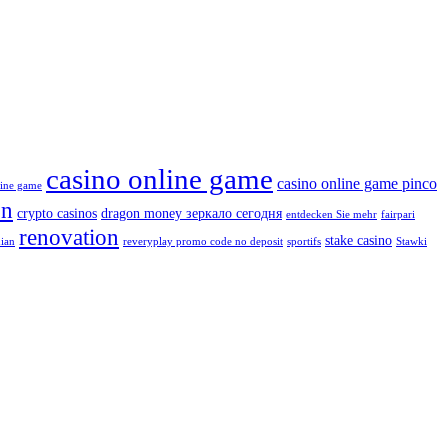
casino online game
casino online game pinco
line game
on
crypto casinos
dragon money зеркало сегодня
entdecken Sie mehr
fairpari
renovation
stake casino
dian
reveryplay promo code no deposit
sportifs
Stawki