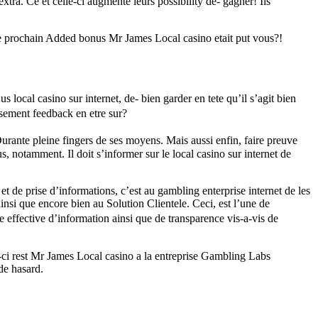
xtra. Ce et celle-ci augmente leurs possibility de- gagner! Ils
le prochain Added bonus Mr James Local casino etait put vous?!
 local casino sur internet, de- bien garder en tete qu’il s’agit bien
sement feedback en etre sur?
Durante pleine fingers de ses moyens. Mais aussi enfin, faire preuve
s, notamment. Il doit s’informer sur le local casino sur internet de
 et de prise d’informations, c’est au gambling enterprise internet de les
nsi que encore bien au Solution Clientele. Ceci, est l’une de
effective d’information ainsi que de transparence vis-a-vis de
e-ci rest Mr James Local casino a la entreprise Gambling Labs
de hasard.