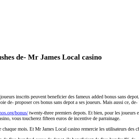
ushes de- Mr James Local casino
joueurs inscrits peuvent beneficier des fameux added bonus sans depot.
 joie de- proposer ces bonus sans depot a ses joueurs. Mais aussi ce, de- 
inos.org/bonus/
twenty-three premiers depots. Et bien, pour les joueurs 
asino, vous toucherez fifteen euros de incentive de parrainage.
e chaque mois. Et Mr James Local casino remercie les utilisateurs des ch