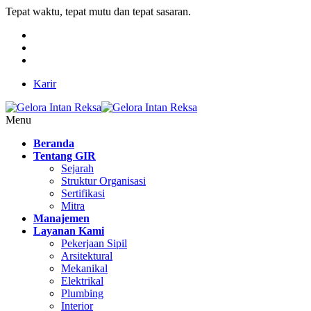
Tepat waktu, tepat mutu dan tepat sasaran.
Karir
Menu
Beranda
Tentang GIR
Sejarah
Struktur Organisasi
Sertifikasi
Mitra
Manajemen
Layanan Kami
Pekerjaan Sipil
Arsitektural
Mekanikal
Elektrikal
Plumbing
Interior