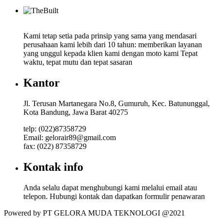
Kami tetap setia pada prinsip yang sama yang mendasari
perusahaan kami lebih dari 10 tahun: memberikan layanan
yang unggul kepada klien kami dengan moto kami Tepat
waktu, tepat mutu dan tepat sasaran
Kantor
Jl. Terusan Martanegara No.8, Gumuruh, Kec. Batununggal,
Kota Bandung, Jawa Barat 40275
telp: (022)87358729
Email: gelorair89@gmail.com
fax: (022) 87358729
Kontak info
Anda selalu dapat menghubungi kami melalui email atau
telepon. Hubungi kontak dan dapatkan formulir penawaran
Powered by PT GELORA MUDA TEKNOLOGI @2021