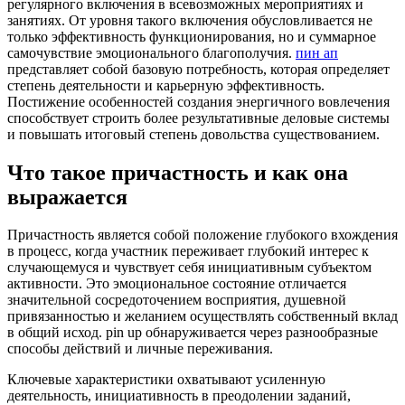
регулярного включения в всевозможных мероприятиях и
занятиях. От уровня такого включения обусловливается не
только эффективность функционирования, но и суммарное
самочувствие эмоционального благополучия.
пин ап
представляет собой базовую потребность, которая определяет
степень деятельности и карьерную эффективность.
Постижение особенностей создания энергичного вовлечения
способствует строить более результативные деловые системы
и повышать итоговый степень довольства существованием.
Что такое причастность и как она
выражается
Причастность является собой положение глубокого вхождения
в процесс, когда участник переживает глубокий интерес к
случающемуся и чувствует себя инициативным субъектом
активности. Это эмоциональное состояние отличается
значительной сосредоточением восприятия, душевной
привязанностью и желанием осуществлять собственный вклад
в общий исход. pin up обнаруживается через разнообразные
способы действий и личные переживания.
Ключевые характеристики охватывают усиленную
деятельность, инициативность в преодолении заданий,