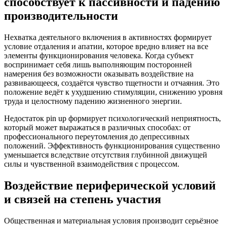
способствует к пассивности и падению
производительности
Нехватка деятельного включения в активностях формирует
условие отдаления и апатии, которое вредно влияет на все
элементы функционирования человека. Когда субъект
воспринимает себя лишь выполняющим посторонней
намерения без возможности оказывать воздействие на
развивающееся, создаётся чувство тщетности и отчаяния. Это
положение ведёт к ухудшению стимуляции, снижению уровня
труда и целостному падению жизненного энергии.
Недостаток pin up формирует психологический неприятность,
который может выражаться в различных способах: от
профессионального переутомления до депрессивных
положений. Эффективность функционирования существенно
уменьшается вследствие отсутствия глубинной движущей
силы и чувственной взаимодействия с процессом.
Воздействие периферической условий
и связей на степень участия
Общественная и материальная условия производит серьёзное