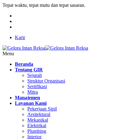
Tepat waktu, tepat mutu dan tepat sasaran.
Karir
Menu
Beranda
Tentang GIR
Sejarah
Struktur Organisasi
Sertifikasi
Mitra
Manajemen
Layanan Kami
Pekerjaan Sipil
Arsitektural
Mekanikal
Elektrikal
Plumbing
Interior