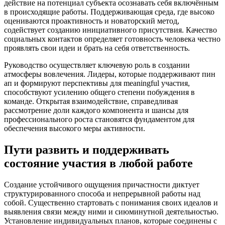
действие на потенциал субъекта осознавать себя включённым
в происходящие работы. Поддерживающая среда, где высоко
оцениваются проактивность и новаторский метод,
содействует созданию инициативного присутствия. Качество
социальных контактов определяет готовность человека честно
проявлять свои идеи и брать на себя ответственность.
Руководство осуществляет ключевую роль в создании
атмосферы вовлечения. Лидеры, которые поддерживают пин
ап и формируют перспективы для meaningful участия,
способствуют усилению общего степени побуждения в
команде. Открытая взаимодействие, справедливая
рассмотрение доли каждого компонента и шансы для
профессионального роста становятся фундаментом для
обеспечения высокого меры активности.
Пути развить и поддерживать
состояние участия в любой работе
Создание устойчивого ощущения причастности диктует
структурированного способа и непрерывной работы над
собой. Существенно стартовать с понимания своих идеалов и
выявления связи между ними и сиюминутной деятельностью.
Установление индивидуальных планов, которые соединены с