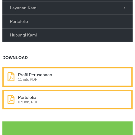
Layanan Kami
Portofolio
Hubungi Kami
DOWNLOAD
Profil Perusahaan
11 mb, PDF
Portofolio
0.5 mb, PDF