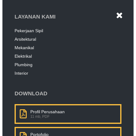
LAYANAN KAMI
Pekerjaan Sipil
Arsitektural
Mekanikal
Elektrikal
Plumbing
Interior
DOWNLOAD
Profil Perusahaan
11 mb, PDF
Portofolio