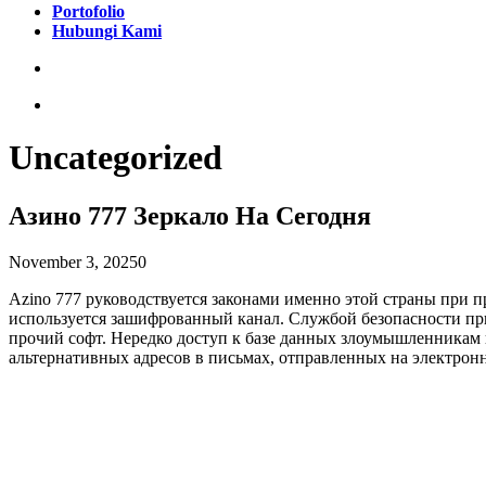
Portofolio
Hubungi Kami
Uncategorized
Азино 777 Зеркало На Сегодня
November 3, 2025
0
Azino 777 руководствуется законами именно этой страны при 
используется зашифрованный канал. Службой безопасности п
прочий софт. Нередко доступ к базе данных злоумышленникам 
альтернативных адресов в письмах, отправленных на электрон