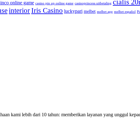
cialis 2
pinco online game
casino pin up online game
casinoprincess uitbetaling
use
interior
Iris Casino
luckypari
melbet
melbet app
melbet español
Pi
ahaan kami lebih dari 10 tahun: memberikan layanan yang unggul kepa