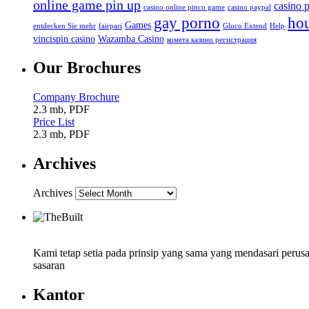
online game pin up
casino 
casino online pinco game
casino paypal
gay porno
ho
Games
entdecken Sie mehr
fairpari
Gluco Extend
Help
vincispin casino
Wazamba Casino
комета казино регистрация
Our Brochures
Company Brochure
2.3 mb, PDF
Price List
2.3 mb, PDF
Archives
Archives
Kami tetap setia pada prinsip yang sama yang mendasari perus
sasaran
Kantor