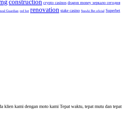
0mg
construction
crypto casinos
dragon money зеркало сегодня
renovation
stake casino
Superbet
neal Guardian
red bet
Stawki Bet oficial
da klien kami dengan moto kami Tepat waktu, tepat mutu dan tepat