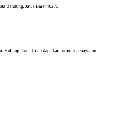
Kota Bandung, Jawa Barat 40275
on. Hubungi kontak dan dapatkan formulir penawaran