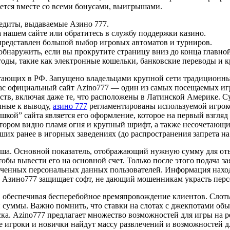
ется вместе со всеми бонусами, выигрышами.
редиты, выдаваемые Азино 777.
а нашем сайте или обратитесь в службу поддержки казино.
представлен большой выбор игровых автоматов и турниров.
обнаружить, если вы прокрутите страницу вниз до конца главно
оды, такие как электронные кошельки, банковские переводы и 
тающих в РФ. Запущено владельцами крупной сети традиционных
с официальный сайт Azino777 — один из самых посещаемых игро
ств, включая даже те, что расположены в Латинской Америке. С
пные к выводу,
азино 777
регламентированы используемой игрок
шкой” сайта является его оформление, которое на первый взгляд 
отором видно пламя огня и крупный шрифт, а также несочетающи
их ранее в игорных заведениях (до распространения запрета на
ыша. Основной показатель, отображающий нужную сумму для оты
обы вывести его на основной счет. Только после этого подача з
лученных персональных данных пользователей. Информация нахо
в Азино777 защищает софт, не дающий мошенникам украсть пер
 обеспечивая бесперебойное времяпровождение клиентов. Слоты
суммы. Важно помнить, что ставки на слотах с джекпотами обы
а. Azino777 предлагает множество возможностей для игры на р
 игроки и новички найдут массу развлечений и возможностей дл