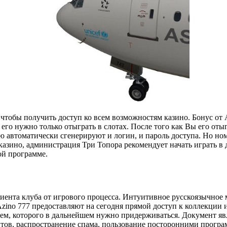
 чтобы получить доступ ко всем возможностям казино. Бонус от 
его нужно только отыграть в слотах. После того как Вы его отыг
ю автоматически сгенерируют и логин, и пароль доступа. Но ном
 казино, администрация Три Топора рекомендует начать играть в
ой программе.
лиента клуба от игрового процесса. Интуитивное русскоязычно
а Azino 777 предоставляют на сегодня прямой доступ к коллекци
ием, которого в дальнейшем нужно придерживаться. Документ я
унтов, распространение спама, пользование посторонними прог