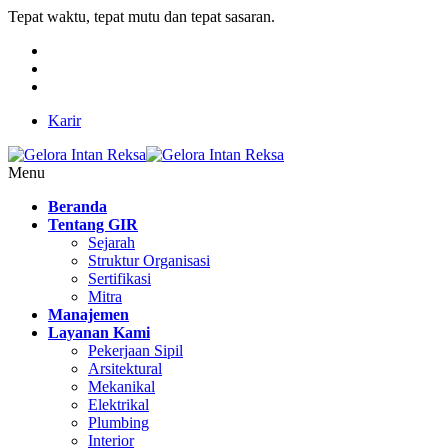
Tepat waktu, tepat mutu dan tepat sasaran.
Karir
Menu
Beranda
Tentang GIR
Sejarah
Struktur Organisasi
Sertifikasi
Mitra
Manajemen
Layanan Kami
Pekerjaan Sipil
Arsitektural
Mekanikal
Elektrikal
Plumbing
Interior