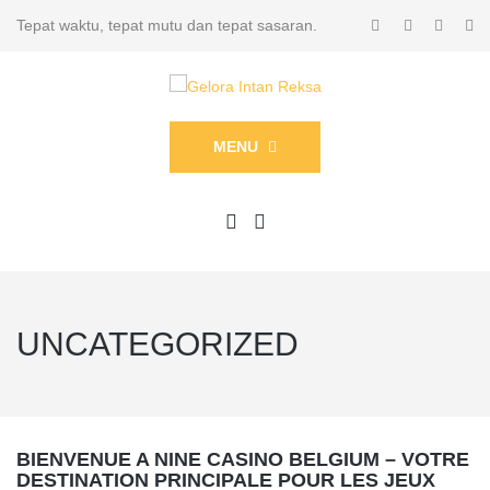
Tepat waktu, tepat mutu dan tepat sasaran.
MENU
UNCATEGORIZED
BIENVENUE A NINE CASINO BELGIUM – VOTRE
DESTINATION PRINCIPALE POUR LES JEUX