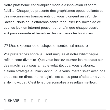
Notre plateforme est cualquier modele d’innovation et sobre
fiabilite. Chaque jeu presente des graphismes epoustouflants et
des mecanismes transparents qui vous plongent au c?ur de
l’action. Nous nous efforcons sobre repousser les limites de ce
que les jeux en internet peuvent etre, afin que chaque session
soit passionnante et beneficie des dernieres technologies.
?? Des experiences ludiques meridional mesure
Vos preferences sobre jeu sont uniques et notre bibliotheque
reflete cette diversite. Que vous fassiez tourner les rouleaux sur
des machines a sous a haute volatilite, cual vous elaboriez
fusiona strategie au blackjack ou que vous interagissiez avec nos
croupiers en direct, notre logiciel est concu pour s’adapter a votre
style individuel. C’est le jeu personnalise a resultan meilleur.
SHARE: