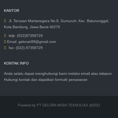
KANTOR
Jl. Terusan Martanegara No.8, Gumuruh, Kec. Batununggal,
Kota Bandung, Jawa Barat 40275
telp: (022)87358729
Email: gelorair89@gmail.com
fax: (022) 87358729
KONTAK INFO
Anda selalu dapat menghubungi kami melalui email atau telepon.
Hubungi kontak dan dapatkan formulir penawaran
Powered by PT GELORA MUDA TEKNOLOGI @2021