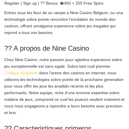
Register | Sign up | ?? Bonus: �450 + 250 Free Spins
Entrez sous les feux de su rampe a Nine Casino Belgium, ou una
technologie sobre pointe rencontre l’excitation du monde des
casinos, offrant amalgama experience sobre jeu inegalee qui
repond a tous vos besoins.
?? A propos de Nine Casino
Chez Nine Casino, notre passion pour aglutina experience sobre
jeu exceptionnelle est sans egale. Sobre tant cual pionnier
Códigos slotplanet
dans l’arene des casinos en internet, nous
utilisons les technologies sobre pointe de la prochaine generation
pour vous offrir les jeux les anadido recents et les plus
performants. Notre equipe, riche d’une enorme expertise sobre
matiere de jeux, comprend ce cual les joueurs veulent vraiment et
nous nous engageons a repondre a leurs besoins avec precision
et brio.
?? Caracteristiques primeros