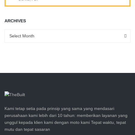
ARCHIVES
Archives
Select Month
Kami tetap setia pada prinsip yang sama yang mendasari
perusahaan kami lebih dari 10 tahun: memberikan layanan yang
unggul kepada klien kami dengan moto kami Tepat waktu, tepat
mutu dan tepat sasaran