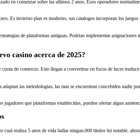
enzado en comenzar sobre las ultimos 2 anos. Esos operadores normalme
. Es invierno plan es moderno, sus catalogos incorporan los juegos fin
estrategias de plataformas antiguas. Podrian implementar asignaciones
uevo casino acerca de 2025?
cuota de comercio. Esto llegan a convertirse en focos de luces tradu
os adaptan las metodologias, las mas se encuentran concebidos nadie p
ugadores que plataformas establecidas, pueden ofertar algun asistenci
os
cual realiza 5 anos de vida hallar ningun.000 titulos fui notable, ahor