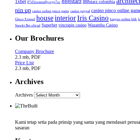
architec
888starz
1xbet
888starz colombia
87d3zwmen8ycryp7zc
pin up
casino pinco online gam
casino online pinco game
casino paypal
house
interior
Iris Casino
Gluco Extend
kasyno online blik
k
Superbet
vincispin casino
Wazamba Casino
Stawki Bet oficial
Our Brochures
Company Brochure
2.3 mb, PDF
Price List
2.3 mb, PDF
Archives
Archives
Kami tetap setia pada prinsip yang sama yang mendasari perus
sasaran