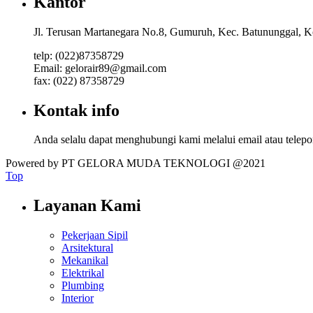
Kantor
Jl. Terusan Martanegara No.8, Gumuruh, Kec. Batununggal, 
telp: (022)87358729
Email: gelorair89@gmail.com
fax: (022) 87358729
Kontak info
Anda selalu dapat menghubungi kami melalui email atau telep
Powered by PT GELORA MUDA TEKNOLOGI @2021
Top
Layanan Kami
Pekerjaan Sipil
Arsitektural
Mekanikal
Elektrikal
Plumbing
Interior