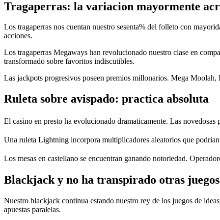
Tragaperras: la variacion mayormente acr
Los tragaperras nos cuentan nuestro sesenta% del folleto con mayorid
acciones.
Los tragaperras Megaways han revolucionado nuestro clase en compani
transformado sobre favoritos indiscutibles.
Las jackpots progresivos poseen premios millonarios. Mega Moolah, Di
Ruleta sobre avispado: practica absoluta
El casino en presto ha evolucionado dramaticamente. Las novedosas pl
Una ruleta Lightning incorpora multiplicadores aleatorios que podria
Los mesas en castellano se encuentran ganando notoriedad. Operado
Blackjack y no ha transpirado otras juegos
Nuestro blackjack continua estando nuestro rey de los juegos de ideas
apuestas paralelas.