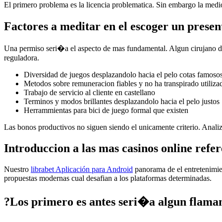
El primero problema es la licencia problematica. Sin embargo la medio 
Factores a meditar en el escoger un presen
Una permiso seri�a el aspecto de mas fundamental. Algun cirujano de
reguladora.
Diversidad de juegos desplazandolo hacia el pelo cotas famoso
Metodos sobre remuneracion fiables y no ha transpirado utilizad
Trabajo de servicio al cliente en castellano
Terminos y modos brillantes desplazandolo hacia el pelo justos
Herrammientas para bici de juego formal que existen
Las bonos productivos no siguen siendo el unicamente criterio. Analiz
Introduccion a las mas casinos online refe
Nuestro
librabet Aplicación para Android
panorama de el entretenimien
propuestas modernas cual desafian a los plataformas determinadas.
?Los primero es antes seri�a algun flaman