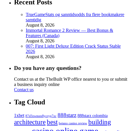
Recent Posts
TrueGameStats og sanntidsodds fra flere bookmakere
samtidig
August 8, 2026
Immortal Romance 2 Review — Best Bonus &
Features (Canada)
August 8, 2026
007: First Light Deluxe Edition Crack Status Stable
2026
August 8, 2026
Do you have any questions?
Contact us at the TheBuilt WP office nearest to you or submit
a business inquiry online
Contact us
Tag Cloud
888starz
1xbet
888starz colombia
87d3zwmen8ycryp7zc
architecture
best
building
betano casino review
casino online game