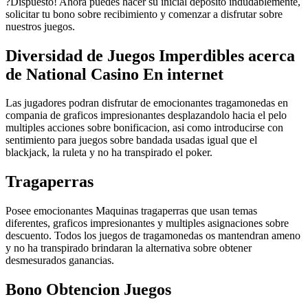
?Dispuesto! Ahora puedes hacer su inicial deposito indudablemente,
solicitar tu bono sobre recibimiento y comenzar a disfrutar sobre
nuestros juegos.
Diversidad de Juegos Imperdibles acerca
de National Casino En internet
Las jugadores podran disfrutar de emocionantes tragamonedas en
compania de graficos impresionantes desplazandolo hacia el pelo
multiples acciones sobre bonificacion, asi como introducirse con
sentimiento para juegos sobre bandada usadas igual que el
blackjack, la ruleta y no ha transpirado el poker.
Tragaperras
Posee emocionantes Maquinas tragaperras que usan temas
diferentes, graficos impresionantes y multiples asignaciones sobre
descuento. Todos los juegos de tragamonedas os mantendran ameno
y no ha transpirado brindaran la alternativa sobre obtener
desmesurados ganancias.
Bono Obtencion Juegos