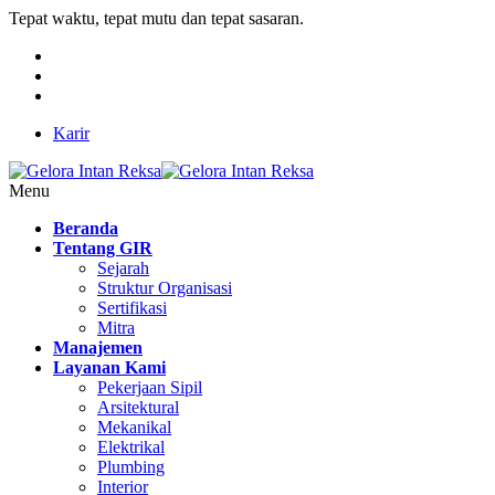
Tepat waktu, tepat mutu dan tepat sasaran.
Karir
Menu
Beranda
Tentang GIR
Sejarah
Struktur Organisasi
Sertifikasi
Mitra
Manajemen
Layanan Kami
Pekerjaan Sipil
Arsitektural
Mekanikal
Elektrikal
Plumbing
Interior