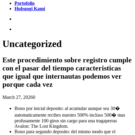
Portofolio
Hubungi Kami
Uncategorized
Este procedimiento sobre registro cumple
con el pasar del tiempo caracteristicas
que igual que internautas podemos ver
porque cada vez
March 27, 2026
0
Bono por inicial deposito: al acumular aunque sea 30�
automaticamente recibes nuestro 500% incluso 500� mas
profusamente 100 giros sin cargo para una tragaperras
Avalon: The Lost Kingdom.
Bono para segundo deposito: del mismo modo que el