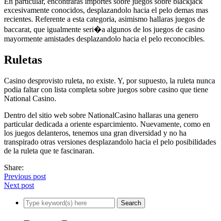
En particular, encontraras importes sobre juegos sobre blackjack
excesivamente conocidos, desplazandolo hacia el pelo demas mas
recientes. Referente a esta categoria, asimismo hallaras juegos de
baccarat, que igualmente seri�a algunos de los juegos de casino
mayormente amistades desplazandolo hacia el pelo reconocibles.
Ruletas
Casino desprovisto ruleta, no existe. Y, por supuesto, la ruleta nunca
podia faltar con lista completa sobre juegos sobre casino que tiene
National Casino.
Dentro del sitio web sobre NationalCasino hallaras una genero
particular dedicada a oriente esparcimiento. Nuevamente, como en
los juegos delanteros, tenemos una gran diversidad y no ha
transpirado otras versiones desplazandolo hacia el pelo posibilidades
de la ruleta que te fascinaran.
Share:
Previous post
Next post