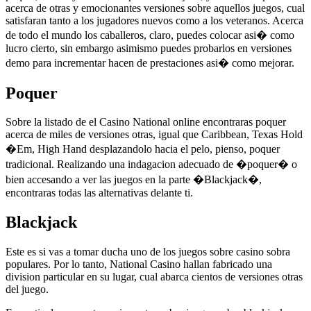
acerca de otras y emocionantes versiones sobre aquellos juegos, cual
satisfaran tanto a los jugadores nuevos como a los veteranos. Acerca
de todo el mundo los caballeros, claro, puedes colocar asi� como
lucro cierto, sin embargo asimismo puedes probarlos en versiones
demo para incrementar hacen de prestaciones asi� como mejorar.
Poquer
Sobre la listado de el Casino National online encontraras poquer
acerca de miles de versiones otras, igual que Caribbean, Texas Hold
�Em, High Hand desplazandolo hacia el pelo, pienso, poquer
tradicional. Realizando una indagacion adecuado de �poquer� o
bien accesando a ver las juegos en la parte �Blackjack�,
encontraras todas las alternativas delante ti.
Blackjack
Este es si vas a tomar ducha uno de los juegos sobre casino sobra
populares. Por lo tanto, National Casino hallan fabricado una
division particular en su lugar, cual abarca cientos de versiones otras
del juego.