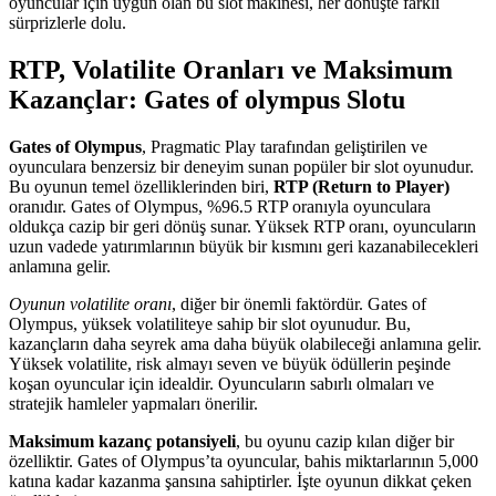
oyuncular için uygun olan bu slot makinesi, her dönüşte farklı
sürprizlerle dolu.
RTP, Volatilite Oranları ve Maksimum
Kazançlar: Gates of olympus Slotu
Gates of Olympus
, Pragmatic Play tarafından geliştirilen ve
oyunculara benzersiz bir deneyim sunan popüler bir slot oyunudur.
Bu oyunun temel özelliklerinden biri,
RTP (Return to Player)
oranıdır. Gates of Olympus, %96.5 RTP oranıyla oyunculara
oldukça cazip bir geri dönüş sunar. Yüksek RTP oranı, oyuncuların
uzun vadede yatırımlarının büyük bir kısmını geri kazanabilecekleri
anlamına gelir.
Oyunun volatilite oranı
, diğer bir önemli faktördür. Gates of
Olympus, yüksek volatiliteye sahip bir slot oyunudur. Bu,
kazançların daha seyrek ama daha büyük olabileceği anlamına gelir.
Yüksek volatilite, risk almayı seven ve büyük ödüllerin peşinde
koşan oyuncular için idealdir. Oyuncuların sabırlı olmaları ve
stratejik hamleler yapmaları önerilir.
Maksimum kazanç potansiyeli
, bu oyunu cazip kılan diğer bir
özelliktir. Gates of Olympus’ta oyuncular, bahis miktarlarının 5,000
katına kadar kazanma şansına sahiptirler. İşte oyunun dikkat çeken