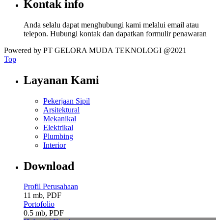
Kontak info
Anda selalu dapat menghubungi kami melalui email atau
telepon. Hubungi kontak dan dapatkan formulir penawaran
Powered by PT GELORA MUDA TEKNOLOGI @2021
Top
Layanan Kami
Pekerjaan Sipil
Arsitektural
Mekanikal
Elektrikal
Plumbing
Interior
Download
Profil Perusahaan
11 mb, PDF
Portofolio
0.5 mb, PDF