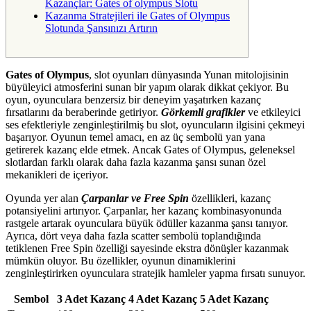
Kazançlar: Gates of olympus Slotu
Kazanma Stratejileri ile Gates of Olympus
Slotunda Şansınızı Artırın
Gates of Olympus
, slot oyunları dünyasında Yunan mitolojisinin
büyüleyici atmosferini sunan bir yapım olarak dikkat çekiyor. Bu
oyun, oyunculara benzersiz bir deneyim yaşatırken kazanç
fırsatlarını da beraberinde getiriyor.
Görkemli grafikler
ve etkileyici
ses efektleriyle zenginleştirilmiş bu slot, oyuncuların ilgisini çekmeyi
başarıyor. Oyunun temel amacı, en az üç sembolü yan yana
getirerek kazanç elde etmek. Ancak Gates of Olympus, geleneksel
slotlardan farklı olarak daha fazla kazanma şansı sunan özel
mekanikleri de içeriyor.
Oyunda yer alan
Çarpanlar ve Free Spin
özellikleri, kazanç
potansiyelini artırıyor. Çarpanlar, her kazanç kombinasyonunda
rastgele artarak oyunculara büyük ödüller kazanma şansı tanıyor.
Ayrıca, dört veya daha fazla scatter sembolü toplandığında
tetiklenen Free Spin özelliği sayesinde ekstra dönüşler kazanmak
mümkün oluyor. Bu özellikler, oyunun dinamiklerini
zenginleştirirken oyunculara stratejik hamleler yapma fırsatı sunuyor.
Sembol
3 Adet Kazanç
4 Adet Kazanç
5 Adet Kazanç