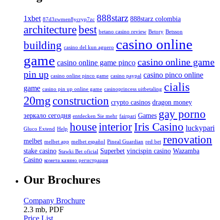
888starz
1xbet
888starz colombia
87d3zwmen8ycryp7zc
architecture
best
betano casino review
Betory
Betsson
casino online
building
casino del kun aguero
game
casino online game
casino online game pinco
pin up
casino pinco online
casino online pinco game
casino paypal
cialis
game
casino pin up online game
casinoprincess uitbetaling
20mg
construction
crypto casinos
dragon money
gay porno
зеркало сегодня
Games
entdecken Sie mehr
fairpari
house
interior
Iris Casino
luckypari
Gluco Extend
Help
renovation
melbet
melbet app
melbet español
Pineal Guardian
red bet
stake casino
Superbet
vincispin casino
Wazamba
Stawki Bet oficial
Casino
комета казино регистрация
Our Brochures
Company Brochure
2.3 mb, PDF
Price List