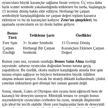
oyunculara büyük kazançlar sağlama fırsatı veriyor. Üç veya daha
fazla scatter sembolü yakalandığında tetiklenen bu turda, başlangıçta
15 ücretsiz dönüş hakkı elde ediliyor. Herhangi bir çarpan
sembolüyle karşılaşıldığında ise çarpan değeri toplam kazanca
ekleniyor ve bu da kazançları katlıyor.
Zeus’un şimşekleri
, bu
aşamada oyuncuların en iyi dostu haline geliyor.
Bonus
Tetikleme Şartı
Özellikler
Türü
Free Spin
3+ Scatter Sembolü
15 Ücretsiz Dönüş
Çarpan
Herhangi Bir Çarpan
Kazançlara Eklenen Çarpan
Özelliği
Sembolü
Değeri
Bunun yanı sıra, oyunun sunduğu
Bonus Satın Alma
özelliği
sayesinde, sabırsız oyuncular doğrudan bonus turuna geçiş
yapabiliyor. Bu özellik, ekstra maliyet karşılığında anında free spin
turuna erişim sağlıyor ve böylece beklemeden büyük ödüllere
ulaşma imkanı tanıyor. Ancak bu strateji dikkatli kullanılmalı; çünkü
yatırılan miktarların geri dönüşü her zaman garanti değil.
Sonuç olarak, Gates of Olympus slot oyunu hem eğlenceli hem de
kazançlı bir deneyim sunuyor. Mitolojik teması ve zengin bonus
seçenekleriyle oyuncuları cezbeden bu oyun, stratejik düşünenler
için ideal bir tercih olabilir. Hem yeni başlayanlar hem de deneyimli