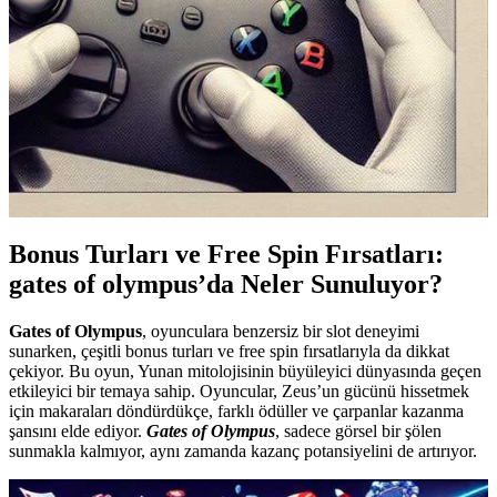
Bonus Turları ve Free Spin Fırsatları:
gates of olympus’da Neler Sunuluyor?
Gates of Olympus
, oyunculara benzersiz bir slot deneyimi
sunarken, çeşitli bonus turları ve free spin fırsatlarıyla da dikkat
çekiyor. Bu oyun, Yunan mitolojisinin büyüleyici dünyasında geçen
etkileyici bir temaya sahip. Oyuncular, Zeus’un gücünü hissetmek
için makaraları döndürdükçe, farklı ödüller ve çarpanlar kazanma
şansını elde ediyor.
Gates of Olympus
, sadece görsel bir şölen
sunmakla kalmıyor, aynı zamanda kazanç potansiyelini de artırıyor.