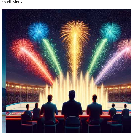
özellikleri: