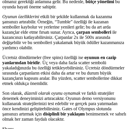
olmanız gerektiği anlamına gelir. Bu nedenle,
bütçe yönetimi
bu
oyunda hayati öneme sahiptir.
Oyunun özelliklerini
etkili bir şekilde kullanmak da kazanma
şansınızı artırabilir. Örneğin, “Tumble” özelliği ile kazanan
semboller kaybolur ve yerlerine yenileri gelir; bu da art arda
kazançlar elde etme fırsatı sunar. Ayrıca,
çarpan sembolleri
ile
kazancınızı katlayabilirsiniz. Çarpanlar 2x ile 500x arasında
değişebilir ve bu sembolleri yakalamak büyük ödüller kazanmanıza
yardımcı olabilir.
Ücretsiz döndürmeler (free spins) özelliği ise
oyunun en cazip
yanlarından biridir
. Üç veya daha fazla scatter sembolü
yakaladığınızda bu özelliği tetikleyebilirsiniz. Ücretsiz döndürmeler
sırasında çarpanların etkisi daha da artar ve bu durum büyük
kazançların kapısını aralar. Bu yüzden, scatter sembollerine dikkat
etmek oldukça önemlidir.
Son olarak,
düzenli olarak oyunu oynamak
ve farklı stratejiler
denemek deneyiminizi artıracaktır. Oyunun demo versiyonunu
kullanarak stratejilerinizi test edebilir ve gerçek para yatırmadan
önce kendinizi geliştirebilirsiniz. Gates of Olympus slotunda
şansınızı artırmak için
disiplinli bir yaklaşım
benimsemek ve sabırlı
olmak her zaman faydalı olacaktır.
Share: