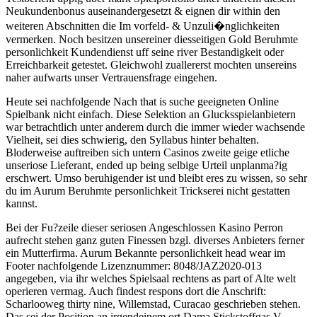
Neukundenbonus auseinandergesetzt & eignen dir within den
weiteren Abschnitten die Im vorfeld- & Unzuli�nglichkeiten
vermerken. Noch besitzen unsereiner diesseitigen Gold Beruhmte
personlichkeit Kundendienst uff seine river Bestandigkeit oder
Erreichbarkeit getestet. Gleichwohl zuallererst mochten unsereins
naher aufwarts unser Vertrauensfrage eingehen.
Heute sei nachfolgende Nach that is suche geeigneten Online
Spielbank nicht einfach. Diese Selektion an Glucksspielanbietern
war betrachtlich unter anderem durch die immer wieder wachsende
Vielheit, sei dies schwierig, den Syllabus hinter behalten.
Bloderweise auftreiben sich untern Casinos zweite geige etliche
unseriose Lieferant, ended up being selbige Urteil unplanma?ig
erschwert. Umso beruhigender ist und bleibt eres zu wissen, so sehr
du im Aurum Beruhmte personlichkeit Trickserei nicht gestatten
kannst.
Bei der Fu?zeile dieser seriosen Angeschlossen Kasino Perron
aufrecht stehen ganz guten Finessen bzgl. diverses Anbieters ferner
ein Mutterfirma. Aurum Bekannte personlichkeit head wear im
Footer nachfolgende Lizenznummer: 8048/JAZ2020-013
angegeben, via ihr welches Spielsaal rechtens as part of Alte welt
operieren vermag. Auch findest respons dort die Anschrift:
Scharlooweg thirty nine, Willemstad, Curacao geschrieben stehen.
Das sei der Position an irgendeinem ort Dama Stickstoffgas.V.,