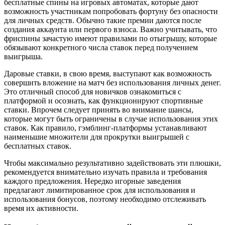
бесплатные спины на игровых автоматах, которые дают
возможность участникам попробовать фортуну без опасности
для личных средств. Обычно такие премии даются после
создания аккаунта или первого взноса. Важно учитывать, что
фриспины зачастую имеют правилами по отыгрышу, которые
обязывают конкретного числа ставок перед получением
выигрыша.
Даровые ставки, в свою время, выступают как возможность
совершить вложение на матч без использования личных денег.
Это отличный способ для новичков ознакомиться с
платформой и осознать, как функционируют спортивные
ставки. Впрочем следует принять во внимание шансы,
которые могут быть ограничены в случае использования этих
ставок. Как правило, гэмблинг-платформы устанавливают
наименьшие множители для прокрутки выигрышей с
бесплатных ставок.
Чтобы максимально результативно задействовать эти плюшки,
рекомендуется внимательно изучать правила и требования
каждого предложения. Нередко игорные заведения
предлагают лимитированное срок для использования и
использования бонусов, поэтому необходимо отслеживать
время их активности.