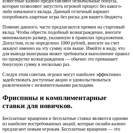
Известные казино предоставляют безначальные бонусы,
которые позволяют запустить игровой процесс без какого-
либо начального вклада. Данный отличный вариант
попробовать азартные игры без риска для вашего бюджета.
Помимо данного, часто предлагаются премии на стартовый
вклад. Чтобы обрести подобный вознаграждение, внесите
минимальную размер, указанную в правилах предложения.
Допустим, если определено 1000 рублей, внесите на счет
аккаунт именно на эту сумму или выше. Имейте в виду, что
для вывода выигрыша может требоваться выполнение правил
по прокрутке вознаграждения — обычно это превышает
бонусную сумму в несколько раз.
Следуя этим советам, игроки могут наиболее эффективно
задействовать доступные акции и удовольствоваться
развлечением с незначительными расходами.
Фриспины и комплиментарные
ставки для новичков.
Бесплатные вращения и бесплатные ставки являются одними
из наиболее востребованных акций, которые онлайн-казино
предлагают новым игрокам. Бесплатные вращения — это