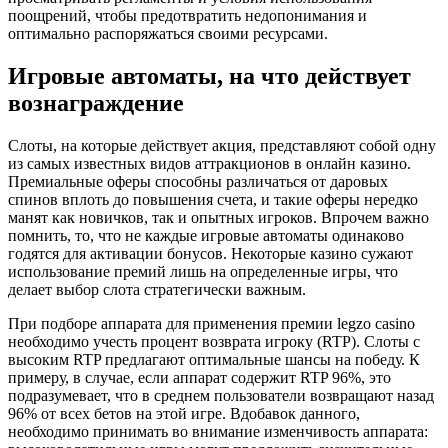
поощрений, чтобы предотвратить недопонимания и
оптимально распоряжаться своими ресурсами.
Игровые автоматы, на что действует
вознаграждение
Слоты, на которые действует акция, представляют собой одну
из самых известных видов аттракционов в онлайн казино.
Премиальные оферы способны различаться от даровых
спинов вплоть до повышения счета, и такие оферы нередко
манят как новичков, так и опытных игроков. Впрочем важно
помнить, то, что не каждые игровые автоматы одинаково
годятся для активации бонусов. Некоторые казино сужают
использование премий лишь на определенные игры, что
делает выбор слота стратегически важным.
При подборе аппарата для применения премии legzo casino
необходимо учесть процент возврата игроку (RTP). Слоты с
высоким RTP предлагают оптимальные шансы на победу. К
примеру, в случае, если аппарат содержит RTP 96%, это
подразумевает, что в среднем пользователи возвращают назад
96% от всех бетов на этой игре. Вдобавок данного,
необходимо принимать во внимание изменчивость аппарата: