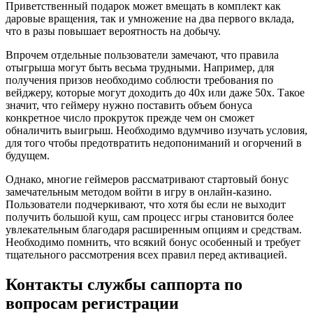
Приветственный подарок может вмещать в комплект как
даровые вращения, так и умножение на два первого вклада,
что в разы повышает вероятность на добычу.
Впрочем отдельные пользователи замечают, что правила
отыгрыша могут быть весьма трудными. Например, для
получения призов необходимо соблюсти требования по
вейджеру, которые могут доходить до 40x или даже 50x. Такое
значит, что геймеру нужно поставить объем бонуса
конкретное число прокруток прежде чем он сможет
обналичить выигрыш. Необходимо вдумчиво изучать условия,
для того чтобы предотвратить недопониманий и огорчений в
будущем.
Однако, многие геймеров рассматривают стартовый бонус
замечательным методом войти в игру в онлайн-казино.
Пользователи подчеркивают, что хотя бы если не выходит
получить большой куш, сам процесс игры становится более
увлекательным благодаря расширенным опциям и средствам.
Необходимо помнить, что всякий бонус особенный и требует
тщательного рассмотрения всех правил перед активацией.
Контакты службы саппорта по
вопросам регистрации