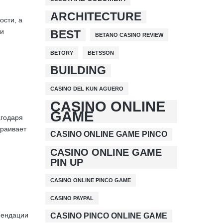
ARCHITECTURE
ости, а
 и
BEST
BETANO CASINO REVIEW
BETORY
BETSSON
BUILDING
CASINO DEL KUN AGUERO
CASINO ONLINE
GAME
агодаря
траивает
CASINO ONLINE GAME PINCO
CASINO ONLINE GAME
PIN UP
CASINO ONLINE PINCO GAME
CASINO PAYPAL
мендации
CASINO PINCO ONLINE GAME