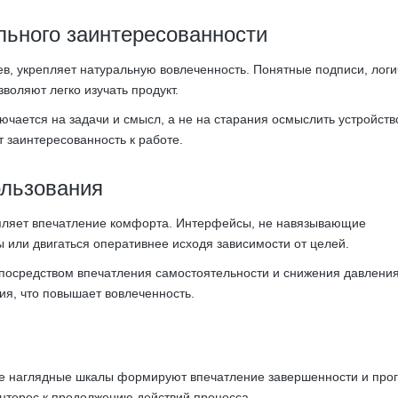
льного заинтересованности
, укрепляет натуральную вовлеченность. Понятные подписи, лог
оляют легко изучать продукт.
чается на задачи и смысл, а не на старания осмыслить устройств
заинтересованность к работе.
ользования
пляет впечатление комфорта. Интерфейсы, не навязывающие
 или двигаться оперативнее исходя зависимости от целей.
посредством впечатления самостоятельности и снижения давления
ия, что повышает вовлеченность.
же наглядные шкалы формируют впечатление завершенности и про
интерес к продолжению действий процесса.