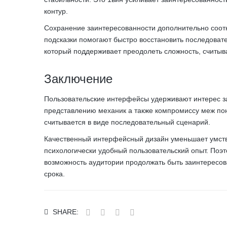
контур.
Сохранение заинтересованности дополнительно соот
подсказки помогают быстро восстановить последоват
который поддерживает преодолеть сложность, считыва
Заключение
Пользовательские интерфейсы удерживают интерес за
представлению механик а также компромиссу меж пон
считывается в виде последовательный сценарий.
Качественный интерфейсный дизайн уменьшает умств
психологически удобный пользовательский опыт. Поэ
возможность аудитории продолжать быть заинтересо
срока.
SHARE: