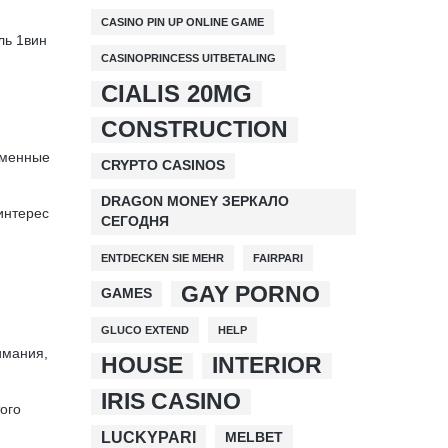
CASINO PIN UP ONLINE GAME
ль 1вин
CASINOPRINCESS UITBETALING
CIALIS 20MG
CONSTRUCTION
еменные
CRYPTO CASINOS
DRAGON MONEY ЗЕРКАЛО
интерес
СЕГОДНЯ
ENTDECKEN SIE MEHR
FAIRPARI
GAY PORNO
GAMES
GLUCO EXTEND
HELP
имания,
HOUSE
INTERIOR
IRIS CASINO
ого
LUCKYPARI
MELBET