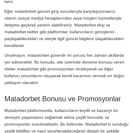
tanır.
Eğer matadorbet güncel giriş sorunlarıyla karşılaşıyorsanız,
sitenin sosyal medya hesaplarından veya müşteri hizmetleriyle
iletişime geçerek yardım alabilirsiniz. Matadorbet ekşi ve
matadorbet twitter gibi platformlar, kullanıcıların görüşlerini
paylaşabilecekleri ve siteyle ilgili güncel bilgilere ulaşabilecekleri
kanallardır.
Unutmayın, matadorbet güvenilir mi sorusu her zaman akıllarda
yer edinecektir. Bu konuda, site üzerinde deneme bonusu veren
siteler matadorbet gibi promosyonları inceleyerek ve diğer
kullanıcı yorumlarını okuyarak kendi kararınızı vermek en doğru
yaklaşım olacaktır.
Matadorbet Bonusu ve Promosyonlar
Matadorbet platformunda, kullanıcıların keyifli ve kazançlı bir
deneyim yaşamasını sağlamak adına çeşitli bonuslar ve
promosyonlar sunulmaktadır. Bu bölümde, Matadorbet’in sunduğu
çeşitli teklifleri ve nasıl yararlanabileceğinizi detaylı bir şekilde