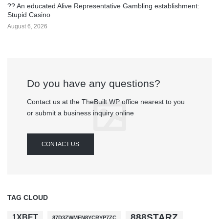
?? An educated Alive Representative Gambling establishment:
Stupid Casino
August 6, 2026
Do you have any questions?
Contact us at the TheBuilt WP office nearest to you
or submit a business inquiry online
CONTACT US
TAG CLOUD
888STARZ
1XBET
87D3ZWMEN8YCRYP7ZC