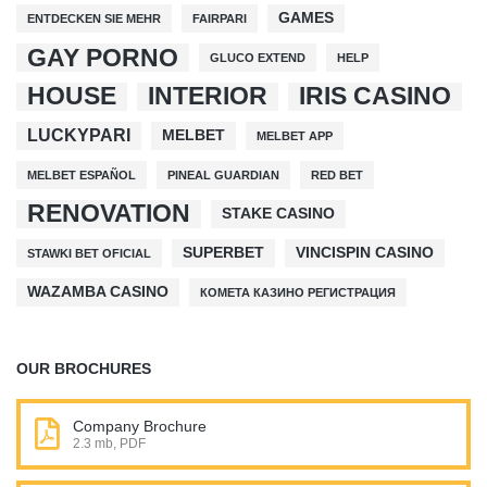
GAMES
ENTDECKEN SIE MEHR
FAIRPARI
GAY PORNO
GLUCO EXTEND
HELP
HOUSE
INTERIOR
IRIS CASINO
LUCKYPARI
MELBET
MELBET APP
MELBET ESPAÑOL
PINEAL GUARDIAN
RED BET
RENOVATION
STAKE CASINO
SUPERBET
VINCISPIN CASINO
STAWKI BET OFICIAL
WAZAMBA CASINO
КОМЕТА КАЗИНО РЕГИСТРАЦИЯ
OUR BROCHURES
Company Brochure
2.3 mb, PDF