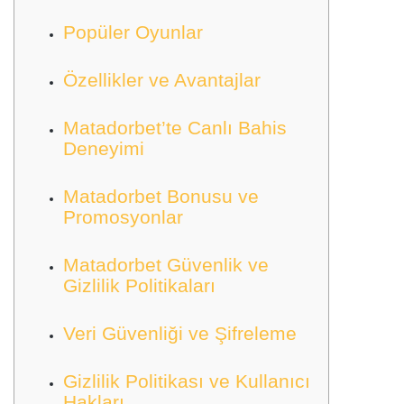
Popüler Oyunlar
Özellikler ve Avantajlar
Matadorbet’te Canlı Bahis
Deneyimi
Matadorbet Bonusu ve
Promosyonlar
Matadorbet Güvenlik ve
Gizlilik Politikaları
Veri Güvenliği ve Şifreleme
Gizlilik Politikası ve Kullanıcı
Hakları