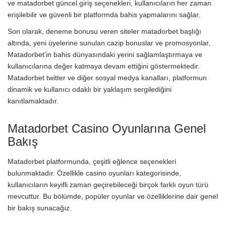
ve matadorbet güncel giriş seçenekleri, kullanıcıların her zaman
erişilebilir ve güvenli bir platformda bahis yapmalarını sağlar.
Son olarak, deneme bonusu veren siteler matadorbet başlığı
altında, yeni üyelerine sunulan cazip bonuslar ve promosyonlar,
Matadorbet’in bahis dünyasındaki yerini sağlamlaştırmaya ve
kullanıcılarına değer katmaya devam ettiğini göstermektedir.
Matadorbet twitter ve diğer sosyal medya kanalları, platformun
dinamik ve kullanıcı odaklı bir yaklaşım sergilediğini
kanıtlamaktadır.
Matadorbet Casino Oyunlarına Genel
Bakış
Matadorbet platformunda, çeşitli eğlence seçenekleri
bulunmaktadır. Özellikle casino oyunları kategorisinde,
kullanıcıların keyifli zaman geçirebileceği birçok farklı oyun türü
mevcuttur. Bu bölümde, popüler oyunlar ve özelliklerine dair genel
bir bakış sunacağız.