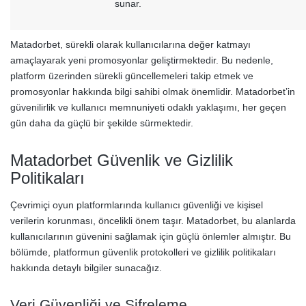
sunar.
Matadorbet, sürekli olarak kullanıcılarına değer katmayı
amaçlayarak yeni promosyonlar geliştirmektedir. Bu nedenle,
platform üzerinden sürekli güncellemeleri takip etmek ve
promosyonlar hakkında bilgi sahibi olmak önemlidir. Matadorbet’in
güvenilirlik ve kullanıcı memnuniyeti odaklı yaklaşımı, her geçen
gün daha da güçlü bir şekilde sürmektedir.
Matadorbet Güvenlik ve Gizlilik
Politikaları
Çevrimiçi oyun platformlarında kullanıcı güvenliği ve kişisel
verilerin korunması, öncelikli önem taşır. Matadorbet, bu alanlarda
kullanıcılarının güvenini sağlamak için güçlü önlemler almıştır. Bu
bölümde, platformun güvenlik protokolleri ve gizlilik politikaları
hakkında detaylı bilgiler sunacağız.
Veri Güvenliği ve Şifreleme