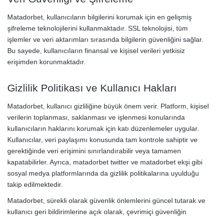
Matadorbet, kullanıcıların bilgilerini korumak için en gelişmiş
şifreleme teknolojilerini kullanmaktadır. SSL teknolojisi, tüm
işlemler ve veri aktarımları sırasında bilgilerin güvenliğini sağlar.
Bu sayede, kullanıcıların finansal ve kişisel verileri yetkisiz
erişimden korunmaktadır.
Gizlilik Politikası ve Kullanıcı Hakları
Matadorbet, kullanıcı gizliliğine büyük önem verir. Platform, kişisel
verilerin toplanması, saklanması ve işlenmesi konularında
kullanıcıların haklarını korumak için katı düzenlemeler uygular.
Kullanıcılar, veri paylaşımı konusunda tam kontrole sahiptir ve
gerektiğinde veri erişimini sınırlandırabilir veya tamamen
kapatabilirler. Ayrıca, matadorbet twitter ve matadorbet ekşi gibi
sosyal medya platformlarında da gizlilik politikalarına uyulduğu
takip edilmektedir.
Matadorbet, sürekli olarak güvenlik önlemlerini güncel tutarak ve
kullanıcı geri bildirimlerine açık olarak, çevrimiçi güvenliğin