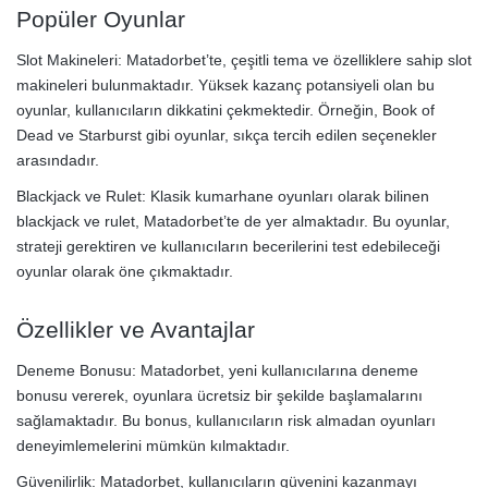
Popüler Oyunlar
Slot Makineleri: Matadorbet’te, çeşitli tema ve özelliklere sahip slot
makineleri bulunmaktadır. Yüksek kazanç potansiyeli olan bu
oyunlar, kullanıcıların dikkatini çekmektedir. Örneğin, Book of
Dead ve Starburst gibi oyunlar, sıkça tercih edilen seçenekler
arasındadır.
Blackjack ve Rulet: Klasik kumarhane oyunları olarak bilinen
blackjack ve rulet, Matadorbet’te de yer almaktadır. Bu oyunlar,
strateji gerektiren ve kullanıcıların becerilerini test edebileceği
oyunlar olarak öne çıkmaktadır.
Özellikler ve Avantajlar
Deneme Bonusu: Matadorbet, yeni kullanıcılarına deneme
bonusu vererek, oyunlara ücretsiz bir şekilde başlamalarını
sağlamaktadır. Bu bonus, kullanıcıların risk almadan oyunları
deneyimlemelerini mümkün kılmaktadır.
Güvenilirlik: Matadorbet, kullanıcıların güvenini kazanmayı