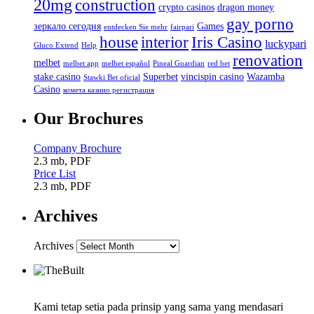
20mg
construction
crypto casinos
dragon money
gay porno
зеркало сегодня
Games
entdecken Sie mehr
fairpari
house
interior
Iris Casino
luckypari
Gluco Extend
Help
renovation
melbet
melbet app
melbet español
Pineal Guardian
red bet
stake casino
Superbet
vincispin casino
Wazamba
Stawki Bet oficial
Casino
комета казино регистрация
Our Brochures
Company Brochure
2.3 mb, PDF
Price List
2.3 mb, PDF
Archives
Archives
Kami tetap setia pada prinsip yang sama yang mendasari