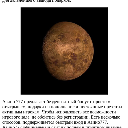
для дальнейшего вывода подарков.
Азино 777 предлагает бездепозитный бонус с простым
отыгрышем, подарки на пополнение и постоянные презенты
активным игрокам. Чтобы использовать все возможности
игрового зала, не обойтись без регистрации. Есть несколько
способов, поддерживается быстрый вход в Азино777.
Азино777 официальный сайт выполнен в приятном дизайне.