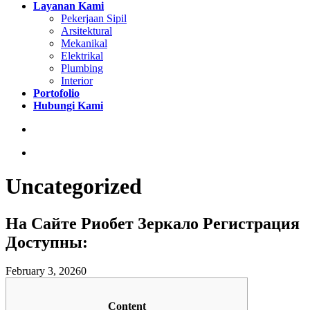
Layanan Kami
Pekerjaan Sipil
Arsitektural
Mekanikal
Elektrikal
Plumbing
Interior
Portofolio
Hubungi Kami
Uncategorized
На Сайте Риобет Зеркало Регистрация
Доступны:
February 3, 2026
0
Content