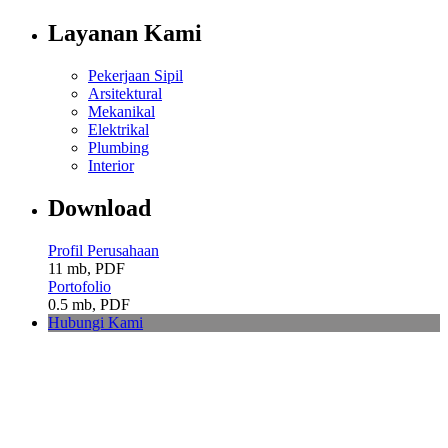
Layanan Kami
Pekerjaan Sipil
Arsitektural
Mekanikal
Elektrikal
Plumbing
Interior
Download
Profil Perusahaan
11 mb, PDF
Portofolio
0.5 mb, PDF
Hubungi Kami