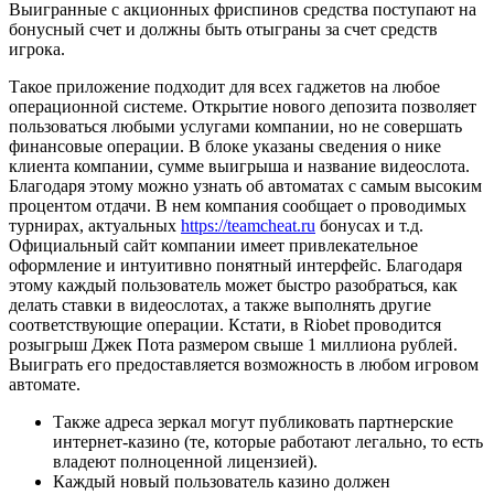
Выигранные с акционных фриспинов средства поступают на
бонусный счет и должны быть отыграны за счет средств
игрока.
Такое приложение подходит для всех гаджетов на любое
операционной системе. Открытие нового депозита позволяет
пользоваться любыми услугами компании, но не совершать
финансовые операции. В блоке указаны сведения о нике
клиента компании, сумме выигрыша и название видеослота.
Благодаря этому можно узнать об автоматах с самым высоким
процентом отдачи. В нем компания сообщает о проводимых
турнирах, актуальных
https://teamcheat.ru
бонусах и т.д.
Официальный сайт компании имеет привлекательное
оформление и интуитивно понятный интерфейс. Благодаря
этому каждый пользователь может быстро разобраться, как
делать ставки в видеослотах, а также выполнять другие
соответствующие операции. Кстати, в Riobet проводится
розыгрыш Джек Пота размером свыше 1 миллиона рублей.
Выиграть его предоставляется возможность в любом игровом
автомате.
Также адреса зеркал могут публиковать партнерские
интернет-казино (те, которые работают легально, то есть
владеют полноценной лицензией).
Каждый новый пользователь казино должен