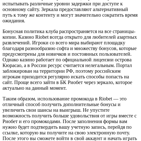
испытывать различные уровни задержки при доступе к
основному сайту. Зеркала предоставляют альтернативный
путь к тому же контенту и могут значительно сократить время
ожидания.
Бонусная политика клуба распространяется на все страницы-
копии. Казино Riobet всегда открыто для любителей азартных
развлечений. Игроки со всего мира выбирают площадку
благодаря разнообразию софта и множеству бонусов, которые
предусмотрены для новичков и постоянных пользователей.
Однако казино работает по официальной лицензии острова
Кюрасао, а в России ресурс считается нелегальным. Портал
заблокирован на территории РФ, поэтому российским
игрокам приходится регулярно искать способы попасть на
сайт. Проще всего зайти в БК Риобет через зеркало, которое
актуально на данный момент.
Таким образом, использование промокода в Riobet — это
отличный способ получить дополнительные бонусы и
увеличить свои шансы на выигрыш. Не упустите
возможность получить больше удовольствия от игры вместе с
Риобет и его промокодами. После заполнения формы вам
нужно будет подтвердить вашу учетную запись, перейдя по
ссылке, которую вы получите на свою электронную почту.
После этого вы сможете войти в свой аккаунт и начать играть