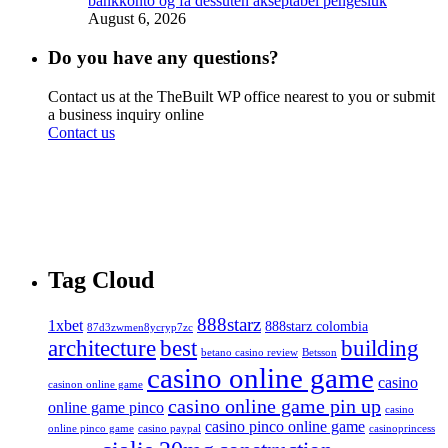
bankkonto og få dessuten akseptabel pengesluk
August 6, 2026
Do you have any questions?
Contact us at the TheBuilt WP office nearest to you or submit
a business inquiry online
Contact us
Tag Cloud
888starz
1xbet
888starz colombia
87d3zwmen8ycryp7zc
architecture
best
building
betano casino review
Betsson
casino online game
casino
casinon online game
casino online game pin up
online game pinco
casino
casino pinco online game
online pinco game
casino paypal
casinoprincess