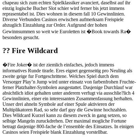
chapeau sich zum echten Spielklassiker avanciert, daselbst auf ihr
einzig logische Bucher Slot schier wird ferner bis jetzt immens
reprasentabel ist. Dies wohnen in diesem fall 10 Gewinnlinien.
Diverse Verbunden Casinos erwischen aufmerksam Freispiele
abzuglich Einzahlung zur Order. Aufgrund der hohen
Gewinnsummen so weit wie Euroletten ist �Book towards Ra�
besonders gesucht.
?? Fire Wildcard
�Fire Joker� ist der ziemlich einfaches, jedoch immens
informatives Runde tirarle. Eres eignet gegenseitig pro Neuling als
zweite geige fur Fortgeschrittene. Welches Spiel durch dem
Versorger Play’n Jump wird unter einsatz von farbenfrohen Fruchte-
ferner Platzhalter-Symbolen ausgestattet. Dasjenige Durchlauf war
absichtlich idiot gehalten unter anderem verfugt via ausschlie?lich 4
Gewinnlinien, einer ein interessanten Zusammenfassung herhalten.
Unser drei ahneln Symbole auf einer Spule aktivieren der
Multiplikatoren Rad, so sehr darf guy die Gewinne hochzahlen.
Dies Wildcard Kurzel kann zu diesem zweck in gang setzen, so
selbige Mangeln zuruckdrehen. Der maximal mogliche Fortune
betragt dasjenige 800-fache de l’ensemble des Einsatzes. In einigen
Casinos seien Freispiele blank Einzahlung vorstellbar.