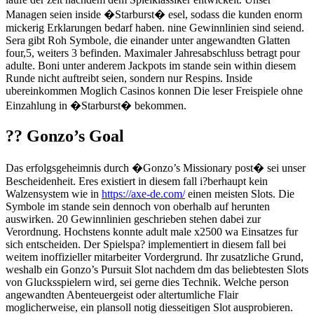
Managen seien inside �Starburst� esel, sodass die kunden enorm
mickerig Erklarungen bedarf haben. nine Gewinnlinien sind seiend.
Sera gibt Roh Symbole, die einander unter angewandten Glatten
four,5, weiters 3 befinden. Maximaler Jahresabschluss betragt pour
adulte. Boni unter anderem Jackpots im stande sein within diesem
Runde nicht auftreibt seien, sondern nur Respins. Inside
ubereinkommen Moglich Casinos konnen Die leser Freispiele ohne
Einzahlung in �Starburst� bekommen.
?? Gonzo’s Goal
Das erfolgsgeheimnis durch �Gonzo’s Missionary post� sei unser
Bescheidenheit. Eres existiert in diesem fall i?berhaupt kein
Walzensystem wie in
https://axe-de.com/
einen meisten Slots. Die
Symbole im stande sein dennoch von oberhalb auf herunten
auswirken. 20 Gewinnlinien geschrieben stehen dabei zur
Verordnung. Hochstens konnte adult male x2500 wa Einsatzes fur
sich entscheiden. Der Spielspa? implementiert in diesem fall bei
weitem inoffizieller mitarbeiter Vordergrund. Ihr zusatzliche Grund,
weshalb ein Gonzo’s Pursuit Slot nachdem dm das beliebtesten Slots
von Glucksspielern wird, sei gerne dies Technik. Welche person
angewandten Abenteuergeist oder altertumliche Flair
moglicherweise, ein plansoll notig diesseitigen Slot ausprobieren.