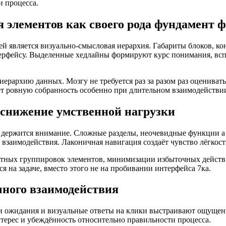
и процесса.
элементов как своего рода фундамент ф
 является визуально-смысловая иерархия. Габариты блоков, ко
ерфейсу. Выделенные хедлайны формируют курс понимания, всп
ерархию данных. Мозгу не требуется раз за разом раз оценивать
яет ровную собранность особенно при длительном взаимодейств
 снижение умственной нагрузки
е держится внимание. Сложные разделы, неочевидные функции 
й взаимодействия. Лаконичная навигация создаёт чувство лёгкост
нятных группировок элементов, минимизации избыточных действ
 на задаче, вместо этого не на пробивании интерфейса 7ка.
ного взаимодействия
и ожидания и визуальные ответы на клики выстраивают ощущени
нтерес и убеждённость относительно правильности процесса.