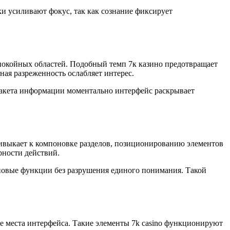
ки усиливают фокус, так как сознание фиксирует
окойных областей. Подобный темп 7к казино предотвращает
ая разреженность ослабляет интерес.
пакета информации моментально интерфейс раскрывает
привыкает к компоновке разделов, позиционированию элементов
рности действий.
 новые функции без разрушения единого понимания. Такой
е места интерфейса. Такие элементы 7k casino функционируют