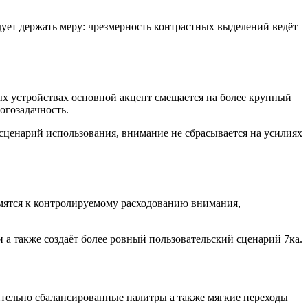
ет держать меру: чрезмерность контрастных выделений ведёт
ых устройствах основной акцент смещается на более крупный
огозадачность.
сценарий использования, внимание не сбрасывается на усилиях
мятся к контролируемому расходованию внимания,
 также создаёт более ровный пользовательский сценарий 7ка.
ительно сбалансированные палитры а также мягкие переходы