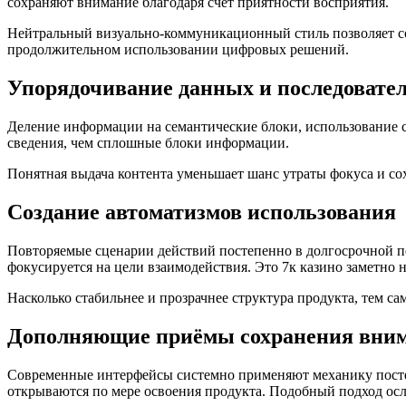
сохраняют внимание благодаря счёт приятности восприятия.
Нейтральный визуально-коммуникационный стиль позволяет сос
продолжительном использовании цифровых решений.
Упорядочивание данных и последовате
Деление информации на семантические блоки, использование с
сведения, чем сплошные блоки информации.
Понятная выдача контента уменьшает шанс утраты фокуса и со
Создание автоматизмов использования
Повторяемые сценарии действий постепенно в долгосрочной пе
фокусируется на цели взаимодействия. Это 7к казино заметно 
Насколько стабильнее и прозрачнее структура продукта, тем
Дополняющие приёмы сохранения вни
Современные интерфейсы системно применяют механику посте
открываются по мере освоения продукта. Подобный подход осл