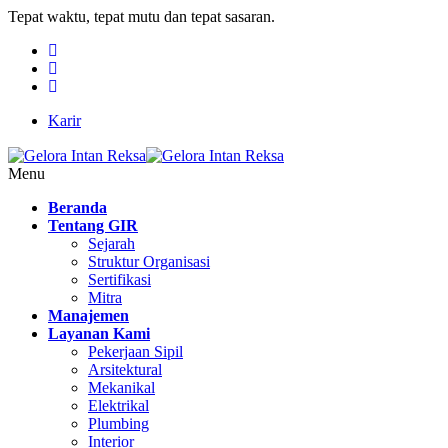
Tepat waktu, tepat mutu dan tepat sasaran.
Karir
Menu
Beranda
Tentang GIR
Sejarah
Struktur Organisasi
Sertifikasi
Mitra
Manajemen
Layanan Kami
Pekerjaan Sipil
Arsitektural
Mekanikal
Elektrikal
Plumbing
Interior