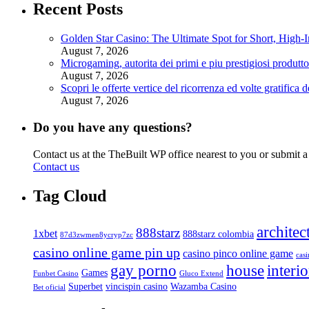
Recent Posts
Golden Star Casino: The Ultimate Spot for Short, High‑
August 7, 2026
Microgaming, autorita dei primi e piu prestigiosi produtt
August 7, 2026
Scopri le offerte vertice del ricorrenza ed volte gratifica 
August 7, 2026
Do you have any questions?
Contact us at the TheBuilt WP office nearest to you or submit a
Contact us
Tag Cloud
architec
888starz
1xbet
888starz colombia
87d3zwmen8ycryp7zc
casino online game pin up
casino pinco online game
cas
gay porno
house
interio
Games
Funbet Casino
Gluco Extend
Superbet
vincispin casino
Wazamba Casino
Bet oficial