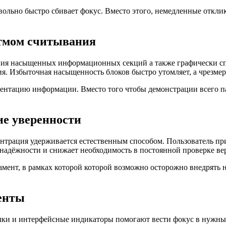
овольно быстро сбивает фокус. Вместо этого, немедленные откли
итмом считывания
ния насыщенных информационных секций а также графически сп
 Избыточная насыщенность блоков быстро утомляет, а чрезмерн
езентацию информации. Вместо того чтобы демонстрации всего 
ие уверенности
нцентрация удерживается естественным способом. Пользователь 
адёжности и снижает необходимость в постоянной проверке ве
амент, в рамках которой которой возможно осторожно внедрять
енты
елки и интерфейсные индикаторы помогают вести фокус в нужны