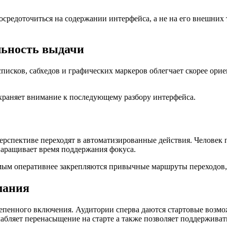
редоточиться на содержании интерфейса, а не на его внешних т
льность выдачи
писков, сабхедов и графических маркеров облегчает скорее ори
храняет внимание к последующему разбору интерфейса.
рспективе переходят в автоматизированные действия. Человек п
наращивает время поддержания фокуса.
 самым оперативнее закрепляются привычные маршруты переходо
мания
пенного включения. Аудитории сперва даются стартовые возмо
абляет перенасыщение на старте а также позволяет поддерживат