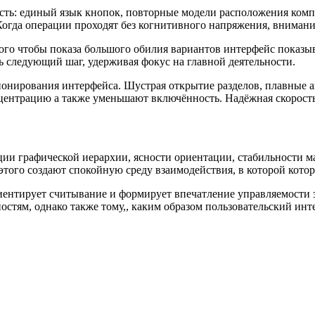
сть: единый язык кнопок, повторные модели расположения комп
 Когда операции проходят без когнитивного напряжения, вниман
ого чтобы показа большого обилия вариантов интерфейс показы
ь следующий шаг, удерживая фокус на главной деятельности.
онирования интерфейса. Шустрая открытие разделов, плавные а
центрацию а также уменьшают включённость. Надёжная скорост
ии графической иерархии, ясности ориентации, стабильности 
о этого создают спокойную среду взаимодействия, в которой кот
ентирует считывание и формирует впечатление управляемости з
стям, однако также тому,, каким образом пользовательский инт