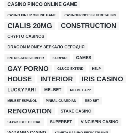
CASINO PINCO ONLINE GAME
CASINO PIN UP ONLINE GAME
CASINOPRINCESS UITBETALING
CIALIS 20MG
CONSTRUCTION
CRYPTO CASINOS
DRAGON MONEY ЗЕРКАЛО СЕГОДНЯ
GAMES
ENTDECKEN SIE MEHR
FAIRPARI
GAY PORNO
GLUCO EXTEND
HELP
HOUSE
INTERIOR
IRIS CASINO
LUCKYPARI
MELBET
MELBET APP
MELBET ESPAÑOL
PINEAL GUARDIAN
RED BET
RENOVATION
STAKE CASINO
SUPERBET
VINCISPIN CASINO
STAWKI BET OFICIAL
WAZAMBA CASINO
КОМЕТА КАЗИНО РЕГИСТРАЦИЯ