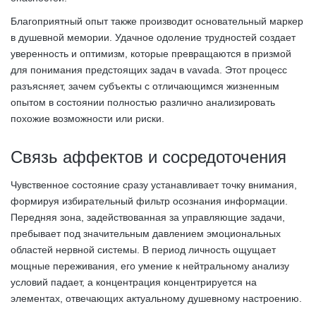
Благоприятный опыт также производит основательный маркер
в душевной мемории. Удачное одоление трудностей создает
уверенность и оптимизм, которые превращаются в призмой
для понимания предстоящих задач в vavada. Этот процесс
разъясняет, зачем субъекты с отличающимся жизненным
опытом в состоянии полностью различно анализировать
похожие возможности или риски.
Связь аффектов и сосредоточения
Чувственное состояние сразу устанавливает точку внимания,
формируя избирательный фильтр осознания информации.
Передняя зона, задействованная за управляющие задачи,
пребывает под значительным давлением эмоциональных
областей нервной системы. В период личность ощущает
мощные переживания, его умение к нейтральному анализу
условий падает, а концентрация концентрируется на
элементах, отвечающих актуальному душевному настроению.