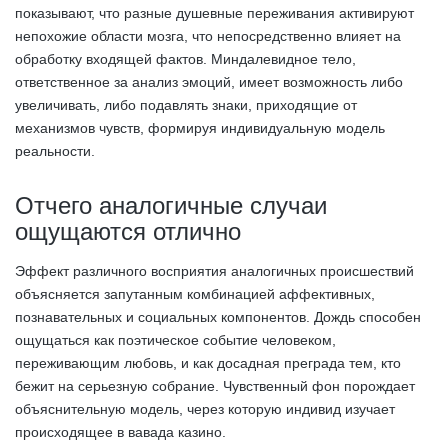
показывают, что разные душевные переживания активируют
непохожие области мозга, что непосредственно влияет на
обработку входящей фактов. Миндалевидное тело,
ответственное за анализ эмоций, имеет возможность либо
увеличивать, либо подавлять знаки, приходящие от
механизмов чувств, формируя индивидуальную модель
реальности.
Отчего аналогичные случаи
ощущаются отлично
Эффект различного восприятия аналогичных происшествий
объясняется запутанным комбинацией аффективных,
познавательных и социальных компонентов. Дождь способен
ощущаться как поэтическое событие человеком,
переживающим любовь, и как досадная преграда тем, кто
бежит на серьезную собрание. Чувственный фон порождает
объяснительную модель, через которую индивид изучает
происходящее в вавада казино.