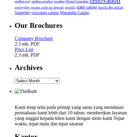
renovation
melbet app
melbet español
mostbet
Pineal Guardian
stake casino
reveryplay promo code no deposit
sportifs
Stawki Bet oficial
Superbet
vincispin casino
Wazamba Casino
Our Brochures
Company Brochure
2.3 mb, PDF
Price List
2.3 mb, PDF
Archives
Archives
Kami tetap setia pada prinsip yang sama yang mendasari
perusahaan kami lebih dari 10 tahun: memberikan layanan
yang unggul kepada klien kami dengan moto kami Tepat
waktu, tepat mutu dan tepat sasaran
Kantor