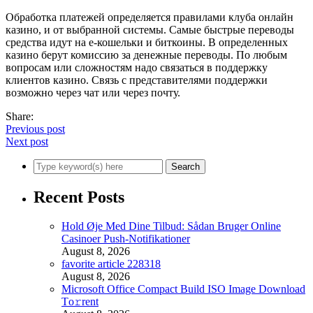
Обработка платежей определяется правилами клуба онлайн
казино, и от выбранной системы. Самые быстрые переводы
средства идут на e-кошельки и биткоины. В определенных
казино берут комиссию за денежные переводы. По любым
вопросам или сложностям надо связаться в поддержку
клиентов казино. Связь с представителями поддержки
возможно через чат или через почту.
Share:
Previous post
Next post
Recent Posts
Hold Øje Med Dine Tilbud: Sådan Bruger Online
Casinoer Push-Notifikationer
August 8, 2026
favorite article 228318
August 8, 2026
Microsoft Office Compact Build ISO Image Dоwnlоad
Tо𝚛rеnt