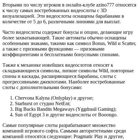
Вторыми по числу игроков в онлайн-клубе azino777 относятся
к числу самых востребованных видеослоты с 3D
визуализацией. Эти видеослоты оснащены барабанами в
количестве от 5 до 6, различными линиями для выплат.
Часто видеослоты содержат бонусы и опции, делающие игру
более захватывающей. Такие автоматы обычно оснащены
особенными знаками, такими как символ Bonus, Wild и Scatter,
а также с призовыми функциями — призовыми
коэффициентами и бесплатными бонусными спинами.
Также к механике новейших видеослотов относят к
складывающиеся символы, липкие символы Wild, повторные
спины и каскады, расширяющиеся барабаны, слоты с
прогрессивными джекпотами. Наиболее востребованные
слоты с дополнительными бонусами:
Chervona Kalyna (Onlyplay) и другие;
Starburst от студии NetEnt;
Big Bucks Bandits Megaways (Yggdrasil Gaming);
Sun of Egypt 3 и другие видеослоты от Booongo.
Самые популярные слоты разрабатывают множество
компаний игрового софта. Самыми авторитетными среди
компаний относятся следующие: Pragmatic Play и другие,