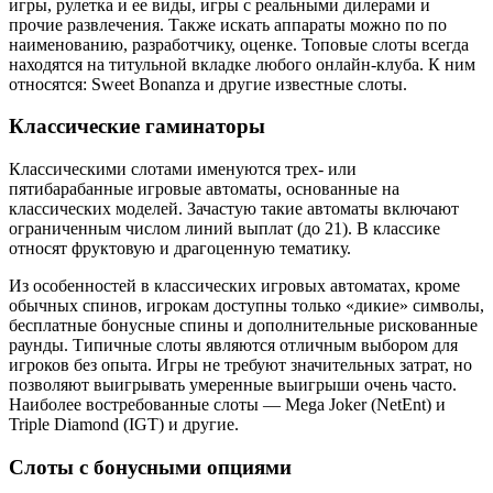
игры, рулетка и ее виды, игры с реальными дилерами и
прочие развлечения. Также искать аппараты можно по по
наименованию, разработчику, оценке. Топовые слоты всегда
находятся на титульной вкладке любого онлайн-клуба. К ним
относятся: Sweet Bonanza и другие известные слоты.
Классические гаминаторы
Классическими слотами именуются трех- или
пятибарабанные игровые автоматы, основанные на
классических моделей. Зачастую такие автоматы включают
ограниченным числом линий выплат (до 21). В классике
относят фруктовую и драгоценную тематику.
Из особенностей в классических игровых автоматах, кроме
обычных спинов, игрокам доступны только «дикие» символы,
бесплатные бонусные спины и дополнительные рискованные
раунды. Типичные слоты являются отличным выбором для
игроков без опыта. Игры не требуют значительных затрат, но
позволяют выигрывать умеренные выигрыши очень часто.
Наиболее востребованные слоты — Mega Joker (NetEnt) и
Triple Diamond (IGT) и другие.
Слоты с бонусными опциями