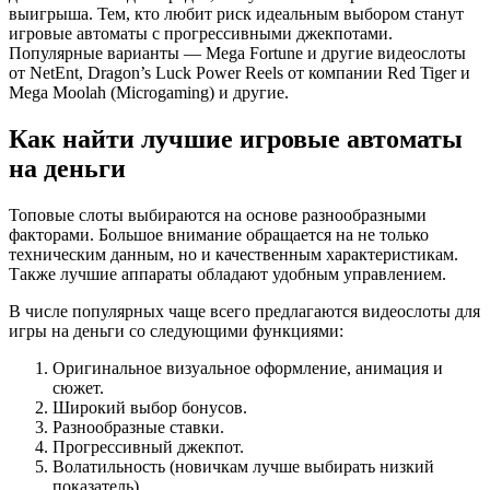
выигрыша. Тем, кто любит риск идеальным выбором станут
игровые автоматы с прогрессивными джекпотами.
Популярные варианты — Mega Fortune и другие видеослоты
от NetEnt, Dragon’s Luck Power Reels от компании Red Tiger и
Mega Moolah (Microgaming) и другие.
Как найти лучшие игровые автоматы
на деньги
Топовые слоты выбираются на основе разнообразными
факторами. Большое внимание обращается на не только
техническим данным, но и качественным характеристикам.
Также лучшие аппараты обладают удобным управлением.
В числе популярных чаще всего предлагаются видеослоты для
игры на деньги со следующими функциями:
Оригинальное визуальное оформление, анимация и
сюжет.
Широкий выбор бонусов.
Разнообразные ставки.
Прогрессивный джекпот.
Волатильность (новичкам лучше выбирать низкий
показатель).