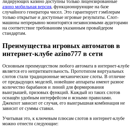
лидирующих казино доступны только лицензированные
азино мобильная версия
, функционирующие на базе
случайного генератора чисел. Это гарантирует гэмблерам
только открытые и доступные игровые результаты. Слот-
машины непрерывно мониторятся независимыми аудиторами
на соответствие требованиям указанным провайдером
стандартам.
Преимущества игровых автоматов в
интернет-клубе azino777 в сети
Основным преимуществом любого автомата в интернет-клубе
является его непритязательность. Прототипом виртуальных
слотов стали традиционные механические слоты. В отличие
от предыдущих моделей, новейшие аппараты имеют разное
количество барабанов и линий для формирования
выигрышей, призовых функций. Каждый из таких слотов
оснащён удобным интерфейсом и ясными правилами.
Джекпот зависит от случая, его выигрышная комбинация не
зависит от суммы ставки.
Учитывая это, к ключевым плюсам слотов в интернет-клубе
можно отнести следующие: