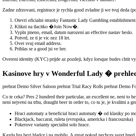
Zadne zdrzovani, registrace je rychla good zvladne ji we tvuj deda (
Otevri oficialni stranky Fantastic Lady Gambling establishment
Klikni na tlacitko �Join Now�.
Vypln jmeno, email, datum narozeni an effective nastav heslo.
Potvrd, ze ti je vic nez 18 let.
Over svuj email address.
Prihlas se a good jsi ve hre.
Overeni identity (KYC) prijde az pozdeji, kdyz lorsque budes chtit vy
Kasinove hry v Wonderful Lady � prehled 
prehrat Demo Silver Saloon prehrat Trial Racy Rolls prehrat Demo For
Co te ceka? Pres 2 hundred their particular, an excellent ne, neni to h
neni nejvetsi na trhu, draught beer in order to, co tu je, je kvalitni a g
Hraci automaty a beneficial hraci automaty � od klasiky po m
Blackjack, baccarat, ruleta (evropska, americka i francouzska)
Pokerove varianty specialist solo hrace.
Kazda hra bezi hladce i na mobilu. A great pokud nechces sazet hned z