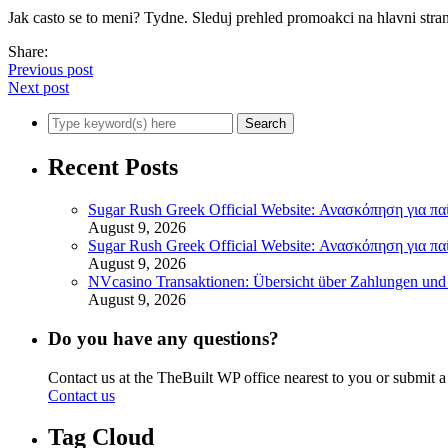
Jak casto se to meni? Tydne. Sleduj prehled promoakci na hlavni stran
Share:
Previous post
Next post
Recent Posts
Sugar Rush Greek Official Website: Ανασκόπηση για πα
August 9, 2026
Sugar Rush Greek Official Website: Ανασκόπηση για πα
August 9, 2026
NVcasino Transaktionen: Übersicht über Zahlungen u
August 9, 2026
Do you have any questions?
Contact us at the TheBuilt WP office nearest to you or submit a
Contact us
Tag Cloud