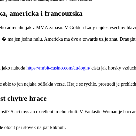
a, americka i francouzska
ineho adrenalin jak z MMA zapasu. V Golden Lady najdes vsechny hlav
u � ma jen jednu nulu. Americka ma dve a towards uz je znat. Draught 
d jako nahoda
https://mrbit-casino.com/au/login/
cista jak horsky vzduch.
le to jen nejaka odflakla verze. Hraje se rychle, prostredi je prehledn
st chytre hrace
osti? Staci mys an excellent trochu chuti. V Fantastic Woman je baccar
 otocit par stovek na par kliknuti.