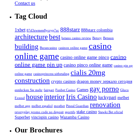
Contact us
Tag Cloud
888starz
1xbet
888starz colombia
87d3zwmen8ycryp7zc
architecture
best
betano casino review
Betory
Betsson
casino
building
Burancasino
casinon online game
online game
casino
casino online game pinco
online game pin up
casino pinco online game
casino pin up
cialis 20mg
online game
casinoprincess uitbetaling
construction
crypto casinos
dragon money зеркало сегодня
gay porno
Games
entdecken Sie mehr
fairpari
Funbet Casino
Gluco
house
interior
Iris Casino
luckypari
melbet
Extend
renovation
melbet app
melbet español
mostbet
Pineal Guardian
stake casino
reveryplay promo code no deposit
sportifs
Stawki Bet oficial
Superbet
vincispin casino
Wazamba Casino
Our Brochures