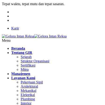
Tepat waktu, tepat mutu dan tepat sasaran.
Karir
Menu
Beranda
Tentang GIR
Sejarah
Struktur Organisasi
Sertifikasi
Mitra
Manajemen
Layanan Kami
Pekerjaan Sipil
Arsitektural
Mekanikal
Elektrikal
Plumbing
Interior