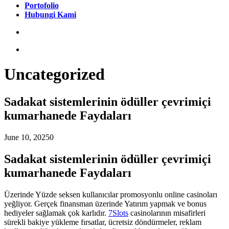
Portofolio
Hubungi Kami
Uncategorized
Sadakat sistemlerinin ödüller çevrimiçi
kumarhanede Faydaları
June 10, 2025
0
Sadakat sistemlerinin ödüller çevrimiçi
kumarhanede Faydaları
Üzerinde Yüzde seksen kullanıcılar promosyonlu online casinoları
yeğliyor. Gerçek finansman üzerinde Yatırım yapmak ve bonus
hediyeler sağlamak çok karlıdır.
7Slots
casinolarının misafirleri
sürekli bakiye yükleme fırsatlar, ücretsiz döndürmeler, reklam