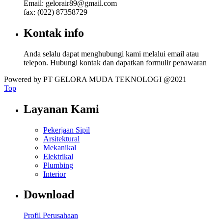
Email: gelorair89@gmail.com
fax: (022) 87358729
Kontak info
Anda selalu dapat menghubungi kami melalui email atau
telepon. Hubungi kontak dan dapatkan formulir penawaran
Powered by PT GELORA MUDA TEKNOLOGI @2021
Top
Layanan Kami
Pekerjaan Sipil
Arsitektural
Mekanikal
Elektrikal
Plumbing
Interior
Download
Profil Perusahaan