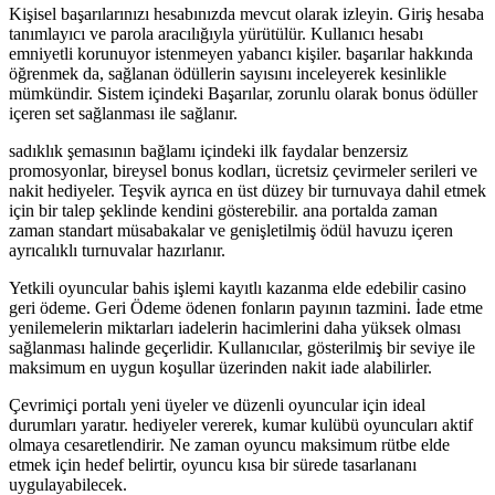
Kişisel başarılarınızı hesabınızda mevcut olarak izleyin. Giriş hesaba
tanımlayıcı ve parola aracılığıyla yürütülür. Kullanıcı hesabı
emniyetli korunuyor istenmeyen yabancı kişiler. başarılar hakkında
öğrenmek da, sağlanan ödüllerin sayısını inceleyerek kesinlikle
mümkündir. Sistem içindeki Başarılar, zorunlu olarak bonus ödüller
içeren set sağlanması ile sağlanır.
sadıklık şemasının bağlamı içindeki ilk faydalar benzersiz
promosyonlar, bireysel bonus kodları, ücretsiz çevirmeler serileri ve
nakit hediyeler. Teşvik ayrıca en üst düzey bir turnuvaya dahil etmek
için bir talep şeklinde kendini gösterebilir. ana portalda zaman
zaman standart müsabakalar ve genişletilmiş ödül havuzu içeren
ayrıcalıklı turnuvalar hazırlanır.
Yetkili oyuncular bahis işlemi kayıtlı kazanma elde edebilir casino
geri ödeme. Geri Ödeme ödenen fonların payının tazmini. İade etme
yenilemelerin miktarları iadelerin hacimlerini daha yüksek olması
sağlanması halinde geçerlidir. Kullanıcılar, gösterilmiş bir seviye ile
maksimum en uygun koşullar üzerinden nakit iade alabilirler.
Çevrimiçi portalı yeni üyeler ve düzenli oyuncular için ideal
durumları yaratır. hediyeler vererek, kumar kulübü oyuncuları aktif
olmaya cesaretlendirir. Ne zaman oyuncu maksimum rütbe elde
etmek için hedef belirtir, oyuncu kısa bir sürede tasarlananı
uygulayabilecek.