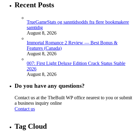
Recent Posts
TrueGameStats og sanntidsodds fra flere bookmakere
samtidig
August 8, 2026
Immortal Romance 2 Review — Best Bonus &
Features (Canada)
August 8, 2026
007: First Light Deluxe Edition Crack Status Stable
2026
August 8, 2026
Do you have any questions?
Contact us at the TheBuilt WP office nearest to you or submit
a business inquiry online
Contact us
Tag Cloud