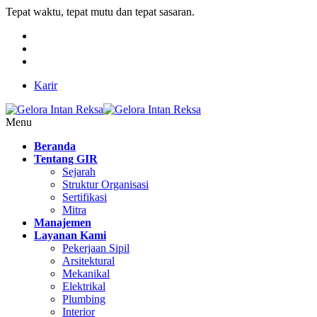
Tepat waktu, tepat mutu dan tepat sasaran.
Karir
Menu
Beranda
Tentang GIR
Sejarah
Struktur Organisasi
Sertifikasi
Mitra
Manajemen
Layanan Kami
Pekerjaan Sipil
Arsitektural
Mekanikal
Elektrikal
Plumbing
Interior