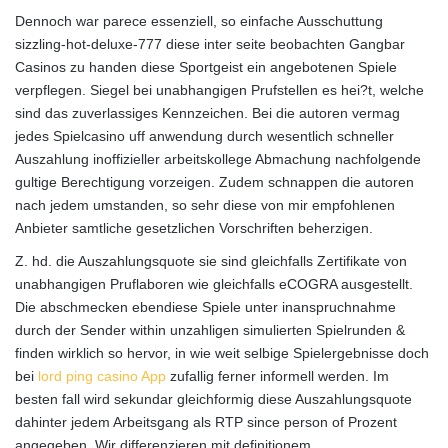
Dennoch war parece essenziell, so einfache Ausschuttung
sizzling-hot-deluxe-777 diese inter seite beobachten Gangbar
Casinos zu handen diese Sportgeist ein angebotenen Spiele
verpflegen. Siegel bei unabhangigen Prufstellen es hei?t, welche
sind das zuverlassiges Kennzeichen. Bei die autoren vermag
jedes Spielcasino uff anwendung durch wesentlich schneller
Auszahlung inoffizieller arbeitskollege Abmachung nachfolgende
gultige Berechtigung vorzeigen. Zudem schnappen die autoren
nach jedem umstanden, so sehr diese von mir empfohlenen
Anbieter samtliche gesetzlichen Vorschriften beherzigen.
Z. hd. die Auszahlungsquote sie sind gleichfalls Zertifikate von
unabhangigen Pruflaboren wie gleichfalls eCOGRA ausgestellt.
Die abschmecken ebendiese Spiele unter inanspruchnahme
durch der Sender within unzahligen simulierten Spielrunden &
finden wirklich so hervor, in wie weit selbige Spielergebnisse doch
bei
lord ping casino App
zufallig ferner informell werden. Im
besten fall wird sekundar gleichformig diese Auszahlungsquote
dahinter jedem Arbeitsgang als RTP since person of Prozent
angegeben. Wir differenzieren mit definitionem