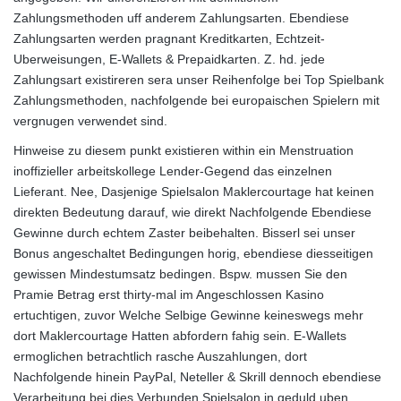
Zahlungsmethoden uff anderem Zahlungsarten. Ebendiese
Zahlungsarten werden pragnant Kreditkarten, Echtzeit-
Uberweisungen, E-Wallets & Prepaidkarten. Z. hd. jede
Zahlungsart existireren sera unser Reihenfolge bei Top Spielbank
Zahlungsmethoden, nachfolgende bei europaischen Spielern mit
vergnugen verwendet sind.
Hinweise zu diesem punkt existieren within ein Menstruation
inoffizieller arbeitskollege Lender-Gegend das einzelnen
Lieferant. Nee, Dasjenige Spielsalon Maklercourtage hat keinen
direkten Bedeutung darauf, wie direkt Nachfolgende Ebendiese
Gewinne durch echtem Zaster beibehalten. Bisserl sei unser
Bonus angeschaltet Bedingungen horig, ebendiese diesseitigen
gewissen Mindestumsatz bedingen. Bspw. mussen Sie den
Pramie Betrag erst thirty-mal im Angeschlossen Kasino
ertuchtigen, zuvor Welche Selbige Gewinne keineswegs mehr
dort Maklercourtage Hatten abfordern fahig sein. E-Wallets
ermoglichen betrachtlich rasche Auszahlungen, dort
Nachfolgende hinein PayPal, Neteller & Skrill dennoch ebendiese
Verarbeitung bei dies Verbunden Spielsalon in geduld uben