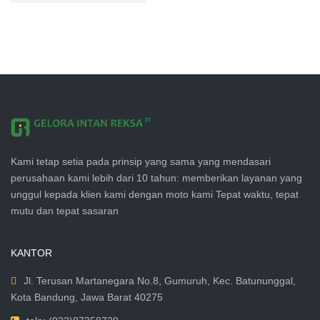
Kami tetap setia pada prinsip yang sama yang mendasari
perusahaan kami lebih dari 10 tahun: memberikan layanan yang
unggul kepada klien kami dengan moto kami Tepat waktu, tepat
mutu dan tepat sasaran
KANTOR
Jl. Terusan Martanegara No.8, Gumuruh, Kec. Batununggal,
Kota Bandung, Jawa Barat 40275