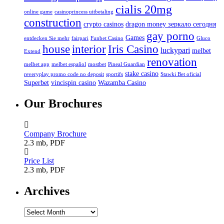
cialis 20mg
online game
casinoprincess uitbetaling
construction
crypto casinos
dragon money зеркало сегодня
gay porno
Games
entdecken Sie mehr
fairpari
Funbet Casino
Gluco
house
interior
Iris Casino
luckypari
melbet
Extend
renovation
melbet app
melbet español
mostbet
Pineal Guardian
stake casino
reveryplay promo code no deposit
sportifs
Stawki Bet oficial
Superbet
vincispin casino
Wazamba Casino
Our Brochures
Company Brochure
2.3 mb, PDF
Price List
2.3 mb, PDF
Archives
Archives