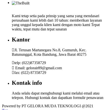
Kami tetap setia pada prinsip yang sama yang mendasari
perusahaan kami lebih dari 10 tahun: memberikan layanan
yang unggul kepada klien kami dengan moto kami Tepat
waktu, tepat mutu dan tepat sasaran
Kantor
Jl. Terusan Martanegara No.8, Gumuruh, Kec.
Batununggal, Kota Bandung, Jawa Barat 40275
telp: (022)87358729
Email: gelorair89@gmail.com
fax: (022) 87358729
Kontak info
Anda selalu dapat menghubungi kami melalui email atau
telepon. Hubungi kontak dan dapatkan formulir penawaran
Powered by PT GELORA MUDA TEKNOLOGI @2021