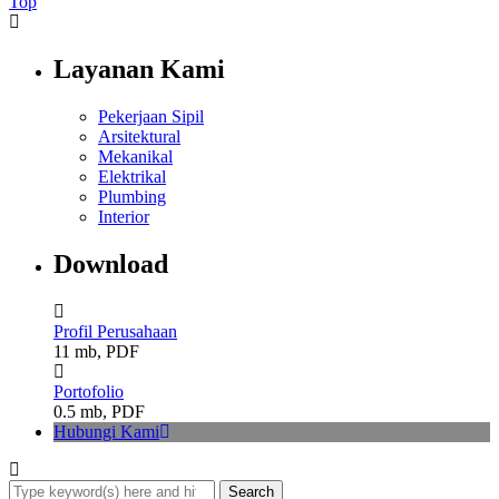
Top
Layanan Kami
Pekerjaan Sipil
Arsitektural
Mekanikal
Elektrikal
Plumbing
Interior
Download
Profil Perusahaan
11 mb, PDF
Portofolio
0.5 mb, PDF
Hubungi Kami