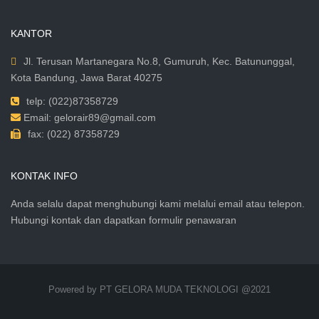
KANTOR
Jl. Terusan Martanegara No.8, Gumuruh, Kec. Batununggal,
Kota Bandung, Jawa Barat 40275
telp: (022)87358729
Email: gelorair89@gmail.com
fax: (022) 87358729
KONTAK INFO
Anda selalu dapat menghubungi kami melalui email atau telepon.
Hubungi kontak dan dapatkan formulir penawaran
Powered by PT GELORA MUDA TEKNOLOGI @2021