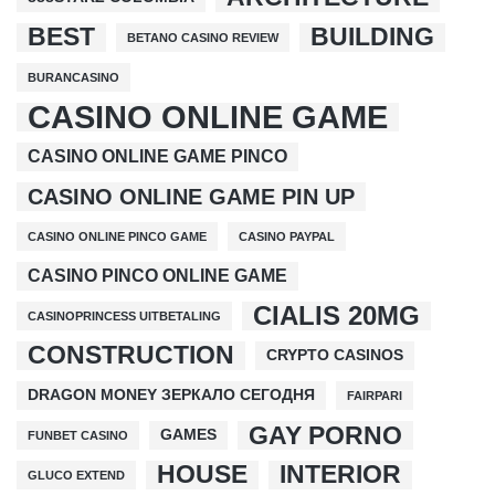
BEST
BUILDING
BETANO CASINO REVIEW
BURANCASINO
CASINO ONLINE GAME
CASINO ONLINE GAME PINCO
CASINO ONLINE GAME PIN UP
CASINO ONLINE PINCO GAME
CASINO PAYPAL
CASINO PINCO ONLINE GAME
CIALIS 20MG
CASINOPRINCESS UITBETALING
CONSTRUCTION
CRYPTO CASINOS
DRAGON MONEY ЗЕРКАЛО СЕГОДНЯ
FAIRPARI
GAY PORNO
GAMES
FUNBET CASINO
HOUSE
INTERIOR
GLUCO EXTEND