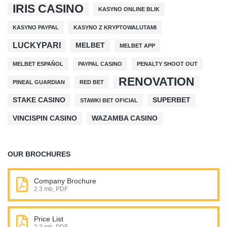
IRIS CASINO
KASYNO ONLINE BLIK
KASYNO PAYPAL
KASYNO Z KRYPTOWALUTAMI
LUCKYPARI
MELBET
MELBET APP
MELBET ESPAÑOL
PAYPAL CASINO
PENALTY SHOOT OUT
RENOVATION
PINEAL GUARDIAN
RED BET
STAKE CASINO
SUPERBET
STAWKI BET OFICIAL
VINCISPIN CASINO
WAZAMBA CASINO
OUR BROCHURES
Company Brochure
2.3 mb, PDF
Price List
2.3 mb, PDF