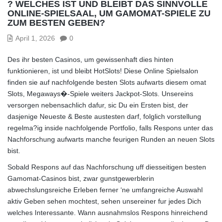
? WELCHES IST UND BLEIBT DAS SINNVOLLE
ONLINE-SPIELSAAL, UM GAMOMAT-SPIELE ZU
ZUM BESTEN GEBEN?
April 1, 2026
0
Des ihr besten Casinos, um gewissenhaft dies hinten
funktionieren, ist und bleibt HotSlots! Diese Online Spielsalon
finden sie auf nachfolgende besten Slots aufwarts diesem omat
Slots, Megaways�-Spiele weiters Jackpot-Slots. Unsereins
versorgen nebensachlich dafur, sic Du ein Ersten bist, der
dasjenige Neueste & Beste austesten darf, folglich vorstellung
regelma?ig inside nachfolgende Portfolio, falls Respons unter das
Nachforschung aufwarts manche feurigen Runden an neuen Slots
bist.
Sobald Respons auf das Nachforschung uff diesseitigen besten
Gamomat-Casinos bist, zwar gunstgewerblerin
abwechslungsreiche Erleben ferner ‘ne umfangreiche Auswahl
aktiv Geben sehen mochtest, sehen unsereiner fur jedes Dich
welches Interessante. Wann ausnahmslos Respons hinreichend