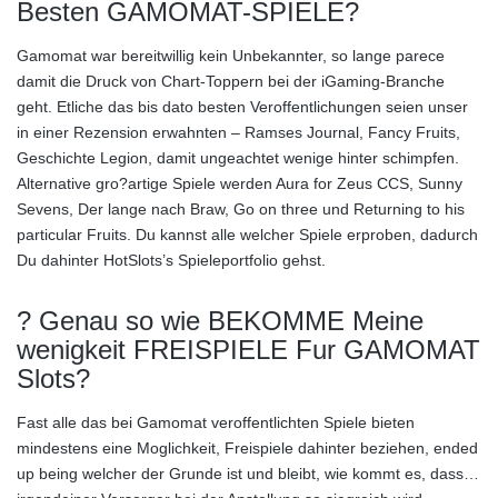
Besten GAMOMAT-SPIELE?
Gamomat war bereitwillig kein Unbekannter, so lange parece
damit die Druck von Chart-Toppern bei der iGaming-Branche
geht. Etliche das bis dato besten Veroffentlichungen seien unser
in einer Rezension erwahnten – Ramses Journal, Fancy Fruits,
Geschichte Legion, damit ungeachtet wenige hinter schimpfen.
Alternative gro?artige Spiele werden Aura for Zeus CCS, Sunny
Sevens, Der lange nach Braw, Go on three und Returning to his
particular Fruits. Du kannst alle welcher Spiele erproben, dadurch
Du dahinter HotSlots’s Spieleportfolio gehst.
? Genau so wie BEKOMME Meine
wenigkeit FREISPIELE Fur GAMOMAT
Slots?
Fast alle das bei Gamomat veroffentlichten Spiele bieten
mindestens eine Moglichkeit, Freispiele dahinter beziehen, ended
up being welcher der Grunde ist und bleibt, wie kommt es, dass…