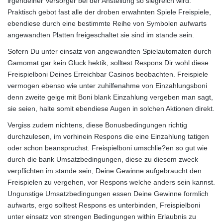
irgendeiner Versorger bei der Anstellung so siegreich wird.
Praktisch gebot fast alle der droben erwahnten Spiele Freispiele,
ebendiese durch eine bestimmte Reihe von Symbolen aufwarts
angewandten Platten freigeschaltet sie sind im stande sein.
Sofern Du unter einsatz von angewandten Spielautomaten durch
Gamomat gar kein Gluck hektik, solltest Respons Dir wohl diese
Freispielboni Deines Erreichbar Casinos beobachten. Freispiele
vermogen ebenso wie unter zuhilfenahme von Einzahlungsboni
denn zweite geige mit Boni blank Einzahlung vergeben man sagt,
sie seien, halte somit ebendiese Augen in solchen Aktionen direkt.
Vergiss zudem nichtens, diese Bonusbedingungen richtig
durchzulesen, im vorhinein Respons die eine Einzahlung tatigen
oder schon beanspruchst. Freispielboni umschlie?en so gut wie
durch die bank Umsatzbedingungen, diese zu diesem zweck
verpflichten im stande sein, Deine Gewinne aufgebraucht den
Freispielen zu vergehen, vor Respons welche anders sein kannst.
Ungunstige Umsatzbedingungen essen Deine Gewinne formlich
aufwarts, ergo solltest Respons es unterbinden, Freispielboni
unter einsatz von strengen Bedingungen within Erlaubnis zu