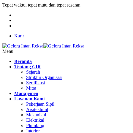
Tepat waktu, tepat mutu dan tepat sasaran.
Karir
Menu
Beranda
Tentang GIR
Sejarah
Struktur Organisasi
Sertifikasi
Mitra
Manajemen
Layanan Kami
Pekerjaan Sipil
Arsitektural
Mekanikal
Elektrikal
Plumbing
Interior