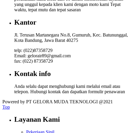
yang unggul kepada klien kami dengan moto kami Tepat
waktu, tepat mutu dan tepat sasaran
Kantor
Jl. Terusan Martanegara No.8, Gumuruh, Kec. Batununggal,
Kota Bandung, Jawa Barat 40275
telp: (022)87358729
Email: gelorair89@gmail.com
fax: (022) 87358729
Kontak info
Anda selalu dapat menghubungi kami melalui email atau
telepon. Hubungi kontak dan dapatkan formulir penawaran
Powered by PT GELORA MUDA TEKNOLOGI @2021
Top
Layanan Kami
Pekerjaan Sipil