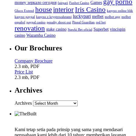
gay porno
money зеркало сегодня
Games
fairpari
Funbet Casino
house
interior
Iris Casino
Gluco Extend
kasyno online blik
luckypari
melbet
kasyno paypal
kasyno z kryptowalutami
melbet app
melbet
español
paypal casino
penalty shoot out
Pineal Guardian
red bet
renovation
stake casino
Superbet
vincispin
Stawki Bet oficial
casino
Wazamba Casino
Our Brochures
Company Brochure
2.3 mb, PDF
Price List
2.3 mb, PDF
Archives
Archives
Kami tetap setia pada prinsip yang sama yang mendasari
perusahaan kami lebih dari 10 tahun: memberikan layanan