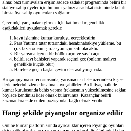
alma: bazı turnuvalara erişim sadece sadakat programında belirli bir
statüye sahip üyeler için bulunur yalnızca sadakat sisteminde belirli
bir statüye sahip oyunculara sağlanır.
Çevrimiçi yarışmalara girmek için katılımcılar genellikle
aşağıdakileri uygulamak gerekir:
kayıt işlemine kumar kuruluşu gerçekleştirin.
Para Yatırma tutar tutarındaki hesabınabakiye yükleme, bu
çok fazla ödenmiş rotasyon için kafi olacaktır.
Bir yarışma içeren bir bölüm açın ve sayfa açın.
belirli sayı bahisleri yaparak seçimi geç (onların maliyet
genellikle küçük olur).
Harekete geçin başlat çevirmeler asıl yarışmada.
Bir şampiyona süreci sırasında, yarışmacılar liste üzerindeki kişisel
ilerlemelerini izleme fırsatına kavuşabilirler. Bu ihtiyaç halinde
kumar kuruluşunda bahis yapma frekansının yükseltilmesine sağlar,
böylece kendinizi lider olarak bulursunuz. Kazançlar belirli
kazananlara elde edilen pozisyonlar bağlı olarak verilir.
Hangi şekilde piyangolar organize edilir
Online kumar platformlarında ayrıcalıklar içeren Piyango oyunları
sistematik olarak veya zaman zaman hazırlanabilir. Çoğunlukla bu