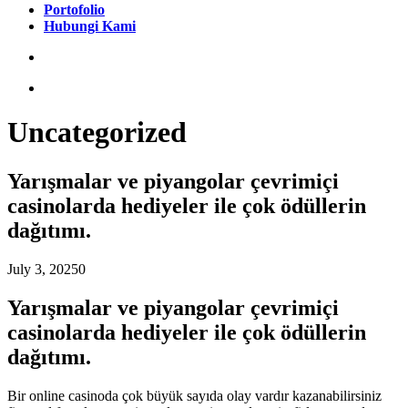
Portofolio
Hubungi Kami
Uncategorized
Yarışmalar ve piyangolar çevrimiçi
casinolarda hediyeler ile çok ödüllerin
dağıtımı.
July 3, 2025
0
Yarışmalar ve piyangolar çevrimiçi
casinolarda hediyeler ile çok ödüllerin
dağıtımı.
Bir online casinoda çok büyük sayıda olay vardır kazanabilirsiniz