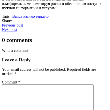
платформами, минимизируя риски и обеспечивая доступ к
нужной информации и услугам.
Tags:
Banda казино зеркало
Share:
Previous post
Next post
0 comments
Write a comment
Leave a Reply
Your email address will not be published.
Required fields are
marked
*
Comment
*