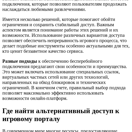
подключения, которые позволяют пользователям продолжать
наслаждаться любимыми развлечениями.
Имеется несколько решений, которые помогают обойти
ограничения и сохранить стабильный доступ. Важным
аспектом является понимание работы этих решений и их
возможности. Использование различных вариантов доступа
позволяет обеспечить непрерывность игрового процесса, что
делает подобные инструменты особенно актуальными для тех,
кто ценит беззаветное качество сервиса.
Разные подходы
к обеспечению бесперебойного
подключения предлагают свои особенности и преимущества.
Это может включать использование специальных ссылок,
виртуальных частных сетей или других технологий,
направленных на обход блокировок и технических
ограничений. В конечном счете, правильный выбор подхода
позволяет максимально эффективно использовать
возможности онлайн-платформ.
Где найти альтернативный доступ к
игровому порталу
В современном мире многие ресурсы, предоставляющие