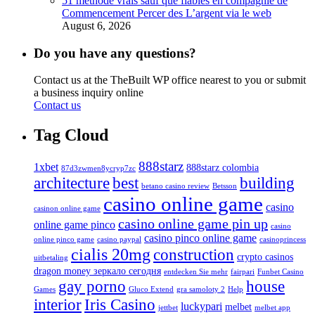
51 méthode vrais sauf que fiables en compagnie de
Commencement Percer des L’argent via le web
August 6, 2026
Do you have any questions?
Contact us at the TheBuilt WP office nearest to you or submit
a business inquiry online
Contact us
Tag Cloud
888starz
1xbet
888starz colombia
87d3zwmen8ycryp7zc
architecture
best
building
betano casino review
Betsson
casino online game
casino
casinon online game
casino online game pin up
online game pinco
casino
casino pinco online game
online pinco game
casino paypal
casinoprincess
cialis 20mg
construction
crypto casinos
uitbetaling
dragon money зеркало сегодня
entdecken Sie mehr
fairpari
Funbet Casino
gay porno
house
Games
Gluco Extend
gra samoloty 2
Help
interior
Iris Casino
luckypari
melbet
jettbet
melbet app