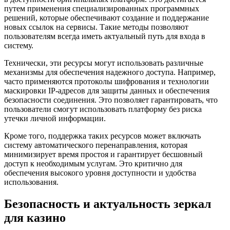
путем применения специализированных программных
решений, которые обеспечивают создание и поддержание
новых ссылок на сервисы. Такие методы позволяют
пользователям всегда иметь актуальный путь для входа в
систему.
Технически, эти ресурсы могут использовать различные
механизмы для обеспечения надежного доступа. Например,
часто применяются протоколы шифрования и технологии
маскировки IP-адресов для защиты данных и обеспечения
безопасности соединения. Это позволяет гарантировать, что
пользователи смогут использовать платформу без риска
утечки личной информации.
Кроме того, поддержка таких ресурсов может включать
систему автоматического перенаправления, которая
минимизирует время простоя и гарантирует бесшовный
доступ к необходимым услугам. Это критично для
обеспечения высокого уровня доступности и удобства
использования.
Безопасность и актуальность зеркал
для казино