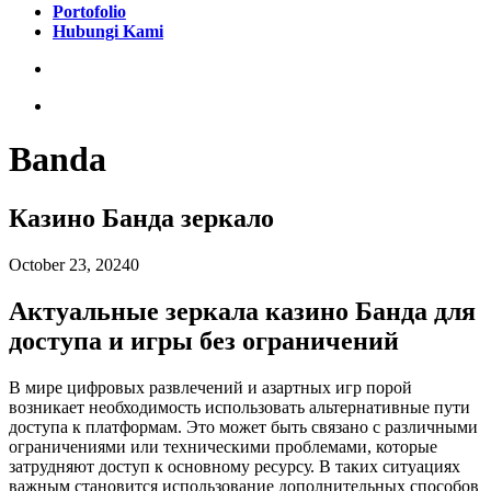
Portofolio
Hubungi Kami
Banda
Казино Банда зеркало
October 23, 2024
0
Актуальные зеркала казино Банда для
доступа и игры без ограничений
В мире цифровых развлечений и азартных игр порой
возникает необходимость использовать альтернативные пути
доступа к платформам. Это может быть связано с различными
ограничениями или техническими проблемами, которые
затрудняют доступ к основному ресурсу. В таких ситуациях
важным становится использование дополнительных способов