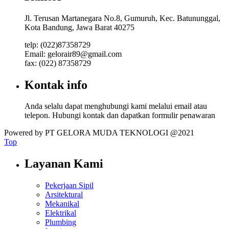
Jl. Terusan Martanegara No.8, Gumuruh, Kec. Batununggal,
Kota Bandung, Jawa Barat 40275
telp: (022)87358729
Email: gelorair89@gmail.com
fax: (022) 87358729
Kontak info
Anda selalu dapat menghubungi kami melalui email atau
telepon. Hubungi kontak dan dapatkan formulir penawaran
Powered by PT GELORA MUDA TEKNOLOGI @2021
Top
Layanan Kami
Pekerjaan Sipil
Arsitektural
Mekanikal
Elektrikal
Plumbing