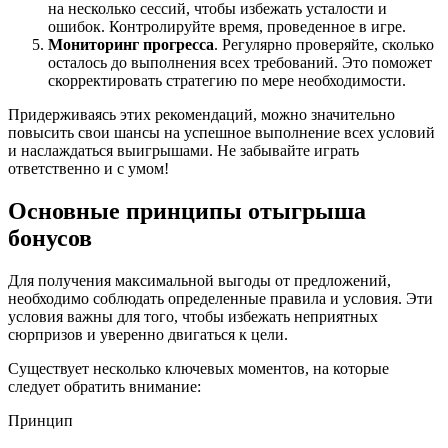
на несколько сессий, чтобы избежать усталости и
ошибок. Контролируйте время, проведенное в игре.
Мониторинг прогресса
. Регулярно проверяйте, сколько
осталось до выполнения всех требований. Это поможет
скорректировать стратегию по мере необходимости.
Придерживаясь этих рекомендаций, можно значительно
повысить свои шансы на успешное выполнение всех условий
и наслаждаться выигрышами. Не забывайте играть
ответственно и с умом!
Основные принципы отыгрыша
бонусов
Для получения максимальной выгоды от предложений,
необходимо соблюдать определенные правила и условия. Эти
условия важны для того, чтобы избежать неприятных
сюрпризов и уверенно двигаться к цели.
Существует несколько ключевых моментов, на которые
следует обратить внимание:
Принцип