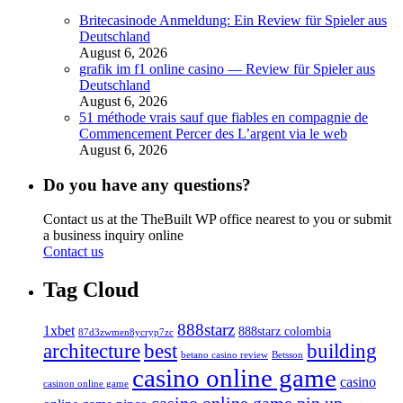
Britecasinode Anmeldung: Ein Review für Spieler aus
Deutschland
August 6, 2026
grafik im f1 online casino — Review für Spieler aus
Deutschland
August 6, 2026
51 méthode vrais sauf que fiables en compagnie de
Commencement Percer des L’argent via le web
August 6, 2026
Do you have any questions?
Contact us at the TheBuilt WP office nearest to you or submit
a business inquiry online
Contact us
Tag Cloud
888starz
1xbet
888starz colombia
87d3zwmen8ycryp7zc
architecture
best
building
betano casino review
Betsson
casino online game
casino
casinon online game