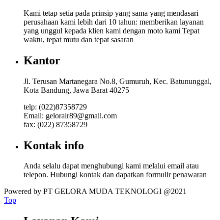
Kami tetap setia pada prinsip yang sama yang mendasari
perusahaan kami lebih dari 10 tahun: memberikan layanan
yang unggul kepada klien kami dengan moto kami Tepat
waktu, tepat mutu dan tepat sasaran
Kantor
Jl. Terusan Martanegara No.8, Gumuruh, Kec. Batununggal,
Kota Bandung, Jawa Barat 40275
telp: (022)87358729
Email: gelorair89@gmail.com
fax: (022) 87358729
Kontak info
Anda selalu dapat menghubungi kami melalui email atau
telepon. Hubungi kontak dan dapatkan formulir penawaran
Powered by PT GELORA MUDA TEKNOLOGI @2021
Top