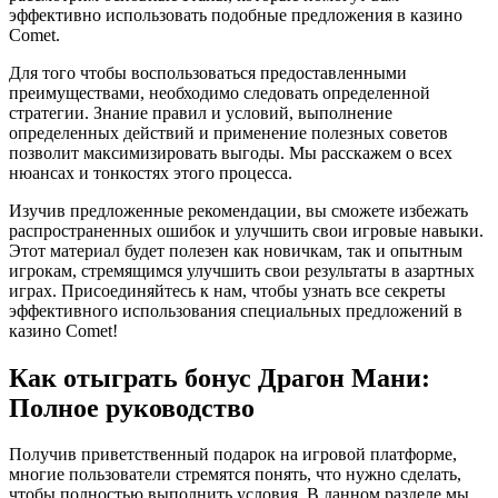
эффективно использовать подобные предложения в казино
Comet.
Для того чтобы воспользоваться предоставленными
преимуществами, необходимо следовать определенной
стратегии. Знание правил и условий, выполнение
определенных действий и применение полезных советов
позволит максимизировать выгоды. Мы расскажем о всех
нюансах и тонкостях этого процесса.
Изучив предложенные рекомендации, вы сможете избежать
распространенных ошибок и улучшить свои игровые навыки.
Этот материал будет полезен как новичкам, так и опытным
игрокам, стремящимся улучшить свои результаты в азартных
играх. Присоединяйтесь к нам, чтобы узнать все секреты
эффективного использования специальных предложений в
казино Comet!
Как отыграть бонус Драгон Мани:
Полное руководство
Получив приветственный подарок на игровой платформе,
многие пользователи стремятся понять, что нужно сделать,
чтобы полностью выполнить условия. В данном разделе мы