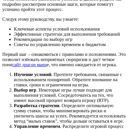
подробно рассмотрим основные шаги, которые помогут
успешно пройти этот процесс.
Следуя этому руководству, вы узнаете:
Ключевые аспекты условий использования
Эффективные стратегии для выполнения требований
Рекомендации по выбору игр
Советы по управлению временем и бюджетом
Первый шаг – ознакомиться с правилами и положениями. Это
позволит избежать неприятных сюрпризов и даст четкое
пони
сайт драгон мани
е, что именно ожидается от игрока.
Изучение условий
. Прочтите требования, связанные с
использованием поощрений. Обратите внимание на
ставки, сроки и ограничения на игры.
Выбор игр
. Некоторые игры лучше подходят для
выполнения условий. Сосредоточьтесь на тех, что
имеют высокий процент возврата игроку (RTP).
Разработка стратегии
. Определите оптимальную
сумму ставки, чтобы минимизировать риски и
увеличить шансы на успех. Рекомендуется использовать
метод “малых ставок”, чтобы дольше оставаться в игре.
Управление временем
. Распределите игровой процесс