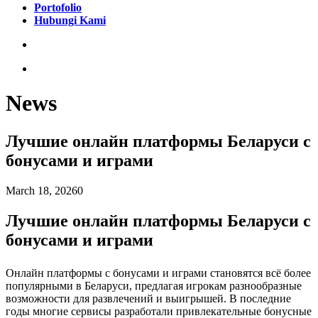
Portofolio
Hubungi Kami
News
Лучшие онлайн платформы Беларуси с
бонусами и играми
March 18, 2026
0
Лучшие онлайн платформы Беларуси с
бонусами и играми
Онлайн платформы с бонусами и играми становятся всё более
популярными в Беларуси, предлагая игрокам разнообразные
возможности для развлечений и выигрышей. В последние
годы многие сервисы разработали привлекательные бонусные