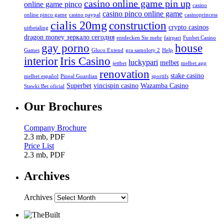
casino online game pin up
online game pinco
casino
casino pinco online game
online pinco game
casino paypal
casinoprincess
cialis 20mg
construction
crypto casinos
uitbetaling
dragon money зеркало сегодня
entdecken Sie mehr
fairpari
Funbet Casino
gay porno
house
Games
Gluco Extend
gra samoloty 2
Help
interior
Iris Casino
luckypari
melbet
jettbet
melbet app
renovation
stake casino
melbet español
Pineal Guardian
sportifs
Superbet
vincispin casino
Wazamba Casino
Stawki Bet oficial
Our Brochures
Company Brochure
2.3 mb, PDF
Price List
2.3 mb, PDF
Archives
Archives