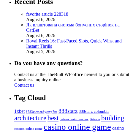
Recent Posts
favorite article 228318
August 6, 2026
Як влаштована система бонусних сторінок на
CatBet
August 6, 2026
Royal Reels 16: Fast‑Paced Slots, Quick Wins, and
Instant Thrills
August 5, 2026
Do you have any questions?
Contact us at the TheBuilt WP office nearest to you or submit
a business inquiry online
Contact us
Tag Cloud
888starz
1xbet
888starz colombia
87d3zwmen8ycryp7zc
architecture
best
building
betano casino review
Betsson
casino online game
casino
casinon online game