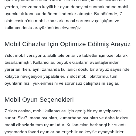
yerden, her zaman keyifli bir oyun deneyimi sunmak adına mobil
uyumluluk konusunda önemli adımlar atmıştır. Bu bölümde, 7
slots casino’nin mobil cihazlarla nasıl sorunsuz çalıştığını ve
kullanıcı dostu arayüzünü inceleyeceğiz.
Mobil Cihazlar İçin Optimize Edilmiş Arayüz
7slot mobil versiyonu, akıllı telefonlar ve tabletler için özel olarak
tasarlanmıştır. Kullanıcılar, büyük ekranların avantajlarından
yararlanırken, aynı zamanda kullanıcı dostu bir arayüz sayesinde
kolayca navigasyon yapabilirler. 7 slot mobil platformu, tüm
oyunların hızlı yüklenmesini ve sorunsuz çalışmasını sağlar.
Mobil Oyun Seçenekleri
7 slots casino, mobil kullanıcıları için geniş bir oyun yelpazesi
sunar. Slot7, masa oyunları, kumarhane oyunları ve daha fazlası,
mobil cihazlarla tam uyumludur. Kullanıcılar, herhangi bir sıkıntı
yaşamadan favori oyunlarına erişebilir ve keyifle oynayabilirler.