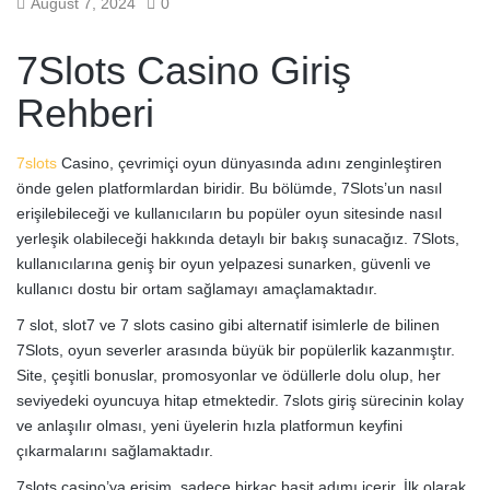
August 7, 2024
0
7Slots Casino Giriş
Rehberi
7slots
Casino, çevrimiçi oyun dünyasında adını zenginleştiren
önde gelen platformlardan biridir. Bu bölümde, 7Slots’un nasıl
erişilebileceği ve kullanıcıların bu popüler oyun sitesinde nasıl
yerleşik olabileceği hakkında detaylı bir bakış sunacağız. 7Slots,
kullanıcılarına geniş bir oyun yelpazesi sunarken, güvenli ve
kullanıcı dostu bir ortam sağlamayı amaçlamaktadır.
7 slot, slot7 ve 7 slots casino gibi alternatif isimlerle de bilinen
7Slots, oyun severler arasında büyük bir popülerlik kazanmıştır.
Site, çeşitli bonuslar, promosyonlar ve ödüllerle dolu olup, her
seviyedeki oyuncuya hitap etmektedir. 7slots giriş sürecinin kolay
ve anlaşılır olması, yeni üyelerin hızla platformun keyfini
çıkarmalarını sağlamaktadır.
7slots casino’ya erişim, sadece birkaç basit adımı içerir. İlk olarak,