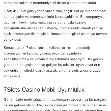
zamanda kullanıcı memnuniyetini de ön planda tutmaktadır.
Özellikle 7 slot giriş yapan kullanıcılar, çeşitli slot oyunlarında özel
kampanyalar ve promosyonlarla karşılaşabilirler. Bu kampanyalar,
oyunların keyfini çıkarmalarına ve daha fazla kazanç
sağlamalarına olanak tanır. Ayrıca, 7 slots sürekli olarak yeni ve
eşsiz promosyon fikirleriyle kullanıcılarının ilgisini çekmeye devam
etmektedir.
Sonuç olarak, 7 slots casino kullanıcıları için hazırladığı
promosyon ve kampanyalarla, oyun deneyimlerini
zenginleştirmeyi ve kazançlarını artırmayı başarıyor. Her geçen
gün daha da çeşitlenen ve gelişen bu teklifler, oyun severlerin
beklentilerini sürekli olarak aşarak, onları 7 slots ailesine davet
etmektedir.
7Slots Casino Mobil Uyumluluk
Günümüzde mobil cihazların hayatımızın vazgeçilmez bir parçası
haline gelmesiyle birlikte, online oyun platformları da bu değişime
ayak uydurmak zorunda kaldı. 7slots casino, kullanıcılarına her