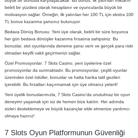
büyük bir bonusla karşılaşacaklar. Bu bonus, ilk yatırılan miktarın
belirli bir yüzdesi olarak hesaplanır ve oyuncularda büyük bir
motivasyon sağlar. Örneğin, ilk yatırılan her 100 TL için ekstra 100
TL bonus kazanma şansınız bulunuyor.
Bedava Dönüş Bonusu: Yeni üye olarak, belirli bir süre boyunca
her gün bedava dönüşler kazanma fırsatına sahipsiniz. Bu
bonuslar, slot oyunlarında deneme şansı verir ve gerçek para riski
olmadan keyifli vakit geçirmenizi sağlar.
Özel Promosyonlar: 7 Slots Casino, yeni üyelerine özel
promosyonlar da sunmaktadır. Bu promosyonlar, çeşitli oyunlar
üzerinden özel ödüller, bonuslar ve hatta harika tatil gezileri
içerebilir. Bu fırsatları kaçırmamak için üye olmanız yeterli!
Yeni üyelik bonuslarımızla, 7 Slots Casino’da unutulmaz bir oyun
deneyimi yaşamak için siz de hemen bize katılın. Her adımda
sizleri desteklemeye ve büyük kazançlar elde etmenize yardımcı
olmaya hazırız!
7 Slots Oyun Platformunun Güvenliği