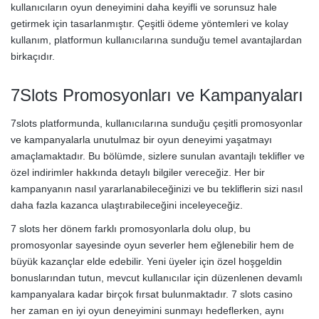
kullanıcıların oyun deneyimini daha keyifli ve sorunsuz hale
getirmek için tasarlanmıştır. Çeşitli ödeme yöntemleri ve kolay
kullanım, platformun kullanıcılarına sunduğu temel avantajlardan
birkaçıdır.
7Slots Promosyonları ve Kampanyaları
7slots platformunda, kullanıcılarına sunduğu çeşitli promosyonlar
ve kampanyalarla unutulmaz bir oyun deneyimi yaşatmayı
amaçlamaktadır. Bu bölümde, sizlere sunulan avantajlı teklifler ve
özel indirimler hakkında detaylı bilgiler vereceğiz. Her bir
kampanyanın nasıl yararlanabileceğinizi ve bu tekliflerin sizi nasıl
daha fazla kazanca ulaştırabileceğini inceleyeceğiz.
7 slots her dönem farklı promosyonlarla dolu olup, bu
promosyonlar sayesinde oyun severler hem eğlenebilir hem de
büyük kazançlar elde edebilir. Yeni üyeler için özel hoşgeldin
bonuslarından tutun, mevcut kullanıcılar için düzenlenen devamlı
kampanyalara kadar birçok fırsat bulunmaktadır. 7 slots casino
her zaman en iyi oyun deneyimini sunmayı hedeflerken, aynı