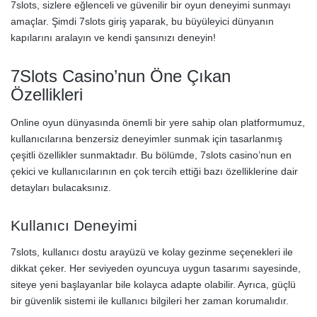
7slots, sizlere eğlenceli ve güvenilir bir oyun deneyimi sunmayı
amaçlar. Şimdi 7slots giriş yaparak, bu büyüleyici dünyanın
kapılarını aralayın ve kendi şansınızı deneyin!
7Slots Casino’nun Öne Çıkan
Özellikleri
Online oyun dünyasında önemli bir yere sahip olan platformumuz,
kullanıcılarına benzersiz deneyimler sunmak için tasarlanmış
çeşitli özellikler sunmaktadır. Bu bölümde, 7slots casino’nun en
çekici ve kullanıcılarının en çok tercih ettiği bazı özelliklerine dair
detayları bulacaksınız.
Kullanıcı Deneyimi
7slots, kullanıcı dostu arayüzü ve kolay gezinme seçenekleri ile
dikkat çeker. Her seviyeden oyuncuya uygun tasarımı sayesinde,
siteye yeni başlayanlar bile kolayca adapte olabilir. Ayrıca, güçlü
bir güvenlik sistemi ile kullanıcı bilgileri her zaman korumalıdır.