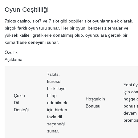
Oyun Çeşitliliği
7slots casino, slot7 ve 7 slot gibi popüler slot oyunlarına ek olarak,
birçok farklı oyun türü sunar. Her bir oyun, benzersiz temalar ve
yüksek kaliteli grafiklerle donatılmış olup, oyunculara gerçek bir
kumarhane deneyimi sunar.
Özellik
Açıklama
7slots,
küresel
Yeni üy
bir kitleye
için cö
Çoklu
hitap
Hoşgeldin
hoşgel
Dil
edebilmek
Bonusu
bonusla
Desteği
için birden
devam
fazla dil
promos
seçeneği
sunar.