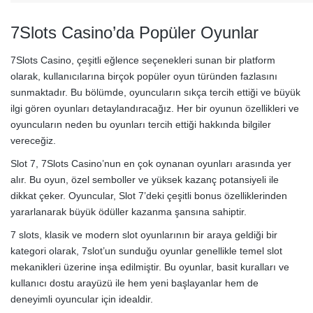
7Slots Casino’da Popüler Oyunlar
7Slots Casino, çeşitli eğlence seçenekleri sunan bir platform
olarak, kullanıcılarına birçok popüler oyun türünden fazlasını
sunmaktadır. Bu bölümde, oyuncuların sıkça tercih ettiği ve büyük
ilgi gören oyunları detaylandıracağız. Her bir oyunun özellikleri ve
oyuncuların neden bu oyunları tercih ettiği hakkında bilgiler
vereceğiz.
Slot 7, 7Slots Casino’nun en çok oynanan oyunları arasında yer
alır. Bu oyun, özel semboller ve yüksek kazanç potansiyeli ile
dikkat çeker. Oyuncular, Slot 7’deki çeşitli bonus özelliklerinden
yararlanarak büyük ödüller kazanma şansına sahiptir.
7 slots, klasik ve modern slot oyunlarının bir araya geldiği bir
kategori olarak, 7slot’un sunduğu oyunlar genellikle temel slot
mekanikleri üzerine inşa edilmiştir. Bu oyunlar, basit kuralları ve
kullanıcı dostu arayüzü ile hem yeni başlayanlar hem de
deneyimli oyuncular için idealdir.