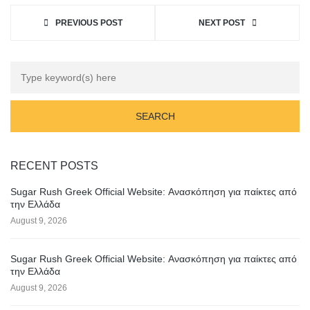
PREVIOUS POST
NEXT POST
RECENT POSTS
Sugar Rush Greek Official Website: Ανασκόπηση για παίκτες από
την Ελλάδα
August 9, 2026
Sugar Rush Greek Official Website: Ανασκόπηση για παίκτες από
την Ελλάδα
August 9, 2026