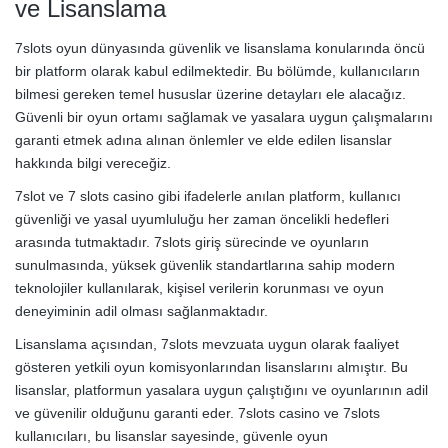
ve Lisanslama
7slots oyun dünyasında güvenlik ve lisanslama konularında öncü
bir platform olarak kabul edilmektedir. Bu bölümde, kullanıcıların
bilmesi gereken temel hususlar üzerine detayları ele alacağız.
Güvenli bir oyun ortamı sağlamak ve yasalara uygun çalışmalarını
garanti etmek adına alınan önlemler ve elde edilen lisanslar
hakkında bilgi vereceğiz.
7slot ve 7 slots casino gibi ifadelerle anılan platform, kullanıcı
güvenliği ve yasal uyumluluğu her zaman öncelikli hedefleri
arasında tutmaktadır. 7slots giriş sürecinde ve oyunların
sunulmasında, yüksek güvenlik standartlarına sahip modern
teknolojiler kullanılarak, kişisel verilerin korunması ve oyun
deneyiminin adil olması sağlanmaktadır.
Lisanslama açısından, 7slots mevzuata uygun olarak faaliyet
gösteren yetkili oyun komisyonlarından lisanslarını almıştır. Bu
lisanslar, platformun yasalara uygun çalıştığını ve oyunlarının adil
ve güvenilir olduğunu garanti eder. 7slots casino ve 7slots
kullanıcıları, bu lisanslar sayesinde, güvenle oyun