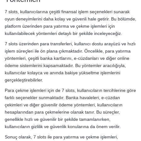
7 slots, kullanıcılarına çeşitli finansal işlem seçenekleri sunarak
oyun deneyimlerini daha kolay ve güvenli hale getirir. Bu bölümde,
platform üzerinden para yatırma ve çekme işlemleri için
kullanılabilecek yöntemleri detaylı bir şekilde inceleyeceğiz.
7 slots üzerinden para transferleri, kullanıcı dostu arayüzü ve hızlı
işlem süreçleri ile ön plana çıkmaktadır. Öncelikle, para yatırma
yöntemleri, çeşitli banka kartlarını, e-cüzdanları ve diğer online
ödeme sistemlerini kapsamaktadır. Bu yöntemler aracılığıyla,
kullanıcılar kolayca ve anında bakiye yükseltme işlemlerini
gerçekleştirebilirler.
Para çekme işlemleri için de 7 slots, kullanıcıların tercihlerine göre
farklı seçenekler sunmaktadır. Banka havaleleri, e-cüzdan
çekimleri ve diğer güvenilir ödeme yöntemleri, kullanıcıların
hesaplarından para çekmelerine olanak tanır. Bu süreçler,
genellikle hızlı ve güvenilir bir şekilde tamamlanırken,
kullanıcıların gizlilik ve güvenlik konularına da önem verilir.
Sonuç olarak, 7 slots ile para yatırma ve çekme işlemleri,