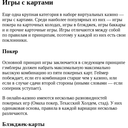
Игры с картами
Еще одна крупная категория в наборе виртуальных казино —
игры с картами. Среди наиболее популярных из них — игры
покера на карточных колодах, игры в блэкджек, игры баккары
и и прочие карточные игры. Игры отличаются между собой
по правилам и принципам, поэтому у каждой из них есть свои
поклонники.
Покер
Основной принцип игры заключается в следующем принципе
гэмблеры должен набрать максимальную максимально
высокую комбинацию из пяти покерных карт. Геймер
побеждает, если его комбинация старше чем у казино, или
если в случае сдачи второй стороны (иными словами — если
соперник уступает).
В онлайн-казино имеются несколько разновидностей
покерных игр (Омаха покер, Техасский Холдем, стад). У них
одинаковая основа, правила в каждой вариации несколько
различаются.
Блэкджек-карты