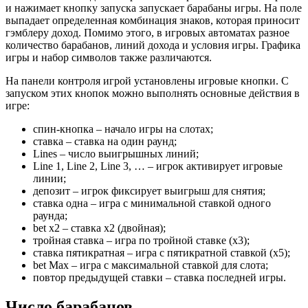
и нажимает кнопку запуска запускает барабаны игры. На поле
выпадает определенная комбинация знаков, которая приносит
гэмблеру доход. Помимо этого, в игровых автоматах разное
количество барабанов, линий дохода и условия игры. Графика
игры и набор символов также различаются.
На панели контроля игрой установлены игровые кнопки. С
запуском этих кнопок можно выполнять основные действия в
игре:
спин-кнопка – начало игры на слотах;
ставка – ставка на один раунд;
Lines – число выигрышных линий;
Line 1, Line 2, Line 3, … – игрок активирует игровые
линии;
депозит – игрок фиксирует выигрыш для снятия;
ставка одна – игра с минимальной ставкой одного
раунда;
bet х2 – ставка х2 (двойная);
тройная ставка – игра по тройной ставке (х3);
ставка пятикратная – игра с пятикратной ставкой (х5);
bet Max – игра с максимальной ставкой для слота;
повтор предыдущей ставки – ставка последней игры.
Число барабанов