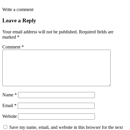
Write a comment
Leave a Reply
Your email address will not be published.
Required fields are
marked
*
Comment
*
Name
*
Email
*
Website
Save my name, email, and website in this browser for the next