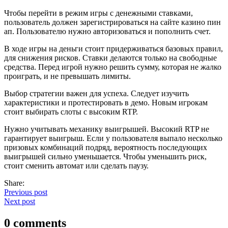
Чтобы перейти в режим игры с денежными ставками,
пользователь должен зарегистрироваться на сайте казино пин
ап. Пользователю нужно авторизоваться и пополнить счет.
В ходе игры на деньги стоит придерживаться базовых правил,
для снижения рисков. Ставки делаются только на свободные
средства. Перед игрой нужно решить сумму, которая не жалко
проиграть, и не превышать лимиты.
Выбор стратегии важен для успеха. Следует изучить
характеристики и протестировать в демо. Новым игрокам
стоит выбирать слоты с высоким RTP.
Нужно учитывать механику выигрышей. Высокий RTP не
гарантирует выигрыш. Если у пользователя выпало несколько
призовых комбинаций подряд, вероятность последующих
выигрышей сильно уменьшается. Чтобы уменьшить риск,
стоит сменить автомат или сделать паузу.
Share:
Previous post
Next post
0 comments