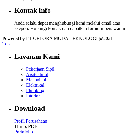
Kontak info
Anda selalu dapat menghubungi kami melalui email atau
telepon. Hubungi kontak dan dapatkan formulir penawaran
Powered by PT GELORA MUDA TEKNOLOGI @2021
Top
Layanan Kami
Pekerjaan Sipil
Arsitektural
Mekanikal
Elektrikal
Plumbing
Interior
Download
Profil Perusahaan
11 mb, PDF
Portofolio