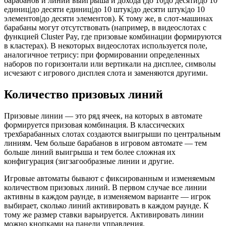
барабанов и линий выигрыша и дохода (до 10|до десяти|до 10
единиц|до десяти единиц|до 10 штук|до десяти штук|до 10
элементов|до десяти элементов). К тому же, в слот-машинах
барабаны могут отсутствовать (например, в видеослотах с
функцией Cluster Pay, где призовые комбинации формируются
в кластерах). В некоторых видеослотах используется поле,
аналогичное тетрису: при формировании определенных
наборов по горизонтали или вертикали на дисплее, символы
исчезают с игрового дисплея слота и заменяются другими.
Количество призовых линий
Призовые линии — это ряд ячеек, на которых в автомате
формируется призовая комбинация. В классических
трехбарабанных слотах создаются выигрыши по центральным
линиям. Чем больше барабанов в игровом автомате — тем
больше линий выигрыша и тем более сложная их
конфигурация (зигзагообразные линии и другие.
Игровые автоматы бывают с фиксированным и изменяемым
количеством призовых линий. В первом случае все линии
активны в каждом раунде, в изменяемом варианте — игрок
выбирает, сколько линий активировать в каждом раунде. К
тому же размер ставки варьируется. Активировать линии
можно кнопками на панели управления.