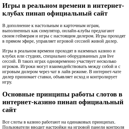
Игры в реальном времени в интернет-
клубах пинап официальный сайт
В дополнение к настольным и карточным играм,
выполненных как симулятор, онлайн-клубы предлагают
своим геймерам и игры с настоящим дилером. Игры проходят
в прямом эфире, управляет игровой сессией живой дилер.
Игры в реальном времени проходят в наземных казино и
клубах или студиях, специально оборудованных для live
сессий. В таких играх одновременно участвует несколько
игроков. Игроки могут взаимодействовать между собой и с
игровым дилером через чат в лайв режиме. В интернет-чате
дилер принимает ставки, объявляет исход и контролирует
игру.
Основные принципы работы слотов в
интернет-казино пинап официальный
сайт
Все слоты в казино работают на одинаковых принципах.
Пользователи вводит настройки на игровой панели контроля