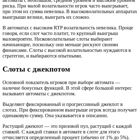
автоматы с небольшой, средним уровнем и высоким уровнем
риска. При малой волатильности игрок часто выигрывает,
при этом их сумма невелика. В высоковолатильных аппаратах
выигрыши велики, выиграть их сложно.
В автоматах с высоким RTP волатильность невелика. Проще
говоря, если слот часто платит, то крупный выигрыш
маловероятен. Низковолатильные слоты выбирают
начинающие, поскольку они меньше рискуют своими
финансами. Слоты с высокой волатильностью нуждаются в
стратегии, и выбираются опытными.
Слоты с джекпотом
Основной показатель игроков при выборе автомата —
наличие бонусных функций. В этой сфере большой интерес
вызывают автоматы с джекпотом.
Выделяют фиксированный и прогрессивный джекпот в
слотах. При фиксированном выигрыше игрок всегда получает
одинаковую сумму. Она указывается в описании.
Растущий джекпот — это призовой пул, растущий с каждой
ставкой. С каждой ставки в автомате в слоте для этого
отчисляется определенный процент (обычно от 1% до 5%).