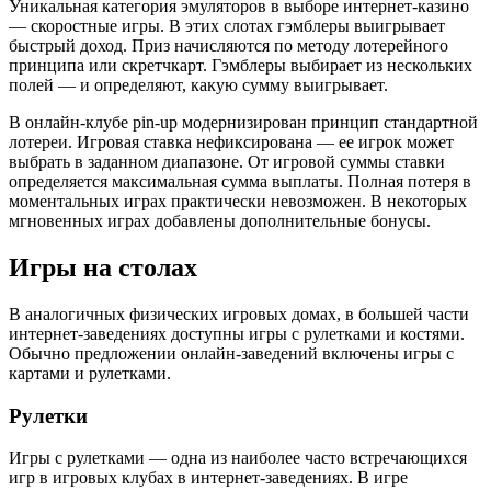
Уникальная категория эмуляторов в выборе интернет-казино
— скоростные игры. В этих слотах гэмблеры выигрывает
быстрый доход. Приз начисляются по методу лотерейного
принципа или скретчкарт. Гэмблеры выбирает из нескольких
полей — и определяют, какую сумму выигрывает.
В онлайн-клубе pin-up модернизирован принцип стандартной
лотереи. Игровая ставка нефиксирована — ее игрок может
выбрать в заданном диапазоне. От игровой суммы ставки
определяется максимальная сумма выплаты. Полная потеря в
моментальных играх практически невозможен. В некоторых
мгновенных играх добавлены дополнительные бонусы.
Игры на столах
В аналогичных физических игровых домах, в большей части
интернет-заведениях доступны игры с рулетками и костями.
Обычно предложении онлайн-заведений включены игры с
картами и рулетками.
Рулетки
Игры с рулетками — одна из наиболее часто встречающихся
игр в игровых клубах в интернет-заведениях. В игре