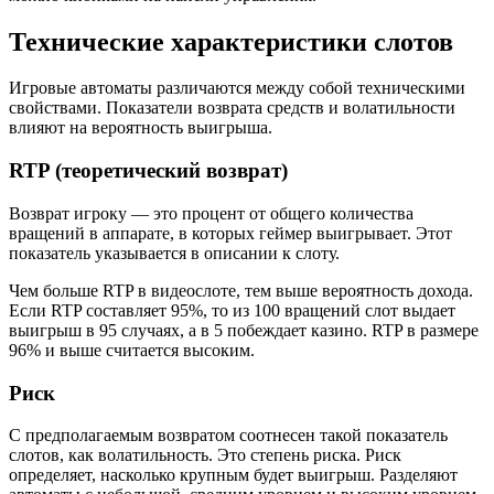
Технические характеристики слотов
Игровые автоматы различаются между собой техническими
свойствами. Показатели возврата средств и волатильности
влияют на вероятность выигрыша.
RTP (теоретический возврат)
Возврат игроку — это процент от общего количества
вращений в аппарате, в которых геймер выигрывает. Этот
показатель указывается в описании к слоту.
Чем больше RTP в видеослоте, тем выше вероятность дохода.
Если RTP составляет 95%, то из 100 вращений слот выдает
выигрыш в 95 случаях, а в 5 побеждает казино. RTP в размере
96% и выше считается высоким.
Риск
С предполагаемым возвратом соотнесен такой показатель
слотов, как волатильность. Это степень риска. Риск
определяет, насколько крупным будет выигрыш. Разделяют