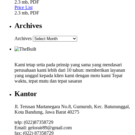
2.3 mb, PDF
Price List
2.3 mb, PDF
Archives
Archives
Kami tetap setia pada prinsip yang sama yang mendasari
perusahaan kami lebih dari 10 tahun: memberikan layanan
yang unggul kepada klien kami dengan moto kami Tepat
waktu, tepat mutu dan tepat sasaran
Kantor
Jl. Terusan Martanegara No.8, Gumuruh, Kec. Batununggal,
Kota Bandung, Jawa Barat 40275
telp: (022)87358729
Email: gelorair89@gmail.com
fax: (022) 87358729