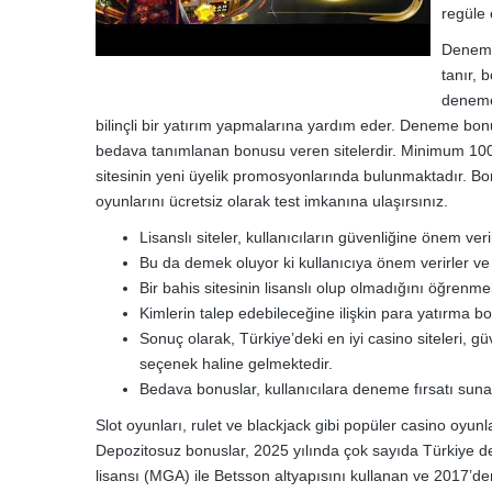
regüle e
Deneme 
tanır, 
deneme 
bilinçli bir yatırım yapmalarına yardım eder. Deneme bonu
bedava tanımlanan bonusu veren sitelerdir. Minimum 1
sitesinin yeni üyelik promosyonlarında bulunmaktadır. B
oyunlarını ücretsiz olarak test imkanına ulaşırsınız.
Lisanslı siteler, kullanıcıların güvenliğine önem ve
Bu da demek oluyor ki kullanıcıya önem verirler ve
Bir bahis sitesinin lisanslı olup olmadığını öğrenmek
Kimlerin talep edebileceğine ilişkin para yatırma bo
Sonuç olarak, Türkiye’deki en iyi casino siteleri, gü
seçenek haline gelmektedir.
Bedava bonuslar, kullanıcılara deneme fırsatı sunar
Slot oyunları, rulet ve blackjack gibi popüler casino oyunl
Depozitosuz bonuslar, 2025 yılında çok sayıda Türkiye dep
lisansı (MGA) ile Betsson altyapısını kullanan ve 2017’den