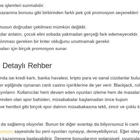
me işlemleri sunmalıdır.
zanma bonusu gibi birbirinden farklı pek çok promosyon seçenekleri
bonusun doğrudan çekilmesi mümkün değildir.
adar anlatın, çocuk elini sobada yakmadan gerçeği fark edemeyecektir.
 alınması gereken bir kriter olduğunu unutmamak gerekir.
maları için birçok promosyon sunar.
 Detaylı Rehber
da ise kredi kartı, banka havalesi, kripto para ve sanal cüzdanlar bulu
r eşliğinde oynanan canlı casino içeriklerine de yer verir. Blackjack, ru
yayınlanır. Kullanıcılar hem devam eden oyunları izleme hem de masalar
klerinden olan spor bahisleri, müsabakalar başlamadan önce kupon
 ve hentbol gibi birçok spor dalının müsabakasına tekli, zincir ve çoklu 
 da sağlamış oluyorlar. Bunun bir diğer avantajı da biliyorsunuz ki canlı
bonusu
sayesinde bu yeni oyunları oynayıp, deneyebiliyoruz. Eğer sitey
p kazanmaya başlayabiliriz. Deneme bonuslarının potansiyeli, oyuncula