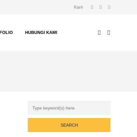
Karir
FOLIO
HUBUNGI KAMI