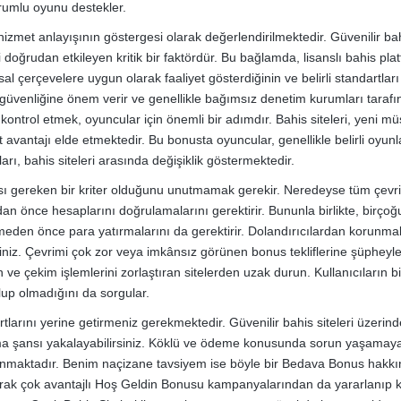
rumlu oyunu destekler.
 hizmet anlayışının göstergesi olarak değerlendirilmektedir. Güvenilir bahi
i doğrudan etkileyen kritik bir faktördür. Bu bağlamda, lisanslı bahis plat
asal çerçevelere uygun olarak faaliyet gösterdiğinin ve belirli standartları
rın güvenliğine önem verir ve genellikle bağımsız denetim kurumları taraf
i kontrol etmek, oyuncular için önemli bir adımdır. Bahis siteleri, yeni mü
vantajı elde etmektedir. Bu bonusta oyuncular, genellikle belirli oyunl
rı, bahis siteleri arasında değişiklik göstermektedir.
ası gereken bir kriter olduğunu unutmamak gerekir. Neredeyse tüm çevri
an önce hesaplarını doğrulamalarını gerektirir. Bununla birlikte, birçoğ
eden önce para yatırmalarını da gerektirir. Dolandırıcılardan korunmak
elisiniz. Çevrimi çok zor veya imkânsız görünen bonus tekliflerine şüpheyl
n ve çekim işlemlerini zorlaştıran sitelerden uzak durun. Kullanıcıların b
lup olmadığını da sorgular.
rtlarını yerine getirmeniz gerekmektedir. Güvenilir bahis siteleri üzerind
ma şansı yakalayabilirsiniz. Köklü ve ödeme konusunda sorun yaşamay
lunmaktadır. Benim naçizane tavsiyem ise böyle bir Bedava Bonus hakkı
rak çok avantajlı Hoş Geldin Bonusu kampanyalarından da yararlanıp 