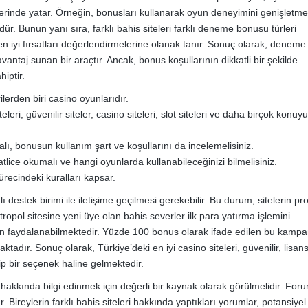
melerinde yatar. Örneğin, bonusları kullanarak oyun deneyimini genişletme
r. Bunun yanı sıra, farklı bahis siteleri farklı deneme bonusu türleri
n iyi fırsatları değerlendirmelerine olanak tanır. Sonuç olarak, denem
ntaj sunan bir araçtır. Ancak, bonus koşullarının dikkatli bir şekilde
iptir.
lerden biri casino oyunlarıdır.
i, güvenilir siteler, casino siteleri, slot siteleri ve daha birçok konuyu
ı, bonusun kullanım şart ve koşullarını da incelemelisiniz.
lice okumalı ve hangi oyunlarda kullanabileceğinizi bilmelisiniz.
recindeki kuralları kapsar.
 destek birimi ile iletişime geçilmesi gerekebilir. Bu durum, sitelerin 
ropol sitesine yeni üye olan bahis severler ilk para yatırma işlemini
n faydalanabilmektedir. Yüzde 100 bonus olarak ifade edilen bu kamp
ır. Sonuç olarak, Türkiye’deki en iyi casino siteleri, güvenilir, lisans
ip bir seçenek haline gelmektedir.
ite hakkında bilgi edinmek için değerli bir kaynak olarak görülmelidir. For
ır. Bireylerin farklı bahis siteleri hakkında yaptıkları yorumlar, potansiyel