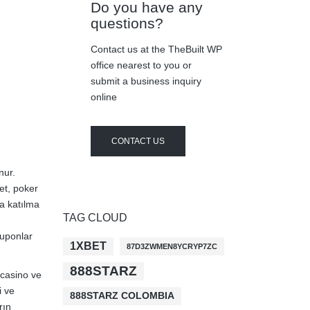
Do you have any
questions?
Contact us at the TheBuilt WP
office nearest to you or
submit a business inquiry
online
CONTACT US
nur.
let, poker
a katılma
TAG CLOUD
kuponlar
1XBET
87D3ZWMEN8YCRYP7ZC
888STARZ
 casino ve
i ve
888STARZ COLOMBIA
rın