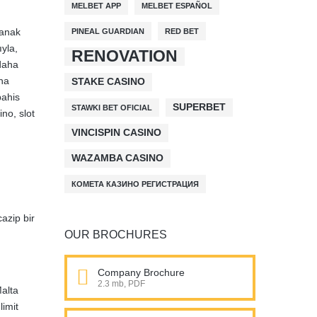
MELBET APP
MELBET ESPAÑOL
lanak
PINEAL GUARDIAN
RED BET
ıyla,
RENOVATION
 daha
ına
STAKE CASINO
bahis
SUPERBET
STAWKI BET OFICIAL
no, slot
VINCISPIN CASINO
WAZAMBA CASINO
КОМЕТА КАЗИНО РЕГИСТРАЦИЯ
cazip bir
OUR BROCHURES
Company Brochure
2.3 mb, PDF
Malta
limit