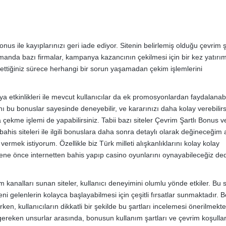
us ile kayıplarınızı geri iade ediyor. Sitenin belirlemiş olduğu çevrim ş
manda bazı firmalar, kampanya kazancının çekilmesi için bir kez yatırı
t ettiğiniz sürece herhangi bir sorun yaşamadan çekim işlemlerini
etkinlikleri ile mevcut kullanıcılar da ek promosyonlardan faydalanabil
 bu bonuslar sayesinde deneyebilir, ve kararınızı daha kolay verebilirs
ekme işlemi de yapabilirsiniz. Tabii bazı siteler Çevrim Şartlı Bonus v
ahis siteleri ile ilgili bonuslara daha sonra detaylı olarak değineceğim 
mek istiyorum. Özellikle biz Türk milleti alışkanlıklarını kolay kolay
0 sene önce internetten bahis yapıp casino oyunlarını oynayabileceğiz d
şim kanalları sunan siteler, kullanıcı deneyimini olumlu yönde etkiler. Bu s
ni gelenlerin kolayca başlayabilmesi için çeşitli fırsatlar sunmaktadır. 
ken, kullanıcıların dikkatli bir şekilde bu şartları incelemesi önerilmekte
reken unsurlar arasında, bonusun kullanım şartları ve çevrim koşulları 