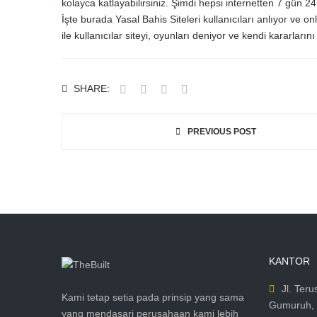
kolayca katlayabilirsiniz. Şimdi hepsi internetten 7 gün 24
İşte burada Yasal Bahis Siteleri kullanıcıları anlıyor ve
ile kullanıcılar siteyi, oyunları deniyor ve kendi kararlarını 
SHARE:
PREVIOUS POST
KANTOR
Jl. Ter
Kami tetap setia pada prinsip yang sama
Gumuruh, 
yang mendasari perusahaan kami lebih