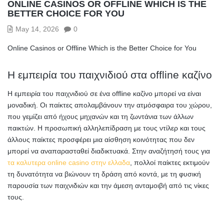
ONLINE CASINOS OR OFFLINE WHICH IS THE
BETTER CHOICE FOR YOU
May 14, 2026
0
Online Casinos or Offline Which is the Better Choice for You
Η εμπειρία του παιχνιδιού στα offline καζίνο
Η εμπειρία του παιχνιδιού σε ένα offline καζίνο μπορεί να είναι
μοναδική. Οι παίκτες απολαμβάνουν την ατμόσφαιρα του χώρου,
που γεμίζει από ήχους μηχανών και τη ζωντάνια των άλλων
παικτών. Η προσωπική αλληλεπίδραση με τους ντίλερ και τους
άλλους παίκτες προσφέρει μια αίσθηση κοινότητας που δεν
μπορεί να αναπαρασταθεί διαδικτυακά. Στην αναζήτησή τους για
τα καλυτερα online casino στην ελλαδα
, πολλοί παίκτες εκτιμούν
τη δυνατότητα να βιώνουν τη δράση από κοντά, με τη φυσική
παρουσία των παιχνιδιών και την άμεση ανταμοιβή από τις νίκες
τους.