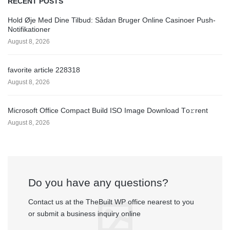
RECENT POSTS
Hold Øje Med Dine Tilbud: Sådan Bruger Online Casinoer Push-
Notifikationer
August 8, 2026
favorite article 228318
August 8, 2026
Microsoft Office Compact Build ISO Image Dоwnlоad Tо𝚛rеnt
August 8, 2026
Do you have any questions?
Contact us at the TheBuilt WP office nearest to you
or submit a business inquiry online