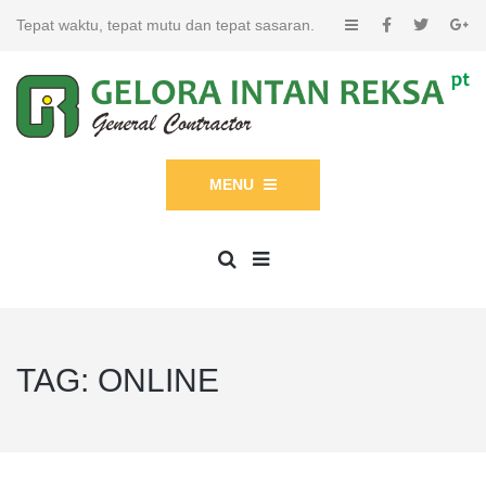
Tepat waktu, tepat mutu dan tepat sasaran.
MENU
TAG:
ONLINE