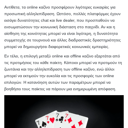
Αντίθετα, τα online καζίνο προσφέρουν λιγότερες ευκαιρίες για
προσωπική αλληλεπίδραση. Ωστόσο, πολλές πλατφόρμες έχουν
εισάγει δυνατότητες chat και live dealer, που προσπαθούν να
ενσωματώσουν την κοινωνική διάσταση στο παιχνίδι. Αν και η
αίσθηση της κοινότητας μπορεί να είναι λιγότερη, η δυνατότητα
συμμετοχής σε τουρνουά και άλλες διαδραστικές δραστηριότητες
μπορεί να δημιουργήσει διαφορετικές κοινωνικές εμπειρίες.
Εν τέλει, η επιλογή μεταξύ online και offline καζίνο εξαρτάται από
τις προτιμήσεις του κάθε παίκτη. Κάποιοι μπορεί να προτιμούν τη
ζωντάνια και την αλληλεπίδραση των offline καζίνο, ενώ άλλοι
μπορεί να εκτιμούν την ευκολία και τις προσφορές των online
επιλογών. Η κατανόηση αυτών των παραμέτρων μπορεί να
βοηθήσει τους παίκτες να πάρουν μια ενημερωμένη απόφαση.