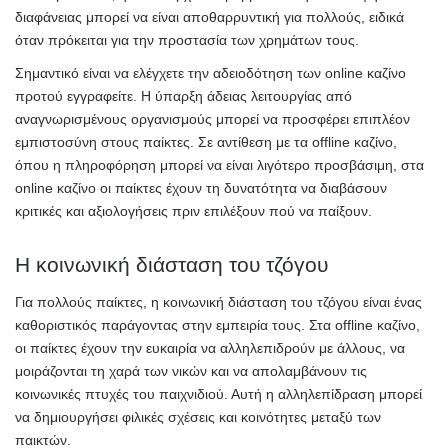
διαφάνειας μπορεί να είναι αποθαρρυντική για πολλούς, ειδικά
όταν πρόκειται για την προστασία των χρημάτων τους.
Σημαντικό είναι να ελέγχετε την αδειοδότηση των online καζίνο
προτού εγγραφείτε. Η ύπαρξη άδειας λειτουργίας από
αναγνωρισμένους οργανισμούς μπορεί να προσφέρει επιπλέον
εμπιστοσύνη στους παίκτες. Σε αντίθεση με τα offline καζίνο,
όπου η πληροφόρηση μπορεί να είναι λιγότερο προσβάσιμη, στα
online καζίνο οι παίκτες έχουν τη δυνατότητα να διαβάσουν
κριτικές και αξιολογήσεις πριν επιλέξουν πού να παίξουν.
Η κοινωνική διάσταση του τζόγου
Για πολλούς παίκτες, η κοινωνική διάσταση του τζόγου είναι ένας
καθοριστικός παράγοντας στην εμπειρία τους. Στα offline καζίνο,
οι παίκτες έχουν την ευκαιρία να αλληλεπιδρούν με άλλους, να
μοιράζονται τη χαρά των νικών και να απολαμβάνουν τις
κοινωνικές πτυχές του παιχνιδιού. Αυτή η αλληλεπίδραση μπορεί
να δημιουργήσει φιλικές σχέσεις και κοινότητες μεταξύ των
παικτών.