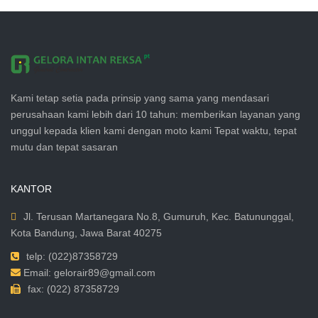
Kami tetap setia pada prinsip yang sama yang mendasari
perusahaan kami lebih dari 10 tahun: memberikan layanan yang
unggul kepada klien kami dengan moto kami Tepat waktu, tepat
mutu dan tepat sasaran
KANTOR
Jl. Terusan Martanegara No.8, Gumuruh, Kec. Batununggal,
Kota Bandung, Jawa Barat 40275
telp: (022)87358729
Email: gelorair89@gmail.com
fax: (022) 87358729