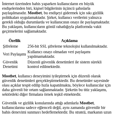
İnternet üzerinden bahis yaparken kullanıcıların en büyük
endişelerinden biri, kişisel bilgilerinin üçüncü şahıslarla
paylaşılmasıdır.
Mostbet
, bu endişeyi gidermek için sıkı gizlilik
politikaları uygulamaktadır. Şirket, kullanıcı verilerini yalnızca
gerekli olduğu durumlarda ve kullanıcının onayı ile paylaşmaktadır.
Bu yaklaşım, kullanıcıların gönül rahatlığıyla platformda vakit
geçirmelerini sağlamaktadır.
Özellik
Açıklama
Şifreleme
256-bit SSL şifreleme teknolojisi kullanılmaktadır.
Kullanıcı onayı olmadan veri paylaşımı
Veri Paylaşımı
yapılmamaktadır.
Güvenlik
Düzenli güvenlik denetimleri ile sistem sürekli
Denetimi
kontrol edilmektedir.
Mostbet
, kullanıcı deneyimini iyileştirmek için düzenli olarak
güvenlik denetimleri gerçekleştirmektedir. Bu denetimler sayesinde
olası açıklar tespit edilip hızla kapatılmakta, böylece kullanıcılar için
daha güvenli bir ortam sağlanmaktadır. Şirketin bu titiz yaklaşımı,
sektördeki diğer firmalara örnek teşkil etmektedir.
Güvenlik ve gizlilik konularında attığı adımlarla
Mostbet
,
kullanıcılarına sadece eğlenceli değil, aynı zamanda güvenilir bir
bahis deneyimi sunmayı hedeflemektedir. Bu strateji, markanın uzun