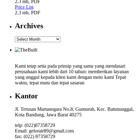
2.3 mb, PDF
Price List
2.3 mb, PDF
Archives
Archives
Kami tetap setia pada prinsip yang sama yang mendasari
perusahaan kami lebih dari 10 tahun: memberikan layanan
yang unggul kepada klien kami dengan moto kami Tepat
waktu, tepat mutu dan tepat sasaran
Kantor
Jl. Terusan Martanegara No.8, Gumuruh, Kec. Batununggal,
Kota Bandung, Jawa Barat 40275
telp: (022)87358729
Email: gelorair89@gmail.com
fax: (022) 87358729