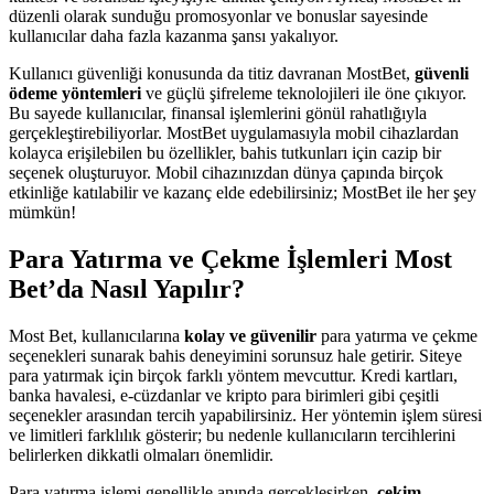
düzenli olarak sunduğu promosyonlar ve bonuslar sayesinde
kullanıcılar daha fazla kazanma şansı yakalıyor.
Kullanıcı güvenliği konusunda da titiz davranan MostBet,
güvenli
ödeme yöntemleri
ve güçlü şifreleme teknolojileri ile öne çıkıyor.
Bu sayede kullanıcılar, finansal işlemlerini gönül rahatlığıyla
gerçekleştirebiliyorlar. MostBet uygulamasıyla mobil cihazlardan
kolayca erişilebilen bu özellikler, bahis tutkunları için cazip bir
seçenek oluşturuyor. Mobil cihazınızdan dünya çapında birçok
etkinliğe katılabilir ve kazanç elde edebilirsiniz; MostBet ile her şey
mümkün!
Para Yatırma ve Çekme İşlemleri Most
Bet’da Nasıl Yapılır?
Most Bet, kullanıcılarına
kolay ve güvenilir
para yatırma ve çekme
seçenekleri sunarak bahis deneyimini sorunsuz hale getirir. Siteye
para yatırmak için birçok farklı yöntem mevcuttur. Kredi kartları,
banka havalesi, e-cüzdanlar ve kripto para birimleri gibi çeşitli
seçenekler arasından tercih yapabilirsiniz. Her yöntemin işlem süresi
ve limitleri farklılık gösterir; bu nedenle kullanıcıların tercihlerini
belirlerken dikkatli olmaları önemlidir.
Para yatırma işlemi genellikle anında gerçekleşirken,
çekim