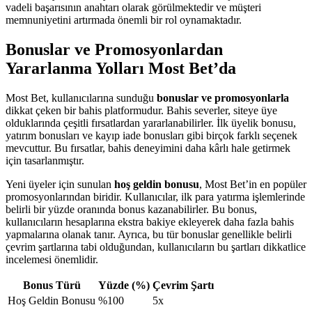
vadeli başarısının anahtarı olarak görülmektedir ve müşteri
memnuniyetini artırmada önemli bir rol oynamaktadır.
Bonuslar ve Promosyonlardan
Yararlanma Yolları Most Bet’da
Most Bet, kullanıcılarına sunduğu
bonuslar ve promosyonlarla
dikkat çeken bir bahis platformudur. Bahis severler, siteye üye
olduklarında çeşitli fırsatlardan yararlanabilirler. İlk üyelik bonusu,
yatırım bonusları ve kayıp iade bonusları gibi birçok farklı seçenek
mevcuttur. Bu fırsatlar, bahis deneyimini daha kârlı hale getirmek
için tasarlanmıştır.
Yeni üyeler için sunulan
hoş geldin bonusu
, Most Bet’in en popüler
promosyonlarından biridir. Kullanıcılar, ilk para yatırma işlemlerinde
belirli bir yüzde oranında bonus kazanabilirler. Bu bonus,
kullanıcıların hesaplarına ekstra bakiye ekleyerek daha fazla bahis
yapmalarına olanak tanır. Ayrıca, bu tür bonuslar genellikle belirli
çevrim şartlarına tabi olduğundan, kullanıcıların bu şartları dikkatlice
incelemesi önemlidir.
Bonus Türü
Yüzde (%)
Çevrim Şartı
Hoş Geldin Bonusu
%100
5x