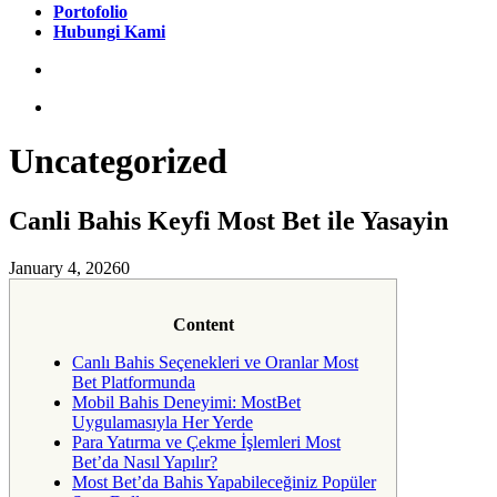
Portofolio
Hubungi Kami
Uncategorized
Canli Bahis Keyfi Most Bet ile Yasayin
January 4, 2026
0
Content
Canlı Bahis Seçenekleri ve Oranlar Most
Bet Platformunda
Mobil Bahis Deneyimi: MostBet
Uygulamasıyla Her Yerde
Para Yatırma ve Çekme İşlemleri Most
Bet’da Nasıl Yapılır?
Most Bet’da Bahis Yapabileceğiniz Popüler