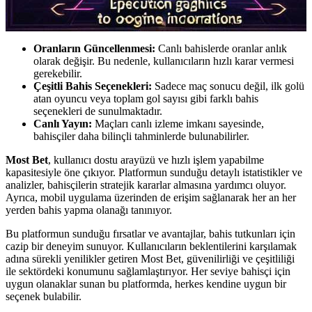
Oranların Güncellenmesi:
Canlı bahislerde oranlar anlık
olarak değişir. Bu nedenle, kullanıcıların hızlı karar vermesi
gerekebilir.
Çeşitli Bahis Seçenekleri:
Sadece maç sonucu değil, ilk golü
atan oyuncu veya toplam gol sayısı gibi farklı bahis
seçenekleri de sunulmaktadır.
Canlı Yayın:
Maçları canlı izleme imkanı sayesinde,
bahisçiler daha bilinçli tahminlerde bulunabilirler.
Most Bet
, kullanıcı dostu arayüzü ve hızlı işlem yapabilme
kapasitesiyle öne çıkıyor. Platformun sunduğu detaylı istatistikler ve
analizler, bahisçilerin stratejik kararlar almasına yardımcı oluyor.
Ayrıca, mobil uygulama üzerinden de erişim sağlanarak her an her
yerden bahis yapma olanağı tanınıyor.
Bu platformun sunduğu fırsatlar ve avantajlar, bahis tutkunları için
cazip bir deneyim sunuyor. Kullanıcıların beklentilerini karşılamak
adına sürekli yenilikler getiren Most Bet, güvenilirliği ve çeşitliliği
ile sektördeki konumunu sağlamlaştırıyor. Her seviye bahisçi için
uygun olanaklar sunan bu platformda, herkes kendine uygun bir
seçenek bulabilir.