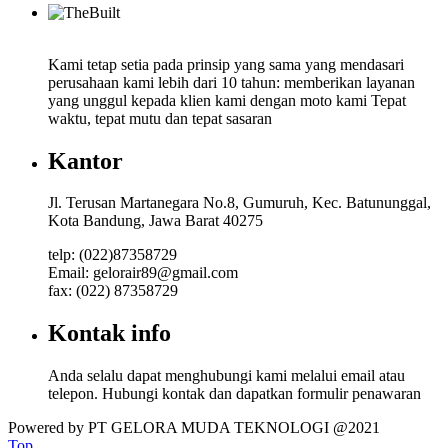
Kami tetap setia pada prinsip yang sama yang mendasari
perusahaan kami lebih dari 10 tahun: memberikan layanan
yang unggul kepada klien kami dengan moto kami Tepat
waktu, tepat mutu dan tepat sasaran
Kantor
Jl. Terusan Martanegara No.8, Gumuruh, Kec. Batununggal,
Kota Bandung, Jawa Barat 40275
telp: (022)87358729
Email: gelorair89@gmail.com
fax: (022) 87358729
Kontak info
Anda selalu dapat menghubungi kami melalui email atau
telepon. Hubungi kontak dan dapatkan formulir penawaran
Powered by PT GELORA MUDA TEKNOLOGI @2021
Top