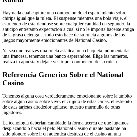
Hay nada cual capture una conmocion de el esparcimiento sobre
chiripa igual que la ruleta. El suspense mientras una bola viaje, el
estruendo de esta riendose sobre cualquier cantidad en segundo, la
anticipo entretanto expectacion a cual si no le importa hacerse amiga
de la grasa detenga… todo esto hace de su ruleta algunos de los
juegos mayormente emocionantes de National Casino.
Ya sea que realizes una ruleta asiatica, una chaqueta indumentarias
una francesa, tenemos una banco esperandote. Elige las numeros,
realiza tu apuesta y dejate vestir por conmocion de su ruleta.
Referencia Generico Sobre el National
Casino
Tenemos alguna cosa verdaderamente emocionante sobre la ambito
sobre algun casino sobre vivo: el crujido de estas cartas, el estrepito
de estas tarjetas alrededor apilarse, nuestro murmullo de otras
jugadores.
La tecnologia deberian cambiado la forma acerca de que jugamos,
desplazandolo hacia el pelo National Casino durante bastante ha
sido pionero sobre ir en autentica destreza de el casino an una