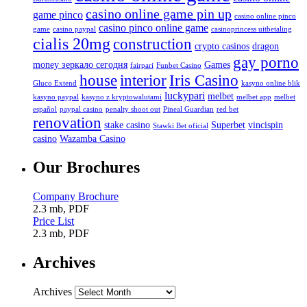
casino online game pin up
game pinco
casino online pinco
casino pinco online game
game
casino paypal
casinoprincess uitbetaling
cialis 20mg
construction
crypto casinos
dragon
gay porno
money зеркало сегодня
Games
fairpari
Funbet Casino
house
interior
Iris Casino
Gluco Extend
kasyno online blik
luckypari
melbet
kasyno paypal
kasyno z kryptowalutami
melbet app
melbet
español
paypal casino
penalty shoot out
Pineal Guardian
red bet
renovation
stake casino
Superbet
vincispin
Stawki Bet oficial
casino
Wazamba Casino
Our Brochures
Company Brochure
2.3 mb, PDF
Price List
2.3 mb, PDF
Archives
Archives