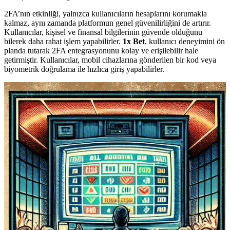
2FA’nın etkinliği, yalnızca kullanıcıların hesaplarını korumakla
kalmaz, aynı zamanda platformun genel güvenilirliğini de artırır.
Kullanıcılar, kişisel ve finansal bilgilerinin güvende olduğunu
bilerek daha rahat işlem yapabilirler.
1x Bet
, kullanıcı deneyimini ön
planda tutarak 2FA entegrasyonunu kolay ve erişilebilir hale
getirmiştir. Kullanıcılar, mobil cihazlarına gönderilen bir kod veya
biyometrik doğrulama ile hızlıca giriş yapabilirler.