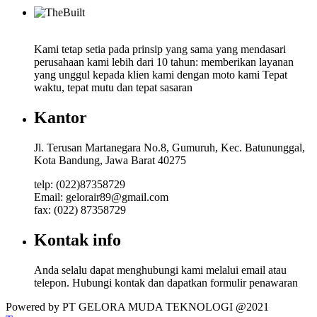
Kami tetap setia pada prinsip yang sama yang mendasari
perusahaan kami lebih dari 10 tahun: memberikan layanan
yang unggul kepada klien kami dengan moto kami Tepat
waktu, tepat mutu dan tepat sasaran
Kantor
Jl. Terusan Martanegara No.8, Gumuruh, Kec. Batununggal,
Kota Bandung, Jawa Barat 40275
telp: (022)87358729
Email: gelorair89@gmail.com
fax: (022) 87358729
Kontak info
Anda selalu dapat menghubungi kami melalui email atau
telepon. Hubungi kontak dan dapatkan formulir penawaran
Powered by PT GELORA MUDA TEKNOLOGI @2021