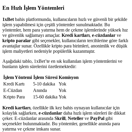
En Hızlı İşlem Yöntemleri
1xBet
bahis platformunda, kullanıcıların hızlı ve güvenli bir şekilde
işlem yapabilmesi için çeşitli yöntemler sunulmaktadır. Bu
yöntemler, hem para yatırma hem de çekme işlemlerinde yüksek hız
ve güvenlik sağlamayı amaçlar.
Kredi kartları
,
e-cüzdanlar
ve
kripto paralar
gibi seçenekler, kullanıcıların tercihlerine göre farklı
avantajlar sunar. Özellikle kripto para birimleri, anonimlik ve düşük
işlem maliyetleri nedeniyle popülerlik kazanmıştır.
Aşağıdaki tablo, 1xBet’te en sık kullanılan işlem yöntemlerini ve
bunların işlem sürelerini özetlemektedir:
İşlem Yöntemi
İşlem Süresi
Komisyon
Kredi Kartı
5-10 dakika
Yok
E-Cüzdan
Anında
Yok
Kripto Para
15-60 dakika
Yok
Kredi kartları
, özellikle ilk kez bahis oynayan kullanıcılar için
kolaylık sağlarken,
e-cüzdanlar
daha hızlı işlem süreleri ile dikkat
çeker. E-cüzdanlar arasında
Skrill
,
Neteller
ve
PayPal
gibi
seçenekler bulunmaktadır. Bu yöntemler, genellikle anında para
yatırma ve çekme imkanı sunar.