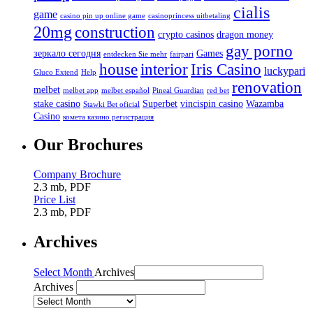
cialis
game
casino pin up online game
casinoprincess uitbetaling
20mg
construction
crypto casinos
dragon money
gay porno
зеркало сегодня
Games
entdecken Sie mehr
fairpari
house
interior
Iris Casino
luckypari
Gluco Extend
Help
renovation
melbet
melbet app
melbet español
Pineal Guardian
red bet
stake casino
Superbet
vincispin casino
Wazamba
Stawki Bet oficial
Casino
комета казино регистрация
Our Brochures
Company Brochure
2.3 mb, PDF
Price List
2.3 mb, PDF
Archives
Archives
Select Month
Archives
Archives