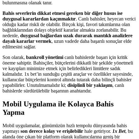
bulunmasına olanak tanır.
Bahis severlerin dikkat etmesi gereken bir diğer husus ise
duygusal kararlardan kaçınmaktır
. Canlı bahisler, heyecan verici
olduğu kadar riskli de olabilir. Birçok kişi, favori takımlarına olan
bağlılıklarından dolayı objektif kararlar almakta zorlanabilir. Bu
nedenle,
duygusal bağlardan uzak durarak mantıklı analizlere
dayalı kararlar vermek
, uzun vadede daha başarılı sonuçlar elde
edilmesini sağlar.
Son olarak,
bankroll yönetimi
canlı bahislerde başarı için kritik
öneme sahiptir. Bahisçiler, bütçelerini dikkatli bir şekilde yönetmeli
ve kayıpları minimize etmek için belirledikleri limitlere sadık
kalmalıdır. 1x bet’in sunduğu çeşitli araçlar ve özellikler sayesinde,
kullanıcılar bütçelerini kontrol altında tutarak daha bilinçli bahisler
yapabilirler. Unutulmamalıdır ki;
disiplinli bir yaklaşım
, canlı
bahislerde sürdürülebilir başarının anahtarıdır.
Mobil Uygulama ile Kolayca Bahis
Yapma
Mobil uygulamalar, günümüzün hızlı tempolu dünyasında bahis
yapmayı
son derece kolay ve erişilebilir
hale getiriyor.
1x Bet
, bu
alanda öne çıkan bir platform olarak kullanıcılarına geniş bir