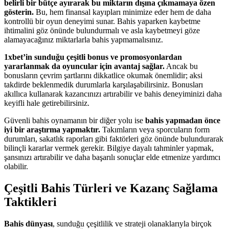
belirli bir bütçe ayırarak bu miktarın dışına çıkmamaya özen
gösterin.
Bu, hem finansal kayıpları minimize eder hem de daha
kontrollü bir oyun deneyimi sunar. Bahis yaparken kaybetme
ihtimalini göz önünde bulundurmalı ve asla kaybetmeyi göze
alamayacağınız miktarlarla bahis yapmamalısınız.
1xbet’in sunduğu çeşitli bonus ve promosyonlardan
yararlanmak da oyuncular için avantaj sağlar.
Ancak bu
bonusların çevrim şartlarını dikkatlice okumak önemlidir; aksi
takdirde beklenmedik durumlarla karşılaşabilirsiniz. Bonusları
akıllıca kullanarak kazancınızı artırabilir ve bahis deneyiminizi daha
keyifli hale getirebilirsiniz.
Güvenli bahis oynamanın bir diğer yolu ise
bahis yapmadan önce
iyi bir araştırma yapmaktır.
Takımların veya sporcuların form
durumları, sakatlık raporları gibi faktörleri göz önünde bulundurarak
bilinçli kararlar vermek gerekir. Bilgiye dayalı tahminler yapmak,
şansınızı artırabilir ve daha başarılı sonuçlar elde etmenize yardımcı
olabilir.
Çeşitli Bahis Türleri ve Kazanç Sağlama
Taktikleri
Bahis dünyası
, sunduğu çeşitlilik ve strateji olanaklarıyla birçok