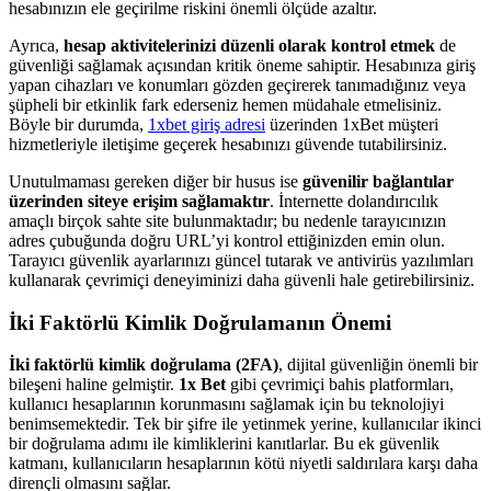
hesabınızın ele geçirilme riskini önemli ölçüde azaltır.
Ayrıca,
hesap aktivitelerinizi düzenli olarak kontrol etmek
de
güvenliği sağlamak açısından kritik öneme sahiptir. Hesabınıza giriş
yapan cihazları ve konumları gözden geçirerek tanımadığınız veya
şüpheli bir etkinlik fark ederseniz hemen müdahale etmelisiniz.
Böyle bir durumda,
1xbet giriş adresi
üzerinden 1xBet müşteri
hizmetleriyle iletişime geçerek hesabınızı güvende tutabilirsiniz.
Unutulmaması gereken diğer bir husus ise
güvenilir bağlantılar
üzerinden siteye erişim sağlamaktır
. İnternette dolandırıcılık
amaçlı birçok sahte site bulunmaktadır; bu nedenle tarayıcınızın
adres çubuğunda doğru URL’yi kontrol ettiğinizden emin olun.
Tarayıcı güvenlik ayarlarınızı güncel tutarak ve antivirüs yazılımları
kullanarak çevrimiçi deneyiminizi daha güvenli hale getirebilirsiniz.
İki Faktörlü Kimlik Doğrulamanın Önemi
İki faktörlü kimlik doğrulama (2FA)
, dijital güvenliğin önemli bir
bileşeni haline gelmiştir.
1x Bet
gibi çevrimiçi bahis platformları,
kullanıcı hesaplarının korunmasını sağlamak için bu teknolojiyi
benimsemektedir. Tek bir şifre ile yetinmek yerine, kullanıcılar ikinci
bir doğrulama adımı ile kimliklerini kanıtlarlar. Bu ek güvenlik
katmanı, kullanıcıların hesaplarının kötü niyetli saldırılara karşı daha
dirençli olmasını sağlar.