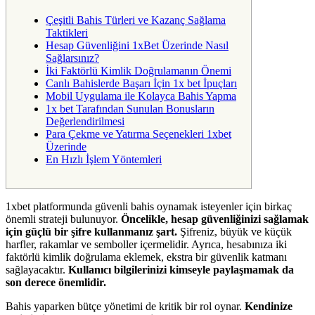
Çeşitli Bahis Türleri ve Kazanç Sağlama
Taktikleri
Hesap Güvenliğini 1xBet Üzerinde Nasıl
Sağlarsınız?
İki Faktörlü Kimlik Doğrulamanın Önemi
Canlı Bahislerde Başarı İçin 1x bet İpuçları
Mobil Uygulama ile Kolayca Bahis Yapma
1x bet Tarafından Sunulan Bonusların
Değerlendirilmesi
Para Çekme ve Yatırma Seçenekleri 1xbet
Üzerinde
En Hızlı İşlem Yöntemleri
1xbet platformunda güvenli bahis oynamak isteyenler için birkaç
önemli strateji bulunuyor.
Öncelikle, hesap güvenliğinizi sağlamak
için güçlü bir şifre kullanmanız şart.
Şifreniz, büyük ve küçük
harfler, rakamlar ve semboller içermelidir. Ayrıca, hesabınıza iki
faktörlü kimlik doğrulama eklemek, ekstra bir güvenlik katmanı
sağlayacaktır.
Kullanıcı bilgilerinizi kimseyle paylaşmamak da
son derece önemlidir.
Bahis yaparken bütçe yönetimi de kritik bir rol oynar.
Kendinize