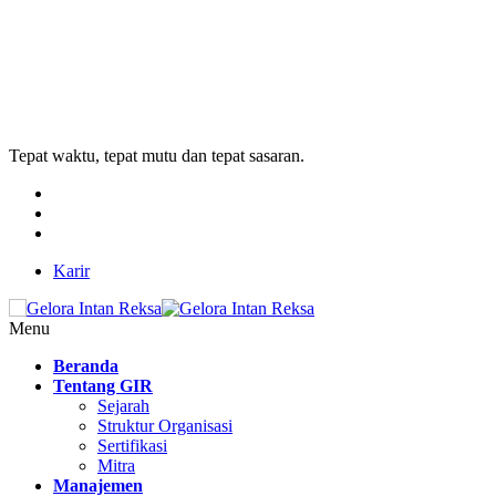
Tepat waktu, tepat mutu dan tepat sasaran.
Karir
Menu
Beranda
Tentang GIR
Sejarah
Struktur Organisasi
Sertifikasi
Mitra
Manajemen