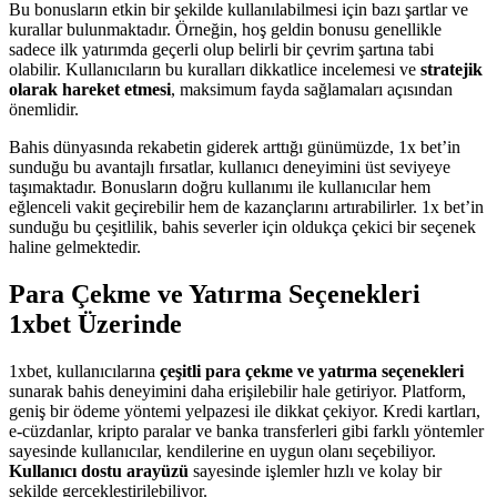
Bu bonusların etkin bir şekilde kullanılabilmesi için bazı şartlar ve
kurallar bulunmaktadır. Örneğin, hoş geldin bonusu genellikle
sadece ilk yatırımda geçerli olup belirli bir çevrim şartına tabi
olabilir. Kullanıcıların bu kuralları dikkatlice incelemesi ve
stratejik
olarak hareket etmesi
, maksimum fayda sağlamaları açısından
önemlidir.
Bahis dünyasında rekabetin giderek arttığı günümüzde, 1x bet’in
sunduğu bu avantajlı fırsatlar, kullanıcı deneyimini üst seviyeye
taşımaktadır. Bonusların doğru kullanımı ile kullanıcılar hem
eğlenceli vakit geçirebilir hem de kazançlarını artırabilirler. 1x bet’in
sunduğu bu çeşitlilik, bahis severler için oldukça çekici bir seçenek
haline gelmektedir.
Para Çekme ve Yatırma Seçenekleri
1xbet Üzerinde
1xbet, kullanıcılarına
çeşitli para çekme ve yatırma seçenekleri
sunarak bahis deneyimini daha erişilebilir hale getiriyor. Platform,
geniş bir ödeme yöntemi yelpazesi ile dikkat çekiyor. Kredi kartları,
e-cüzdanlar, kripto paralar ve banka transferleri gibi farklı yöntemler
sayesinde kullanıcılar, kendilerine en uygun olanı seçebiliyor.
Kullanıcı dostu arayüzü
sayesinde işlemler hızlı ve kolay bir
şekilde gerçekleştirilebiliyor.