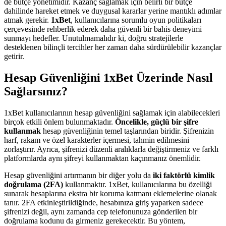
de bütçe yönetimidir. Kazanç sağlamak için belirli bir bütçe
dahilinde hareket etmek ve duygusal kararlar yerine mantıklı adımlar
atmak gerekir.
1xBet
, kullanıcılarına sorumlu oyun politikaları
çerçevesinde rehberlik ederek daha güvenli bir bahis deneyimi
sunmayı hedefler. Unutulmamalıdır ki, doğru stratejilerle
desteklenen bilinçli tercihler her zaman daha sürdürülebilir kazançlar
getirir.
Hesap Güvenliğini 1xBet Üzerinde Nasıl
Sağlarsınız?
1xBet kullanıcılarının hesap güvenliğini sağlamak için alabilecekleri
birçok etkili önlem bulunmaktadır.
Öncelikle, güçlü bir şifre
kullanmak
hesap güvenliğinin temel taşlarından biridir. Şifrenizin
harf, rakam ve özel karakterler içermesi, tahmin edilmesini
zorlaştırır. Ayrıca, şifrenizi düzenli aralıklarla değiştirmeniz ve farklı
platformlarda aynı şifreyi kullanmaktan kaçınmanız önemlidir.
Hesap güvenliğini artırmanın bir diğer yolu da
iki faktörlü kimlik
doğrulama (2FA)
kullanmaktır. 1xBet, kullanıcılarına bu özelliği
sunarak hesaplarına ekstra bir koruma katmanı eklemelerine olanak
tanır. 2FA etkinleştirildiğinde, hesabınıza giriş yaparken sadece
şifrenizi değil, aynı zamanda cep telefonunuza gönderilen bir
doğrulama kodunu da girmeniz gerekecektir. Bu yöntem,