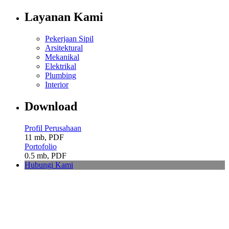
Layanan Kami
Pekerjaan Sipil
Arsitektural
Mekanikal
Elektrikal
Plumbing
Interior
Download
Profil Perusahaan
11 mb, PDF
Portofolio
0.5 mb, PDF
Hubungi Kami