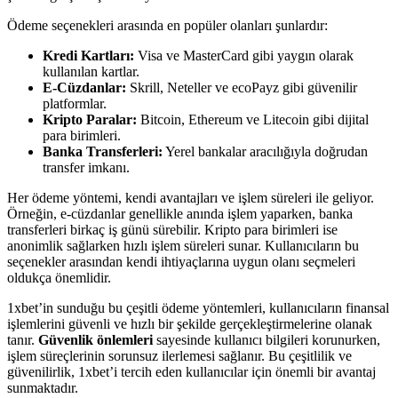
Ödeme seçenekleri arasında en popüler olanları şunlardır:
Kredi Kartları:
Visa ve MasterCard gibi yaygın olarak
kullanılan kartlar.
E-Cüzdanlar:
Skrill, Neteller ve ecoPayz gibi güvenilir
platformlar.
Kripto Paralar:
Bitcoin, Ethereum ve Litecoin gibi dijital
para birimleri.
Banka Transferleri:
Yerel bankalar aracılığıyla doğrudan
transfer imkanı.
Her ödeme yöntemi, kendi avantajları ve işlem süreleri ile geliyor.
Örneğin, e-cüzdanlar genellikle anında işlem yaparken, banka
transferleri birkaç iş günü sürebilir. Kripto para birimleri ise
anonimlik sağlarken hızlı işlem süreleri sunar. Kullanıcıların bu
seçenekler arasından kendi ihtiyaçlarına uygun olanı seçmeleri
oldukça önemlidir.
1xbet’in sunduğu bu çeşitli ödeme yöntemleri, kullanıcıların finansal
işlemlerini güvenli ve hızlı bir şekilde gerçekleştirmelerine olanak
tanır.
Güvenlik önlemleri
sayesinde kullanıcı bilgileri korunurken,
işlem süreçlerinin sorunsuz ilerlemesi sağlanır. Bu çeşitlilik ve
güvenilirlik, 1xbet’i tercih eden kullanıcılar için önemli bir avantaj
sunmaktadır.