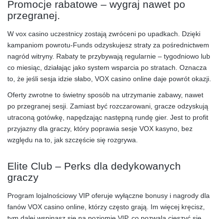
Promocje rabatowe – wygraj nawet po
przegranej.
W vox casino uczestnicy zostają zwróceni po upadkach. Dzięki
kampaniom powrotu-Funds odzyskujesz straty za pośrednictwem
nagród witryny. Rabaty te przybywają regularnie – tygodniowo lub
co miesiąc, działając jako system wsparcia po stratach. Oznacza
to, że jeśli sesja idzie słabo, VOX casino online daje powrót okazji.
Oferty zwrotne to świetny sposób na utrzymanie zabawy, nawet
po przegranej sesji. Zamiast być rozczarowani, gracze odzyskują
utraconą gotówkę, napędzając następną rundę gier. Jest to profit
przyjazny dla graczy, który poprawia sesje VOX kasyno, bez
względu na to, jak szczęście się rozgrywa.
Elite Club – Perks dla dedykowanych
graczy
Program lojalnościowy VIP oferuje wyłączne bonusy i nagrody dla
fanów VOX casino online, którzy często grają. Im więcej kręcisz,
tym dalej wspinasz się na poziomie VIP, co pozwala cieszyć się