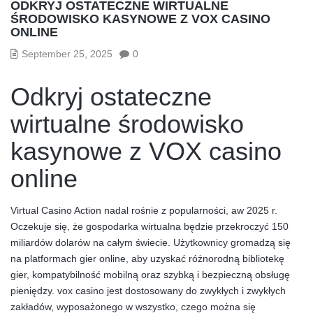
ODKRYJ OSTATECZNE WIRTUALNE
ŚRODOWISKO KASYNOWE Z VOX CASINO
ONLINE
September 25, 2025
0
Odkryj ostateczne
wirtualne środowisko
kasynowe z VOX casino
online
Virtual Casino Action nadal rośnie z popularności, aw 2025 r.
Oczekuje się, że gospodarka wirtualna będzie przekroczyć 150
miliardów dolarów na całym świecie. Użytkownicy gromadzą się
na platformach gier online, aby uzyskać różnorodną bibliotekę
gier, kompatybilność mobilną oraz szybką i bezpieczną obsługę
pieniędzy. vox casino jest dostosowany do zwykłych i zwykłych
zakładów, wyposażonego w wszystko, czego można się