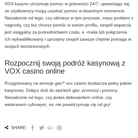
VOX kasyno utrzymuje pomoc w gotowości 24/7, upewniając się,
że użytkownicy mogą uzyskać pomoc w dowolnym momencie.
Niezależnie od tego, czy utkniesz w tym procesie, masz problem z
nagrodą, czy też chcesz pomóc w swoim profilu, zespół wsparcia
jest osiągalny za pośrednictwem czatu, e -maila lub połączenia.
Ich wykwalifikowany i uprzejmy zespół zawsze chętnie pomaga w
sesjach bezstresowych.
Rozpocznij swoją podróż kasynową z
VOX casino online
Przygotowany na emocje gier? vox casino dostarcza pełny pakiet
kasynowy. Dołącz dziś do epickich gier, promocji i pomocy.
Niezależnie od tego, czy jesteś debiutantem online, czy
weteranem cyfrowym, nic nie powstrzymuje cię od gry!
SHARE: