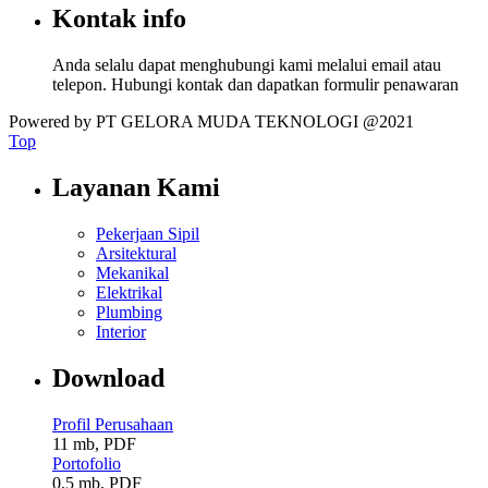
Kontak info
Anda selalu dapat menghubungi kami melalui email atau
telepon. Hubungi kontak dan dapatkan formulir penawaran
Powered by PT GELORA MUDA TEKNOLOGI @2021
Top
Layanan Kami
Pekerjaan Sipil
Arsitektural
Mekanikal
Elektrikal
Plumbing
Interior
Download
Profil Perusahaan
11 mb, PDF
Portofolio
0.5 mb, PDF