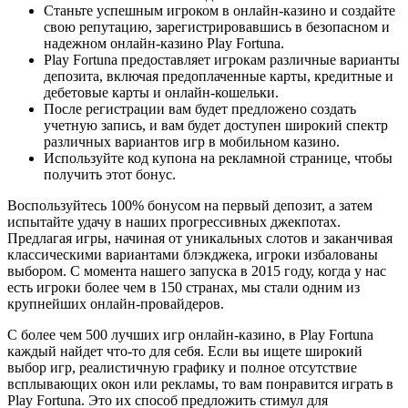
Станьте успешным игроком в онлайн-казино и создайте
свою репутацию, зарегистрировавшись в безопасном и
надежном онлайн-казино Play Fortuna.
Play Fortuna предоставляет игрокам различные варианты
депозита, включая предоплаченные карты, кредитные и
дебетовые карты и онлайн-кошельки.
После регистрации вам будет предложено создать
учетную запись, и вам будет доступен широкий спектр
различных вариантов игр в мобильном казино.
Используйте код купона на рекламной странице, чтобы
получить этот бонус.
Воспользуйтесь 100% бонусом на первый депозит, а затем
испытайте удачу в наших прогрессивных джекпотах.
Предлагая игры, начиная от уникальных слотов и заканчивая
классическими вариантами блэкджека, игроки избалованы
выбором. С момента нашего запуска в 2015 году, когда у нас
есть игроки более чем в 150 странах, мы стали одним из
крупнейших онлайн-провайдеров.
С более чем 500 лучших игр онлайн-казино, в Play Fortuna
каждый найдет что-то для себя. Если вы ищете широкий
выбор игр, реалистичную графику и полное отсутствие
всплывающих окон или рекламы, то вам понравится играть в
Play Fortuna. Это их способ предложить стимул для