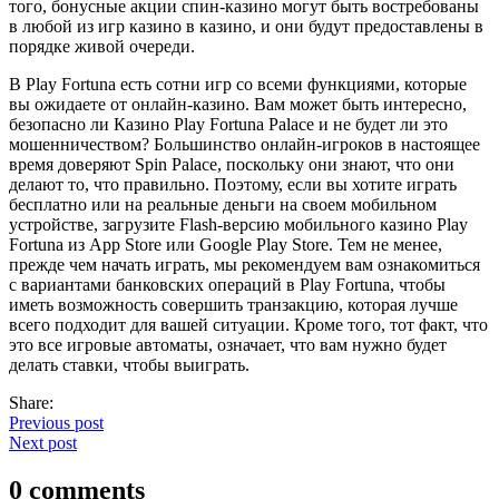
того, бонусные акции спин-казино могут быть востребованы
в любой из игр казино в казино, и они будут предоставлены в
порядке живой очереди.
В Play Fortuna есть сотни игр со всеми функциями, которые
вы ожидаете от онлайн-казино. Вам может быть интересно,
безопасно ли Казино Play Fortuna Palace и не будет ли это
мошенничеством? Большинство онлайн-игроков в настоящее
время доверяют Spin Palace, поскольку они знают, что они
делают то, что правильно. Поэтому, если вы хотите играть
бесплатно или на реальные деньги на своем мобильном
устройстве, загрузите Flash-версию мобильного казино Play
Fortuna из App Store или Google Play Store. Тем не менее,
прежде чем начать играть, мы рекомендуем вам ознакомиться
с вариантами банковских операций в Play Fortuna, чтобы
иметь возможность совершить транзакцию, которая лучше
всего подходит для вашей ситуации. Кроме того, тот факт, что
это все игровые автоматы, означает, что вам нужно будет
делать ставки, чтобы выиграть.
Share:
Previous post
Next post
0 comments