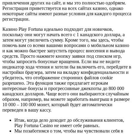
привлечения других на сайт, и мы это полностью одобряем.
Регистрация приветствуется на всех сайтах казино, однако
некоторые сайты имеют разные условия для каждого процесса
регистрации.
Казино Play Fortuna идеально подходит для новичков,
поскольку они могут начать всего с 1 канадского доллара, а
затем могут увеличить сумму. Кроме того, мы здесь, чтобы
помочь вам со всеми вашими вопросами о мобильном казино
и как можно быстрее запустить процесс внесения и вывода
средств. Просто нажмите кнопку заявки под списком игр,
чтобы запросить бонусные вращения. Если вы не видите
индикатор хода чтения и хотели бы включить его, перейдите в
настройки браузера, затем на вкладку конфиденциальности и
убедитесь, что отображение сторонних файлов cookie
разрешено. Эта функция также предлагает игрокам
интересные бонусы и прогрессивные джекпоты до 800 000
канадских долларов. Чаще всего они выбираются случайным
образом, например, вы можете заработать выигрыш в размере
10 000 – 100 000 монет, который будет автоматически
переведен в вашу кассу.
Итак, когда дело доходит до обслуживания клиентов,
Play Fortuna Casino не имеет себе равных.
Мы позаботимся о том, чтобы вы чувствовали себя в