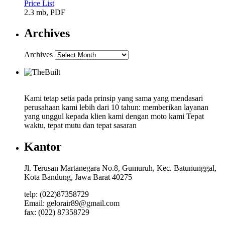
Price List
2.3 mb, PDF
Archives
Archives
Kami tetap setia pada prinsip yang sama yang mendasari
perusahaan kami lebih dari 10 tahun: memberikan layanan
yang unggul kepada klien kami dengan moto kami Tepat
waktu, tepat mutu dan tepat sasaran
Kantor
Jl. Terusan Martanegara No.8, Gumuruh, Kec. Batununggal,
Kota Bandung, Jawa Barat 40275
telp: (022)87358729
Email: gelorair89@gmail.com
fax: (022) 87358729