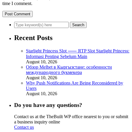
time I comment.
Recent Posts
Starlight Princess Slot ⸺ RTP Slot Starlight Princess:
Informasi Penting Sebelum Main
August 10, 2026
Обзор Melbet в Кыргызстане: особенности
международного букмекера
August 10, 2026
Why Push Notifications Are Being Reconsidered by
Users
August 10, 2026
Do you have any questions?
Contact us at the TheBuilt WP office nearest to you or submit
a business inquiry online
Contact us