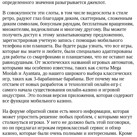
определенного значения разыгрывается джекпот.
В совокупности эти слоты, в том числе видеослоты в стиле
ретро, радуют глаз благодаря диким, скаттерным, сложенным
диким символам, бонусным раундам, бесплатным вращениям,
множителям, видеоклипам и многому другому. Вы можете
получить доступ к этому захватывающему предложению,
зарегистрировав учетную запись с помощью мобильного
телефона или планшета. Вы будете рады узнать, что все игры,
которые вы знаете и любите, были специально адаптированы
для работы со смартфонами и планшетами, что не оставит вас
равнодушным. От экзотических названий игровых автоматов,
которыми мы особенно известны, таких как слоты Mega
Moolah и Ayantara, до нашего широкого выбора классических
игр, таких как 3-барабанные барабаны. Вот почему мы не
отстаем от новых разработок и технологий онлайн-игр с
самого начала существования онлайн-казино и игровой
индустрии. Это полная версия приложения, которая содержит
все функции мобильного казино.
На форуме обратной связи есть много информации, которая
может упростить решение любых проблем, с которыми могут
столкнуться игроки. У него не должно быть этой поговорки,
но он предлагал игрокам первоклассный сервис и обзор
казино, которые были очень полными и интересными. Кроме