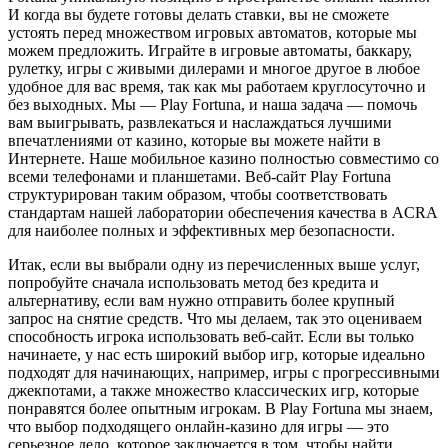
И когда вы будете готовы делать ставки, вы не сможете
устоять перед множеством игровых автоматов, которые мы
можем предложить. Играйте в игровые автоматы, баккару,
рулетку, игры с живыми дилерами и многое другое в любое
удобное для вас время, так как мы работаем круглосуточно и
без выходных. Мы — Play Fortuna, и наша задача — помочь
вам выигрывать, развлекаться и наслаждаться лучшими
впечатлениями от казино, которые вы можете найти в
Интернете. Наше мобильное казино полностью совместимо со
всеми телефонами и планшетами. Веб-сайт Play Fortuna
структурирован таким образом, чтобы соответствовать
стандартам нашей лаборатории обеспечения качества в ACRA
для наиболее полных и эффективных мер безопасности.
Итак, если вы выбрали одну из перечисленных выше услуг,
попробуйте сначала использовать метод без кредита и
альтернативу, если вам нужно отправить более крупный
запрос на снятие средств. Что мы делаем, так это оцениваем
способность игрока использовать веб-сайт. Если вы только
начинаете, у нас есть широкий выбор игр, которые идеально
подходят для начинающих, например, игры с прогрессивными
джекпотами, а также множество классических игр, которые
понравятся более опытным игрокам. В Play Fortuna мы знаем,
что выбор подходящего онлайн-казино для игры — это
серьезное дело, которое заключается в том, чтобы найти