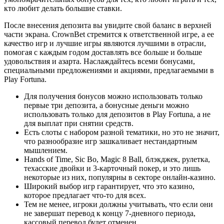
кто любит делать большие ставки.
После внесения депозита вы увидите свой баланс в верхней
части экрана. CrownBet стремится к ответственной игре, а ее
качество игр и лучшие игры являются лучшими в отрасли,
помогая с каждым годом доставлять все больше и больше
удовольствия и азарта. Наслаждайтесь всеми бонусами,
специальными предложениями и акциями, предлагаемыми в
Play Fortuna.
Для получения бонусов можно использовать только
первые три депозита, а бонусные деньги можно
использовать только для депозитов в Play Fortuna, а не
для выплат при снятии средств.
Есть слоты с набором разной тематики, но это не значит,
что разнообразие игр зашкаливает нестандартным
мышлением.
Hands of Time, Sic Bo, Magic 8 Ball, блэкджек, рулетка,
техасские двойки и 3-карточный покер, и это лишь
некоторые из них, популярны в секторе онлайн-казино.
Широкий выбор игр гарантирует, что это казино,
которое предлагает что-то для всех.
Тем не менее, игроки должны учитывать, что если они
не завершат перевод к концу 7-дневного периода,
кассовый перевод будет отменен.