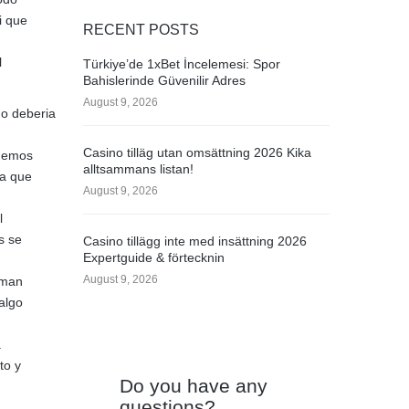
i que
RECENT POSTS
l
Türkiye’de 1xBet İncelemesi: Spor
Bahislerinde Güvenilir Adres
August 9, 2026
do deberia
Casino tilläg utan omsättning 2026 Kika
idemos
alltsammans listan!
ia que
August 9, 2026
l
s se
Casino tillägg inte med insättning 2026
Expertguide & förtecknin
August 9, 2026
aman
algo
a
to y
Do you have any
questions?