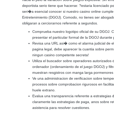
deportista serio tiene que hacerse: ?estaria licenciado
seri�a esencial conocer si nuestro casino online cumple 
Entretenimiento (DGOJ). Comodo, no tienes ser abogado s
obligaran a cerciorarnos referente a segundos.
Comprueba nuestro logotipo oficial de su DGOJ. C
presentar el particular formal de la DGOJ durante 
Revisa una URL asi� como el alarma judicial de el
pagina legal, debe aparecer la cuantia sobre per
ningun casino competente secreta!
Utiliza el buscador sobre operadores autorizados
ordenador (ordenamiento de el juego DGOJ) y filtra
muestran resgistros con manga larga pormenores 
Ve una administracion de verificacion sobre temp
procesos sobre comprobacion rigurosos en facilitar 
huele extrano.
Evalua una transparencia referente a estrategias d
claramente las estrategias de paga, anos sobre re
asistencia para resolver cuestiones.