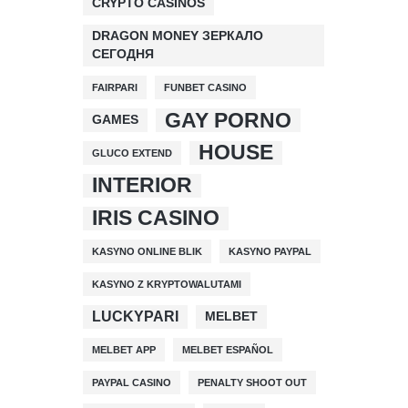
CRYPTO CASINOS
DRAGON MONEY ЗЕРКАЛО
СЕГОДНЯ
FAIRPARI
FUNBET CASINO
GAY PORNO
GAMES
HOUSE
GLUCO EXTEND
INTERIOR
IRIS CASINO
KASYNO ONLINE BLIK
KASYNO PAYPAL
KASYNO Z KRYPTOWALUTAMI
LUCKYPARI
MELBET
MELBET APP
MELBET ESPAÑOL
PAYPAL CASINO
PENALTY SHOOT OUT