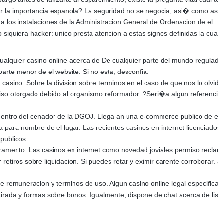
 por la importancia espanola? La seguridad no se negocia, asi� como as
a los instalaciones de la Administracion General de Ordenacion de el
iquiera hacker: unico presta atencion a estas signos definidas la cua
ualquier casino online acerca de De cualquier parte del mundo regula
parte menor de el website. Si no esta, desconfia.
 casino. Sobre la division sobre terminos en el caso de que nos lo olv
miso otorgado debido al organismo reformador. ?Seri�a algun referenc
 dentro del cenador de la DGOJ. Llega an una e-commerce publico de e
 para nombre de el lugar. Las recientes casinos en internet licenciado
publicos.
eramento. Las casinos en internet como novedad joviales permiso recl
retiros sobre liquidacion. Si puedes retar y eximir carente corroborar, 
e remuneracion y terminos de uso. Algun casino online legal especific
tirada y formas sobre bonos. Igualmente, dispone de chat acerca de lis