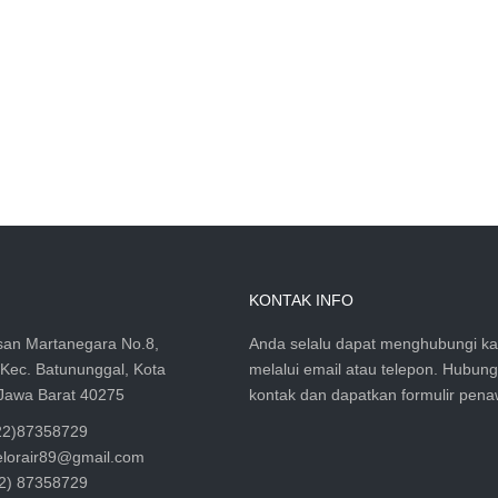
KONTAK INFO
usan Martanegara No.8,
Anda selalu dapat menghubungi k
Kec. Batununggal, Kota
melalui email atau telepon. Hubung
Jawa Barat 40275
kontak dan dapatkan formulir pen
022)87358729
elorair89@gmail.com
22) 87358729