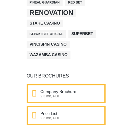
PINEAL GUARDIAN
RED BET
RENOVATION
STAKE CASINO
SUPERBET
STAWKI BET OFICIAL
VINCISPIN CASINO
WAZAMBA CASINO
OUR BROCHURES
Company Brochure
2.3 mb, PDF
Price List
2.3 mb, PDF