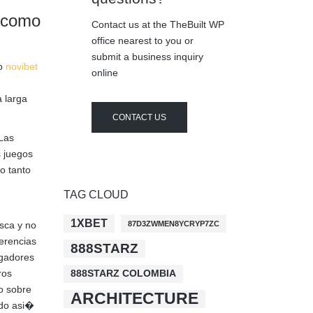
l como
Contact us at the TheBuilt WP
office nearest to you or
submit a business inquiry
no
novibet
online
 larga
CONTACT US
 Las
s juegos
o tanto
TAG CLOUD
1XBET
sca y no
87D3ZWMEN8YCRYP7ZC
erencias
888STARZ
ugadores
ros
888STARZ COLOMBIA
o sobre
ARCHITECTURE
ado asi�