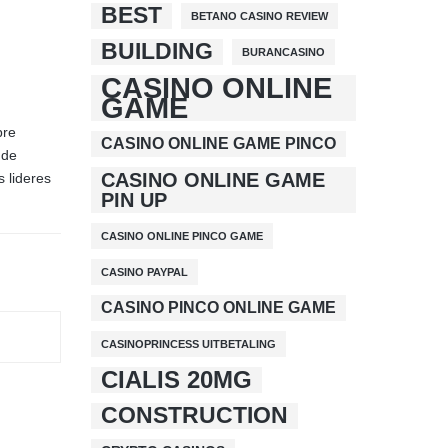
BEST
BETANO CASINO REVIEW
BUILDING
BURANCASINO
CASINO ONLINE
GAME
bre
CASINO ONLINE GAME PINCO
 de
CASINO ONLINE GAME
 lideres
PIN UP
CASINO ONLINE PINCO GAME
CASINO PAYPAL
CASINO PINCO ONLINE GAME
CASINOPRINCESS UITBETALING
CIALIS 20MG
CONSTRUCTION