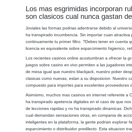
Los mas esgrimidas incorporan ru
son clasicos cual nunca gastan de 
Joviales las formas podrias adentrarse debido al unive
ha transpirado incumbencia. Sin importar cuan atractiva p
continuamente tu primer filtro. ?Debes tener en cuenta 
licencia es equivalente sobre esparcimiento higienico, re
Los recientes casinos online acostumbran a ofrecer la gr
juegos sobre casino en vivo permiten a las jugadores int
de mesa igual que nuestro blackjack, nuestro poker despl
clasicas como nuevas, estan a su disposicion. Nuestro c
compuesto para importes para excelentes proveedores de 
Asimismo, muchos mas casinos en internet referente a C
ha transpirado apetencia digitales en el caso de que n
de lecciones rapidas y no ha transpirado dinamicas. Dic
cual demandan sensaciones otras, en compania de accion 
inteligentes en la plataforma, la gente podrian explora
esparcimiento o distribuidor predilecto. Esta situacion 