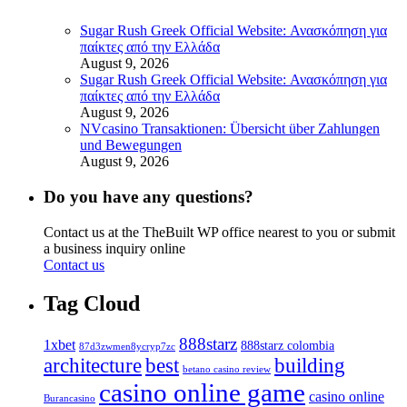
Sugar Rush Greek Official Website: Ανασκόπηση για
παίκτες από την Ελλάδα
August 9, 2026
Sugar Rush Greek Official Website: Ανασκόπηση για
παίκτες από την Ελλάδα
August 9, 2026
NVcasino Transaktionen: Übersicht über Zahlungen
und Bewegungen
August 9, 2026
Do you have any questions?
Contact us at the TheBuilt WP office nearest to you or submit
a business inquiry online
Contact us
Tag Cloud
888starz
1xbet
888starz colombia
87d3zwmen8ycryp7zc
architecture
best
building
betano casino review
casino online game
casino online
Burancasino