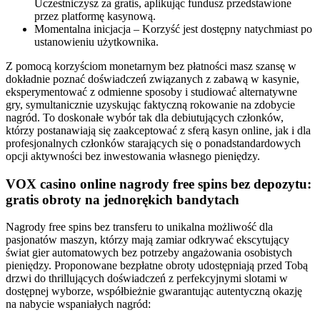
Uczestniczysz za gratis, aplikując fundusz przedstawione
przez platformę kasynową.
Momentalna inicjacja – Korzyść jest dostępny natychmiast po
ustanowieniu użytkownika.
Z pomocą korzyściom monetarnym bez płatności masz szansę w
dokładnie poznać doświadczeń związanych z zabawą w kasynie,
eksperymentować z odmienne sposoby i studiować alternatywne
gry, symultanicznie uzyskując faktyczną rokowanie na zdobycie
nagród. To doskonałe wybór tak dla debiutujących członków,
którzy postanawiają się zaakceptować z sferą kasyn online, jak i dla
profesjonalnych członków starających się o ponadstandardowych
opcji aktywności bez inwestowania własnego pieniędzy.
VOX casino online nagrody free spins bez depozytu:
gratis obroty na jednorękich bandytach
Nagrody free spins bez transferu to unikalna możliwość dla
pasjonatów maszyn, którzy mają zamiar odkrywać ekscytujący
świat gier automatowych bez potrzeby angażowania osobistych
pieniędzy. Proponowane bezpłatne obroty udostępniają przed Tobą
drzwi do thrillujących doświadczeń z perfekcyjnymi slotami w
dostępnej wyborze, współbieżnie gwarantując autentyczną okazję
na nabycie wspaniałych nagród: