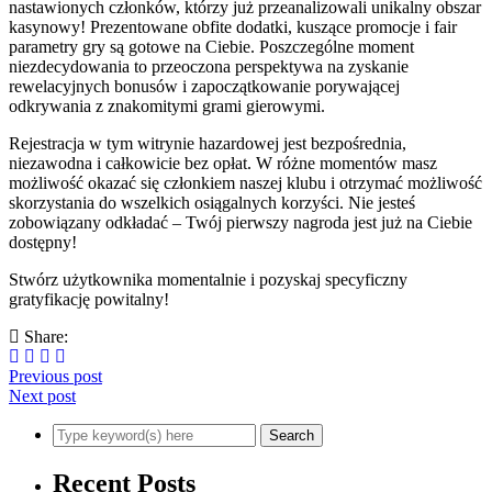
nastawionych członków, którzy już przeanalizowali unikalny obszar
kasynowy! Prezentowane obfite dodatki, kuszące promocje i fair
parametry gry są gotowe na Ciebie. Poszczególne moment
niezdecydowania to przeoczona perspektywa na zyskanie
rewelacyjnych bonusów i zapoczątkowanie porywającej
odkrywania z znakomitymi grami gierowymi.
Rejestracja w tym witrynie hazardowej jest bezpośrednia,
niezawodna i całkowicie bez opłat. W różne momentów masz
możliwość okazać się członkiem naszej klubu i otrzymać możliwość
skorzystania do wszelkich osiągalnych korzyści. Nie jesteś
zobowiązany odkładać – Twój pierwszy nagroda jest już na Ciebie
dostępny!
Stwórz użytkownika momentalnie i pozyskaj specyficzny
gratyfikację powitalny!
Share:
Previous post
Next post
Recent Posts