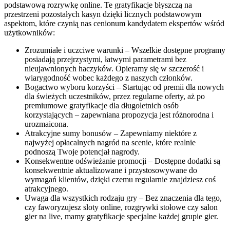
podstawową rozrywkę online. Te gratyfikacje błyszczą na
przestrzeni pozostałych kasyn dzięki licznych podstawowym
aspektom, które czynią nas cenionum kandydatem ekspertów wśród
użytkowników:
Zrozumiałe i uczciwe warunki – Wszelkie dostępne programy
posiadają przejrzystymi, łatwymi parametrami bez
nieujawnionych haczyków. Opieramy się w szczerość i
wiarygodność wobec każdego z naszych członków.
Bogactwo wyboru korzyści – Startując od premii dla nowych
dla świeżych uczestników, przez regularne oferty, aż po
premiumowe gratyfikacje dla długoletnich osób
korzystających – zapewniana propozycja jest różnorodna i
urozmaicona.
Atrakcyjne sumy bonusów – Zapewniamy niektóre z
najwyżej opłacalnych nagród na scenie, które realnie
podnoszą Twoje potencjał nagrody.
Konsekwentne odświeżanie promocji – Dostępne dodatki są
konsekwentnie aktualizowane i przystosowywane do
wymagań klientów, dzięki czemu regularnie znajdziesz coś
atrakcyjnego.
Uwaga dla wszystkich rodzaju gry – Bez znaczenia dla tego,
czy faworyzujesz sloty online, rozgrywki stołowe czy salon
gier na live, mamy gratyfikacje specjalne każdej grupie gier.