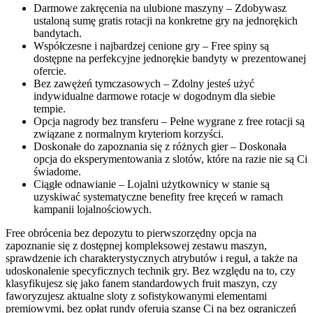
Darmowe zakręcenia na ulubione maszyny – Zdobywasz
ustaloną sumę gratis rotacji na konkretne gry na jednorękich
bandytach.
Współczesne i najbardzej cenione gry – Free spiny są
dostępne na perfekcyjne jednorękie bandyty w prezentowanej
ofercie.
Bez zawężeń tymczasowych – Zdolny jesteś użyć
indywidualne darmowe rotacje w dogodnym dla siebie
tempie.
Opcja nagrody bez transferu – Pełne wygrane z free rotacji są
związane z normalnym kryteriom korzyści.
Doskonałe do zapoznania się z różnych gier – Doskonała
opcja do eksperymentowania z slotów, które na razie nie są Ci
świadome.
Ciągłe odnawianie – Lojalni użytkownicy w stanie są
uzyskiwać systematyczne benefity free kręceń w ramach
kampanii lojalnościowych.
Free obrócenia bez depozytu to pierwszorzędny opcja na
zapoznanie się z dostępnej kompleksowej zestawu maszyn,
sprawdzenie ich charakterystycznych atrybutów i reguł, a także na
udoskonalenie specyficznych technik gry. Bez względu na to, czy
klasyfikujesz się jako fanem standardowych fruit maszyn, czy
faworyzujesz aktualne sloty z sofistykowanymi elementami
premiowymi, bez opłat rundy oferują szansę Ci na bez ograniczeń