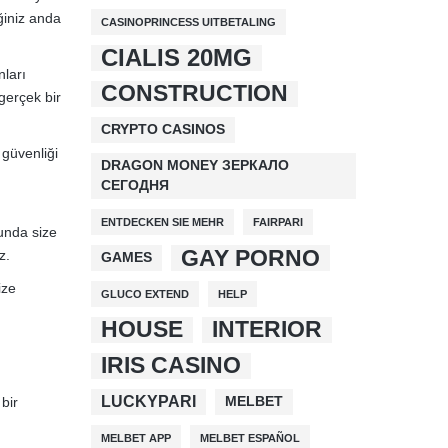
ğiniz anda
CASINOPRINCESS UITBETALING
CIALIS 20MG
nları
CONSTRUCTION
gerçek bir
CRYPTO CASINOS
 güvenliği
DRAGON MONEY ЗЕРКАЛО
СЕГОДНЯ
ENTDECKEN SIE MEHR
FAIRPARI
unda size
GAY PORNO
z.
GAMES
ize
GLUCO EXTEND
HELP
HOUSE
INTERIOR
IRIS CASINO
LUCKYPARI
bir
MELBET
MELBET APP
MELBET ESPAÑOL