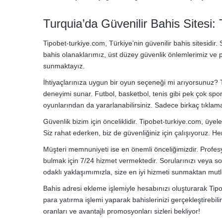
Turquia’da Güvenilir Bahis Sitesi:
Tipobet-turkiye.com, Türkiye’nin güvenilir bahis sitesidir
bahis olanaklarımız, üst düzey güvenlik önlemlerimiz ve p
sunmaktayız.
İhtiyaçlarınıza uygun bir oyun seçeneği mi arıyorsunuz? 
deneyimi sunar. Futbol, basketbol, tenis gibi pek çok spor 
oyunlarından da yararlanabilirsiniz. Sadece birkaç tıklama
Güvenlik bizim için önceliklidir. Tipobet-turkiye.com, üyeler
Siz rahat ederken, biz de güvenliğiniz için çalışıyoruz. He
Müşteri memnuniyeti ise en önemli önceliğimizdir. Profes
bulmak için 7/24 hizmet vermektedir. Sorularınızı veya sorunl
odaklı yaklaşımımızla, size en iyi hizmeti sunmaktan mutl
Bahis adresi ekleme işlemiyle hesabınızı oluşturarak Tipobet
para yatırma işlemi yaparak bahislerinizi gerçekleştirebili
oranları ve avantajlı promosyonları sizleri bekliyor!