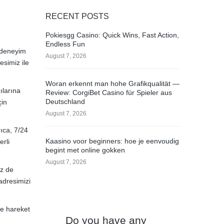
RECENT POSTS
Pokiesgg Casino: Quick Wins, Fast Action,
Endless Fun
r deneyim
August 7, 2026
esimiz ile
Woran erkennt man hohe Grafikqualität —
ılarına
Review: CorgiBet Casino für Spieler aus
Deutschland
çin
August 7, 2026
rıca, 7/24
Kaasino voor beginners: hoe je eenvoudig
erli
begint met online gokken
August 7, 2026
iz de
adresimizi
de hareket
Do you have any