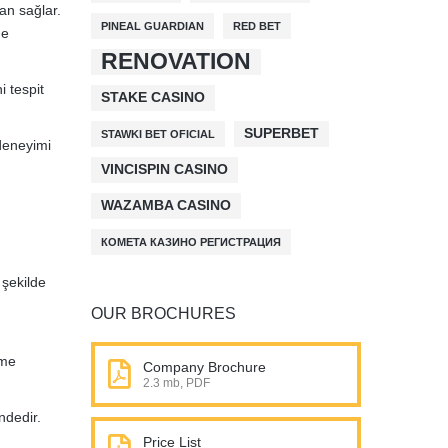
an sağlar.
PINEAL GUARDIAN
RED BET
de
RENOVATION
i tespit
STAKE CASINO
SUPERBET
STAWKI BET OFICIAL
deneyimi
ı
VINCISPIN CASINO
WAZAMBA CASINO
КОМЕТА КАЗИНО РЕГИСТРАЦИЯ
 şekilde
OUR BROCHURES
rme
Company Brochure
2.3 mb, PDF
ndedir.
Price List