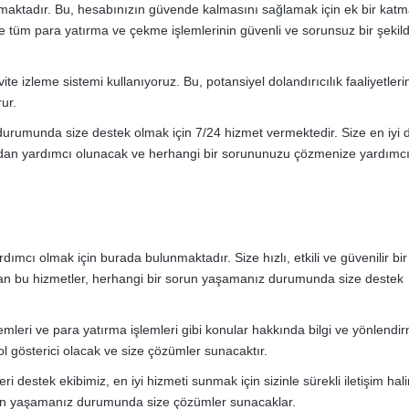
maktadır. Bu, hesabınızın güvende kalmasını sağlamak için ek bir katm
nde tüm para yatırma ve çekme işlemlerinin güvenli ve sorunsuz bir şekil
te izleme sistemi kullanıyoruz. Bu, potansiyel dolandırıcılık faaliyetlerin
ur.
durumunda size destek olmak için 7/24 hizmet vermektedir. Size en iyi 
ndan yardımcı olunacak ve herhangi bir sorununuzu çözmenize yardımc
ımcı olmak için burada bulunmaktadır. Size hızlı, etkili ve güvenilir bir
ulan bu hizmetler, herhangi bir sorun yaşamanız durumunda size destek
emleri ve para yatırma işlemleri gibi konular hakkında bilgi ve yönlendi
ol gösterici olacak ve size çözümler sunacaktır.
destek ekibimiz, en iyi hizmeti sunmak için sizinle sürekli iletişim hali
run yaşamanız durumunda size çözümler sunacaklar.