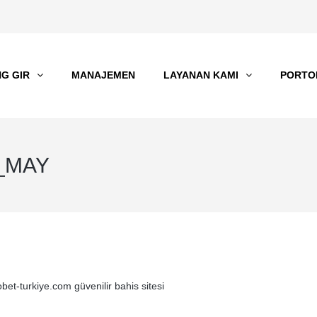
G GIR
MANAJEMEN
LAYANAN KAMI
PORTO
_MAY
bet-turkiye.com güvenilir bahis sitesi