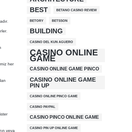
BEST
BETANO CASINO REVIEW
adır.
BETORY
BETSSON
BUILDING
rler.
CASINO DEL KUN AGUERO
n
CASINO ONLINE
GAME
imiz her
CASINO ONLINE GAME PINCO
CASINO ONLINE GAME
dan
PIN UP
CASINO ONLINE PINCO GAME
CASINO PAYPAL
ister
CASINO PINCO ONLINE GAME
CASINO PIN UP ONLINE GAME
ızın veya